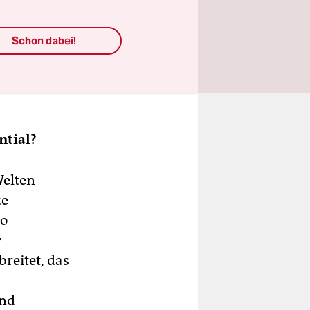
iele
iel
Schon dabei!
etrachten,
h
ntial?
Welten
ze
so
r
reitet, das
und