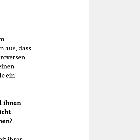
om
n aus, dass
troversen
einen
e ein
l ihnen
icht
nnen?
eit ihrer