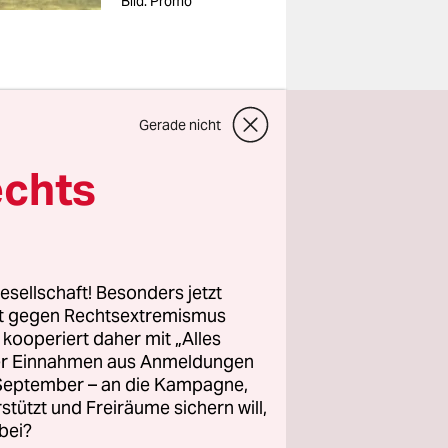
Bild: Promo
isch mit
Gerade nicht
ch mit
echts
ritische
icht mehr
esellschaft! Besonders jetzt
r
rt gegen Rechtsextremismus
e 40
z kooperiert daher mit „Alles
t das ganz
ller Einnahmen aus Anmeldungen
. September – an die Kampagne,
rstützt und Freiräume sichern will,
bei?
bbys, immer