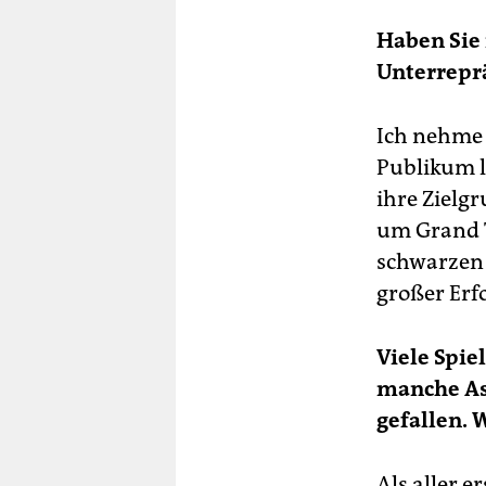
Haben Sie 
Unterrepr
Ich nehme 
Publikum l
ihre Zielgr
um Grand T
schwarzen 
großer Erfo
Viele Spie
manche As
gefallen. 
Als aller e