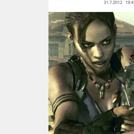
berlin
31.7.2012
19:4
nord
wahrheit
verlag
verlag
veranstaltungen
shop
fragen & hilfe
unterstützen
abo
genossenschaft