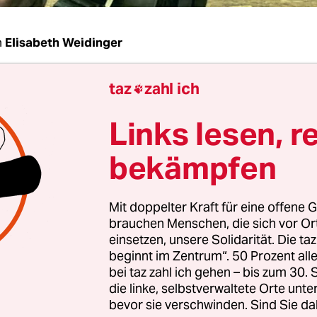
n
Elisabeth Weidinger
taz
zahl ich
au Peterson, sie beschäftigen sich rassismuskrit

en. Warum ist es überhaupt wichtig, sich kritis
Links lesen, r
len auseinanderzusetzen?
bekämpfen
erson:
Ich halte es für genauso wichtig wie eine k
n Filmen oder Büchern. Man sollte Videospiele n
Mit doppelter Kraft für eine offene G
, sondern als Teil der Popkultur ernst nehmen. Wi
brauchen Menschen, die sich vor O
viel Zeit mit ihnen: Ein Rollenspiel dauert um di
einsetzen, unsere Solidarität. Die ta
m Vergleich zu einem zwei Stunden langen Film is
beginnt im Zentrum“. 50 Prozent a
bei taz zahl ich gehen – bis zum 30
die linke, selbstverwaltete Orte unte
bevor sie verschwinden. Sind Sie da
lle Jugendlichen gehören Videospiele zu ihren Ho