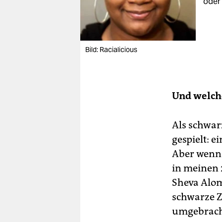
oder
Bild: Racialicious
Und welche
Als schwarz
gespielt: e
Aber wenn i
in meinen 
Sheva Alom
schwarze Z
umgebrach