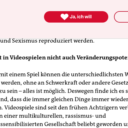
hen identifizieren sich als Gamer_innen, die Sp

h auf andere Bereiche aus und werden zum Beisp
Ja, ich will
eswegen ist es wichtig deren Inhalte kritisch zu b
e in allen anderen popkulturellen Produkten auc
und Sexismus reproduziert werden.
t in Videospielen nicht auch Veränderungspote
 mit einem Spiel können die unterschiedlichsten 
 werden, ohne an Schwerkraft oder andere Geset
 sein – alles ist möglich. Deswegen finde ich es 
nd, dass die immer gleichen Dinge immer wiede
 Videospiele sind seit den frühen Achtzigern verb
in einer multikulturellen, rassismus- und
sensibilisierten Gesellschaft beliebt geworden 