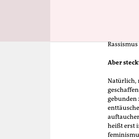
mehr Mensc
dehnen sic
verfilmt. D
da dort wi
Rassismus 
Aber steck
Natürlich,
geschaffen
gebunden zu
enttäusche
auftauchen.
heißt erst 
feminismus