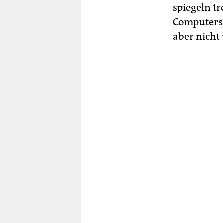
spiegeln tr
Computersp
aber nich