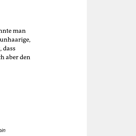
könnte man
aunhaarige,
, dass
ch aber den
pin