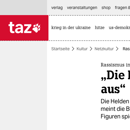
hautnavigation anspringen
hauptinhalt anspringen
footer anspringen
verlag
veranstaltungen
shop
fragen &
krieg in der ukraine
hitze
us-demokr

taz zahl ich
taz zahl ich
Startseite
Kultur
Netzkultur
Ras
themen
politik
Rassismus i
„Die 
öko
aus“
gesellschaft
Die Helden 
kultur
meint die B
Figuren spi
sport