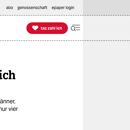
abo
genossenschaft
epaper login

taz zahl ich
taz zahl ich
ich
änner,
nur vier