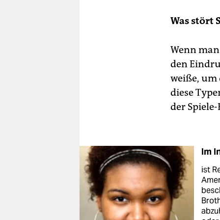
Was stört 
Wenn man s
den Eindru
weiße, um 
diese Type
der Spiele
Im 
ist R
Amer
besch
Broth
abzuh