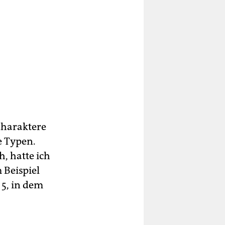
 Charaktere
e Typen.
, hatte ich
 Beispiel
 5, in dem