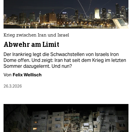
berlin
nord
wahrheit
Krieg zwischen Iran und Israel
verlag
Abwehr am Limit
verlag
Der Irankrieg legt die Schwachstellen von Israels Iron
Dome offen. Und zeigt: Iran hat seit dem Krieg im letzten
veranstaltungen
Sommer dazugelernt. Und nun?
shop
Von
Felix Wellisch
fragen & hilfe
26.3.2026
unterstützen
abo
genossenschaft