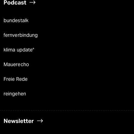
Podcast
bundestalk
fernverbindung
klima update°
Mauerecho
Freie Rede
reingehen
Newsletter