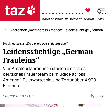

taz zahl ich
niedrigwasser
rente
landtagswahl in sachsen-anhalt
hybri

taz zahl ich
rt
Radrennen „Race across America“: Leidenssüchtige „German Fr
taz zahl ich
themen
Radrennen „Race across America“
Leidenssüchtige „German
politik
Frauleins“
öko
Vier Amateurfahrerinnen starten als erstes
deutsches Frauenteam beim „Race across
gesellschaft
America“. Es erwartet sie eine Tortur über 4.900
Kilometer.
kultur
sport
14.6.2014
10:17 Uhr
teilen