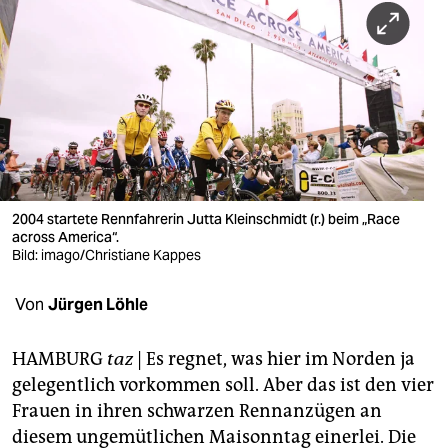
berlin
nord
wahrheit
verlag
verlag
veranstaltungen
2004 startete Rennfahrerin Jutta Kleinschmidt (r.) beim „Race
across America“.
shop
Bild: imago/Christiane Kappes
fragen & hilfe
Von
Jürgen Löhle
unterstützen
HAMBURG
taz
| Es regnet, was hier im Norden ja
abo
gelegentlich vorkommen soll. Aber das ist den vier
Frauen in ihren schwarzen Rennanzügen an
genossenschaft
diesem ungemütlichen Maisonntag einerlei. Die