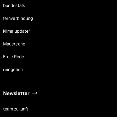
bundestalk
fernverbindung
klima update°
Mauerecho
Freie Rede
reingehen
Newsletter
team zukunft