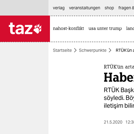
hautnavigation anspringen
hauptinhalt anspringen
footer anspringen
verlag
veranstaltungen
shop
fragen &
nahost-konflikt
usa unter trump
lan

taz zahl ich
taz zahl ich
Startseite
Schwerpunkte
RTÜK'ün a
themen
politik
RTÜK'ün arta
Haber
öko
RTÜK Başka
gesellschaft
söyledi. B
iletişim bi
kultur
sport
21.5.2020
12:3