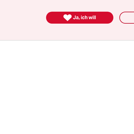
tates cipsi yenmesinin doğru olmadığını savuns
iraz fazla geldi. Ha, dinleyici single malt viskiye 

 gideceğini söylemiş olsa üç değil beş gün ceza ve
Ja, ich will