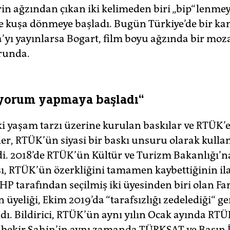
in ağzından çıkan iki kelimeden biri „bip“lenmey
ile kuşa dönmeye başladı. Bugün Türkiye’de bir ka
’yı yayınlarsa Bogart, film boyu ağzında bir moz
runda.
 yorum yapmaya başladı“
ki yaşam tarzı üzerine kurulan baskılar ve RTÜK’
ler, RTÜK’ün siyasi bir baskı unsuru olarak kulla
ydi. 2018’de RTÜK’ün Kültür ve Turizm Bakanlığı’n
, RTÜK’ün özerkliğini tamamen kaybettiğinin ila
P tarafından seçilmiş iki üyesinden biri olan Fa
in üyeliği, Ekim 2019’da “tarafsızlığı zedelediği“ g
ldı. Bildirici, RTÜK’ün aynı yılın Ocak ayında RT
ubekir Şahin’in aynı zamanda TÜRKSAT ve Basın 