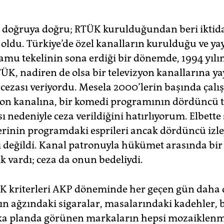
i, doğruya doğru; RTÜK kurulduğundan beri iktid
 oldu. Türkiye’de özel kanalların kurulduğu ve ya
amu tekelinin sona erdiği bir dönemde, 1994 yılı
ÜK, nadiren de olsa bir televizyon kanallarına ya
ezası veriyordu. Mesela 2000’lerin başında çalış
zyon kanalına, bir komedi programının dördüncü t
 nedeniyle ceza verildiğini hatırlıyorum. Elbette
rinin programdaki esprileri ancak dördüncü izle
 değildi. Kanal patronuyla hükümet arasında bir
k vardı; ceza da onun bedeliydi.
 kriterleri AKP döneminde her geçen gün daha da
n ağzındaki sigaralar, masalarındaki kadehler, 
arka planda görünen markaların hepsi mozaiklenm