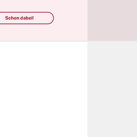
am da bu
buz
rsinler,
Schon dabei!