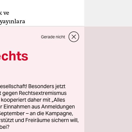
k ve
yayınlara
t
Gerade nicht
ste temsil
ğu AKP-
echts
ilen
rvivor
esellschaft! Besonders jetzt
smettiği
rt gegen Rechtsextremismus
aldırıldı.
z kooperiert daher mit „Alles
ller Einnahmen aus Anmeldungen
tılan bir
. September – an die Kampagne,
 nedeniyle
rstützt und Freiräume sichern will,
ir biranın
bei?