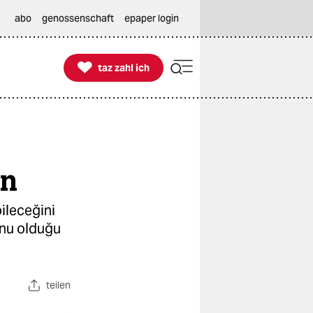
abo
genossenschaft
epaper login

taz zahl ich
taz zahl ich
un
ileceğini
unu olduğu
teilen