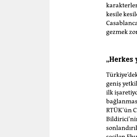
karakterler
kesile kes
Casablanca
gezmek zo
„Herkes
Türkiye’de
geniş yetki
ilk işareti
bağlanması
RTÜK’ün CH
Bildirici’n
sonlandırı
seçilen Eb