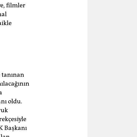
e, filmler
nal
aikle
e tanınan
nılacağının
a
nı oldu.
ruk
erekçesiyle
ÜK Başkanı
İlan