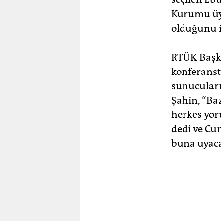
Kurumu üye
olduğunu i
RTÜK Başka
konferanst
sunucuları
Şahin, “Ba
herkes yor
dedi ve Cu
buna uyacak