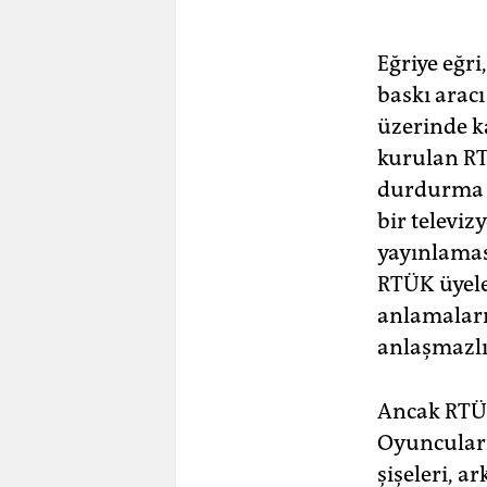
Eğriye eğr
baskı aracı
üzerinde k
kurulan RT
durdurma c
bir televi
yayınlaması
RTÜK üyele
anlamaları
anlaşmazlı
Ancak RTÜK
Oyuncuları
şişeleri, 