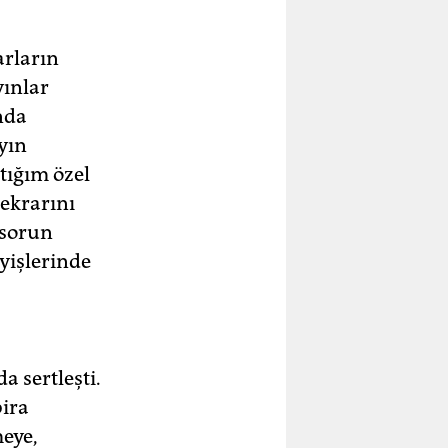
arların
yınlar
nda
yın
tığım özel
ekrarını
 sorun
yişlerinde
 sertleşti.
bira
eye,