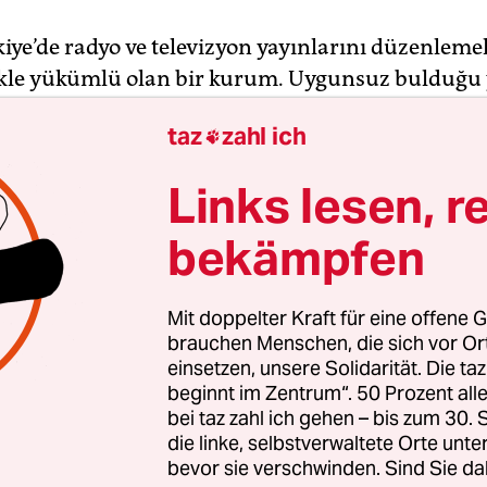
iye’de radyo ve televizyon yayınlarını düzenleme
le yükümlü olan bir kurum. Uygunsuz bulduğu 
 ve 2019 yılında yapılan bir düzenlemeyle interne
taz
zahl ich

ı da denetlemeye başlayan RTÜK’ün üyeleri, mecli
si partiler tarafından seçiliyor. Üyelerin çoğunlu
Links lesen, r
çtiği temsilcilerden oluştuğundan, kanallara ver
ktidar partisi ne derse o oluyor.
bekämpfen
tflix’te yer alan Amerikan yapımı Designated Su
Mit doppelter Kraft für eine offene G
 dizinin Türkiye Cumhuriyeti Cumhurbaşkanı’nı re
brauchen Menschen, die sich vor O
, RTÜK’ün talebi üzerine 1 Mayıs’ta platformdan k
einsetzen, unsere Solidarität. Die ta
beginnt im Zentrum“. 50 Prozent a
a ise Nihat Sırdar’ın sunduğu radyo programına ka
bei taz zahl ich gehen – bis zum 30
n “patates cipsinin yanında bira iyi gider“ sözleri
die linke, selbstverwaltete Orte unte
ç gün yayın durdurma cezası verildi. Ben de iyi b
bevor sie verschwinden. Sind Sie da