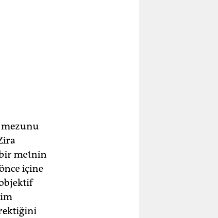
l, mezunu
Zira
 bir metnin
 önce içine
objektif
şim
rektiğini