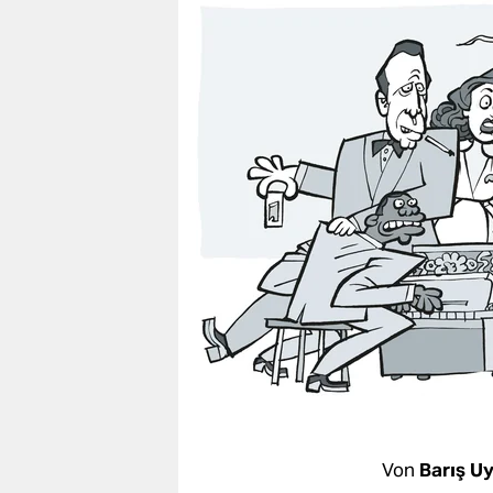
berlin
nord
wahrheit
verlag
verlag
veranstaltungen
shop
fragen & hilfe
unterstützen
abo
genossenschaft
Von
Barış U