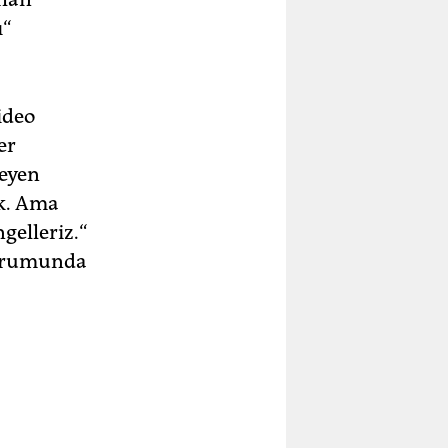
ı“
ideo
er
leyen
uk. Ama
gelleriz.“
durumunda