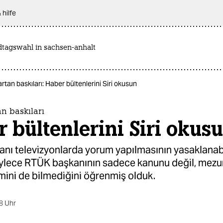
 hilfe
dtagswahl in sachsen-anhalt
rtan baskıları: Haber bültenlerini Siri okusun
n baskıları
 bültenlerini Siri okus
nı televizyonlarda yorum yapılmasının yasaklanab
öylece RTÜK başkanının sadece kanunu değil, mez
limini de bilmediğini öğrenmiş olduk.
8 Uhr