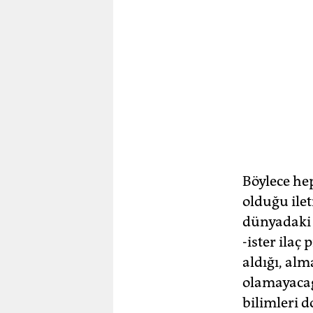
Böylece he
olduğu ilet
dünyadaki t
-ister ilaç
aldığı, alm
olamayacağı
bilimleri 