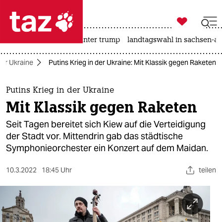

taz zahl ich
nahost-konflikt
usa unter trump
landtagswahl in sachsen-an

taz zahl ich
der Ukraine
Putins Krieg in der Ukraine: Mit Klassik gegen Raketen
taz zahl ich
themen
Putins Krieg in der Ukraine
Mit Klassik gegen Raketen
politik
Seit Tagen bereitet sich Kiew auf die Verteidigung
öko
der Stadt vor. Mittendrin gab das städtische
Symphonieorchester ein Konzert auf dem Maidan.
gesellschaft
10.3.2022
18:45 Uhr
teilen
kultur
sport