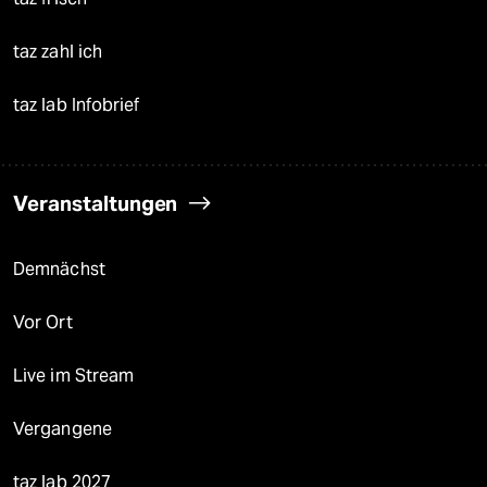
taz zahl ich
taz lab Infobrief
Veranstaltungen
Demnächst
Vor Ort
Live im Stream
Vergangene
taz lab 2027