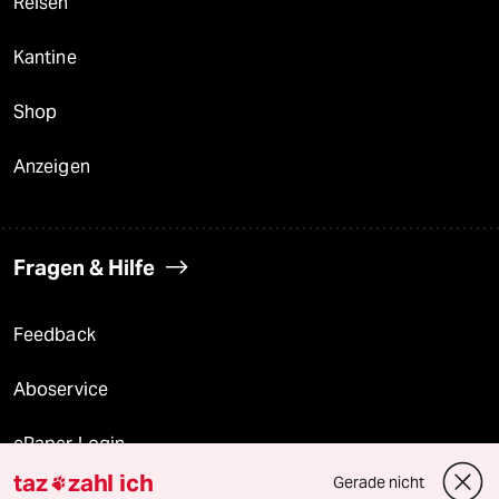
Reisen
Kantine
Shop
Anzeigen
Fragen & Hilfe
Feedback
Aboservice
ePaper Login
taz
zahl ich
Gerade nicht

Downloads für Abonnierende