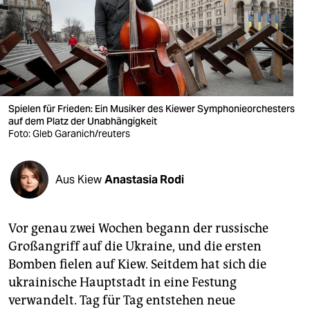
berlin
nord
wahrheit
verlag
Spielen für Frieden: Ein Musiker des Kiewer Symphonieorchesters
verlag
auf dem Platz der Unabhängigkeit
Foto: Gleb Garanich/reuters
veranstaltungen
shop
Aus Kiew
Anastasia Rodi
fragen & hilfe
Vor genau zwei Wochen begann der russische
unterstützen
Großangriff auf die Ukraine, und die ersten
abo
Bomben fielen auf Kiew. Seitdem hat sich die
ukrai­nische Hauptstadt in eine Festung
genossenschaft
verwandelt. Tag für Tag entstehen neue