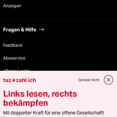
Anzeigen
Fragen & Hilfe
Feedback
Aboservice
ePaper Login
taz
zahl ich
Gerade nicht

Downloads für Abonnierende
Links lesen, rechts
bekämpfen
© 2026 taz Verlags und Vertriebs GmbH
Alle Rechte vorbehalten. Bei rechtlichen Fragen oder für Genehmigungen
Mit doppelter Kraft für eine offene Gesellschaft!
wenden Sie sich bitte an
lizenzen@taz.de