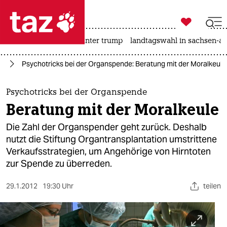

taz zahl ich
nahost-konflikt
usa unter trump
landtagswahl in sachsen-an

taz zahl ich
ag
Psychotricks bei der Organspende: Beratung mit der Moralkeule
taz zahl ich
themen
Psychotricks bei der Organspende
Beratung mit der Moralkeule
politik
Die Zahl der Organspender geht zurück. Deshalb
öko
nutzt die Stiftung Organtransplantation umstrittene
Verkaufsstrategien, um Angehörige von Hirntoten
gesellschaft
zur Spende zu überreden.
kultur
29.1.2012
19:30 Uhr
teilen
sport