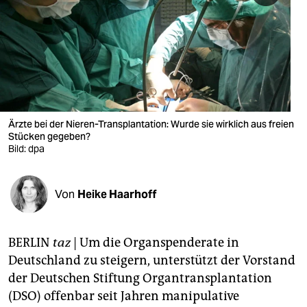
berlin
nord
wahrheit
verlag
verlag
Ärzte bei der Nieren-Transplantation: Wurde sie wirklich aus freien
Stücken gegeben?
veranstaltungen
Bild: dpa
shop
Von
Heike Haarhoff
fragen & hilfe
unterstützen
BERLIN
taz
| Um die Organspenderate in
abo
Deutschland zu steigern, unterstützt der Vorstand
der Deutschen Stiftung Organtransplantation
genossenschaft
(DSO) offenbar seit Jahren manipulative