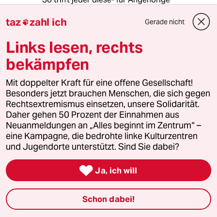
schwierige- Entscheidung selbst, und
taz
zahl ich
derartige Agenturen verlieren ihre
Gerade nicht

Geschäftsgrundlage.
Links lesen, rechts
bekämpfen
FMH
F
30.01.2012
,
00:34 Uhr
Mit doppelter Kraft für eine offene Gesellschaft!
Besonders jetzt brauchen Menschen, die sich gegen
Da haben sich die Damen und Herren von der
Rechtsextremismus einsetzen, unsere Solidarität.
Stiftung aber wirklich einen Bäre aufbinden
Daher gehen 50 Prozent der Einnahmen aus
lassen. NLP-coaching ist wahrscheinlich die
Neuanmeldungen an „Alles beginnt im Zentrum“ –
sinnloseste Verschwendung von
eine Kampagne, die bedrohte linke Kulturzentren
Stiftungsgeldern, die sie sich da ausdenken
und Jugendorte unterstützt. Sind Sie dabei?
konnte. Schließlich ist das ganze NLP-Konzept
pseudowissenschaftlicher Schwachsinn ohne

Daten- und zum großen Teil auf
Ja, ich will
Theoriegrundlage.
Als nächstes versuchen sie noch die
Schon dabei!
Angehörigen zu hypnotisieren oder zu
verhexen.