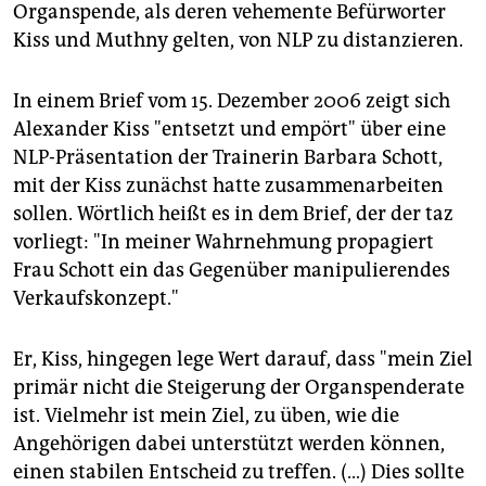
Organspende, als deren vehemente Befürworter
oder den USA zulässig sind, hierzulande verbietet.
Kiss und Muthny gelten, von NLP zu distanzieren.
Unterdessen sinkt die Zahl der Organspenden in
Deutschland weiter. 2011 spendeten nach Angaben
In einem Brief vom 15. Dezember 2006 zeigt sich
der DSO 1.200 Menschen nach ihrem Tod Organe, 7,4
Alexander Kiss "entsetzt und empört" über eine
Prozent weniger als im Vorjahr.
(hh)
NLP-Präsentation der Trainerin Barbara Schott,
mit der Kiss zunächst hatte zusammenarbeiten
sollen. Wörtlich heißt es in dem Brief, der der taz
vorliegt: "In meiner Wahrnehmung propagiert
Frau Schott ein das Gegenüber manipulierendes
Verkaufskonzept."
Er, Kiss, hingegen lege Wert darauf, dass "mein Ziel
primär nicht die Steigerung der Organspenderate
ist. Vielmehr ist mein Ziel, zu üben, wie die
Angehörigen dabei unterstützt werden können,
einen stabilen Entscheid zu treffen. (…) Dies sollte