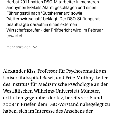
Herbst 2011 hatten DSO-Mitarbeiter in mehreren
anonymen E-Mails Alarm geschlagen und einen
Führungsstil nach "Gutsherrenart" sowie
"Vetternwirtschaft" beklagt. Der DSO-Stiftungsrat
beauftragte daraufhin einen externen
Wirtschaftsprüfer - der Prüfbericht wird im Februar
erwartet.
mehr anzeigen
Ende 2011 dann erwies sich eine Unterstellung der
DSO-Vorstände gegen Klinikärzte als haltlos: Die
rückläufige Organspenderate, das belegte eine
wissenschaftliche Studie im Auftrag der DSO, war
Alexander Kiss, Professor für Psychosomatik am
keineswegs zurückzuführen auf die Unfähigkeit der
Universitätsspital Basel, und Fritz Muthny, Leiter
Intensivmediziner, potenzielle Organspender der DSO
des Instituts für Medizinische Psychologie an der
zu melden. Vielmehr lag der Rückgang an anders
Westfälischen Wilhelms-Universität Münster,
lautenden Patientenverfügungen, Ungeeignetheit der
erklärten gegenüber der taz, bereits 2006 und
potenziellen Spender aufgrund weiterer Krankheiten,
Ablehnung der Spende durch Angehörige sowie an
2008 in Briefen dem DSO-Vorstand nahegelegt zu
einer Gesetzeslage, die bestimmte Arten der
haben, sich im Interesse des Ansehens der
Organentnahme, die in Ländern wie etwa Spanien