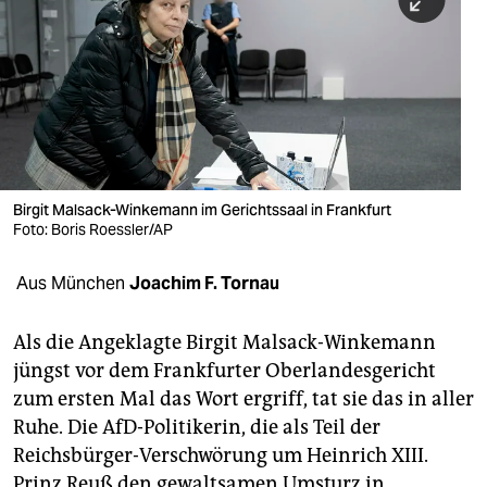
berlin
nord
wahrheit
verlag
verlag
Birgit Malsack-Winkemann im Gerichtssaal in Frankfurt
Foto: Boris Roessler/AP
veranstaltungen
shop
Aus München
Joachim F. Tornau
fragen & hilfe
Als die Angeklagte Birgit Malsack-Winkemann
unterstützen
jüngst vor dem Frankfurter Oberlandesgericht
zum ersten Mal das Wort ergriff, tat sie das in aller
abo
Ruhe. Die AfD-Politikerin, die als Teil der
genossenschaft
Reichsbürger-Verschwörung um Heinrich XIII.
Prinz Reuß den gewaltsamen Umsturz in