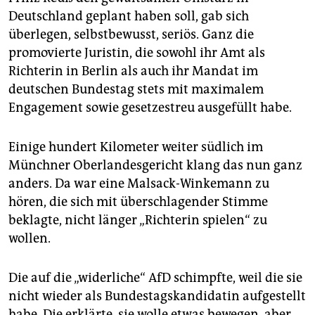
epaper login
Deutschland geplant haben soll, gab sich
überlegen, selbstbewusst, seriös. Ganz die
promovierte Juristin, die sowohl ihr Amt als
Richterin in Berlin als auch ihr Mandat im
deutschen Bundestag stets mit maximalem
Engagement sowie gesetzestreu ausgefüllt habe.
Einige hundert Kilometer weiter südlich im
Münchner Oberlandesgericht klang das nun ganz
anders. Da war eine Malsack-Winkemann zu
hören, die sich mit überschlagender Stimme
beklagte, nicht länger „Richterin spielen“ zu
wollen.
Die auf die „widerliche“ AfD schimpfte, weil die sie
nicht wieder als Bundestagskandidatin aufgestellt
habe. Die erklärte, sie wolle etwas bewegen, aber