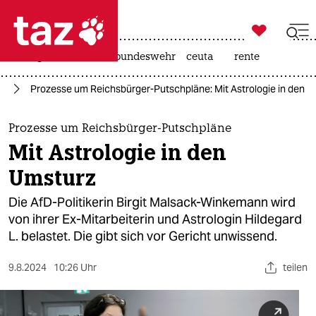

taz zahl ich
niedrigwasser
afd
bundeswehr
ceuta
rente

taz zahl ich
or
Prozesse um Reichsbürger-Putschpläne: Mit Astrologie in den 
taz zahl ich
themen
Prozesse um Reichsbürger-Putschpläne
Mit Astrologie in den
politik
Umsturz
öko
Die AfD-Politikerin Birgit Malsack-Winkemann wird
von ihrer Ex-Mitarbeiterin und Astrologin Hildegard
gesellschaft
L. belastet. Die gibt sich vor Gericht unwissend.
kultur
9.8.2024
10:26 Uhr
teilen
sport