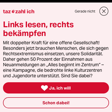
Veranstaltungen
taz
zahl ich
Gerade nicht

Demnächst
Links lesen, rechts
bekämpfen
Vor Ort
Mit doppelter Kraft für eine offene Gesellschaft!
Live im Stream
Besonders jetzt brauchen Menschen, die sich gegen
Rechtsextremismus einsetzen, unsere Solidarität.
Vergangene
Daher gehen 50 Prozent der Einnahmen aus
Neuanmeldungen an „Alles beginnt im Zentrum“ –
taz lab 2027
eine Kampagne, die bedrohte linke Kulturzentren
und Jugendorte unterstützt. Sind Sie dabei?

Ja, ich will
Mehr taz Lesestoff
Schon dabei!
taz Blogs