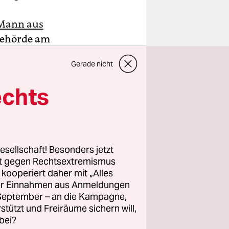
 Mann aus
 Behörde am
 als
Gerade nicht
 Januar
ewesen zu
echts
 wird –
esellschaft! Besonders jetzt
e
rt gegen Rechtsextremismus
begutachtet
z kooperiert daher mit „Alles
ller Einnahmen aus Anmeldungen
e
. September – an die Kampagne,
o Tag.
rstützt und Freiräume sichern will,
bei?