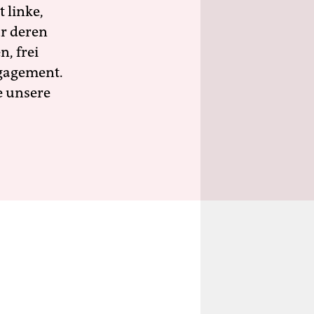
 linke,
ür deren
n, frei
ngagement.
e unsere