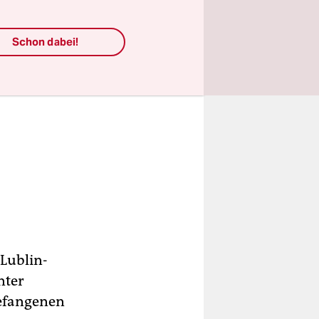
Schon dabei!
Lublin-
nter
efangenen