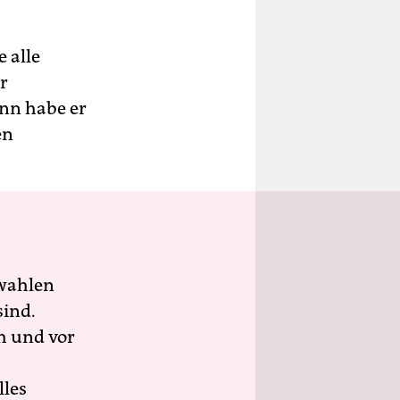
 alle
r
nn habe er
en
wahlen
sind.
h und vor
lles