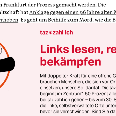
 in Frankfurt der Prozess gemacht werden. Die
ltschaft hat
Anklage gegen einen 96 Jahre alten
 erhoben
. Es geht um Beihilfe zum Mord, wie die
tteilte. Dem damals 22-Jährigen wird vorgeworfen,
taz
zahl ich

m Zweiten Weltkrieg zwischen August 1943 und
der Tötungsmaschinerie der Nationalsozialisten g
Links lesen, r
bekämpfen
zess zustande kommt und die Anklage zugelassen
ss nun das Landgericht Frankfurt entscheiden.
Mit doppelter Kraft für eine offene G
gsfähig ist der betagte Angeklagte jedenfalls, wi
brauchen Menschen, die sich vor O
anwältin Nadja Niesen sagte. Der 96-Jährige sei 
einsetzen, unsere Solidarität. Die ta
beginnt im Zentrum“. 50 Prozent a
mnach dürfe nicht mehr als zwei Tage pro Woch
bei taz zahl ich gehen – bis zum 30
 werden, und auch nur maximal zwei Stunden pr
die linke, selbstverwaltete Orte unte
bevor sie verschwinden. Sind Sie da