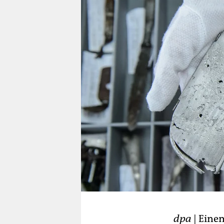
berlin
nord
wahrheit
verlag
verlag
veranstaltungen
shop
fragen & hilfe
unterstützen
abo
genossenschaft
dpa
| Eine