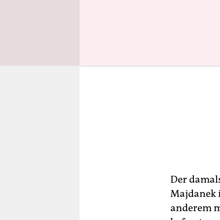
Der damals
Majdanek i
anderem m