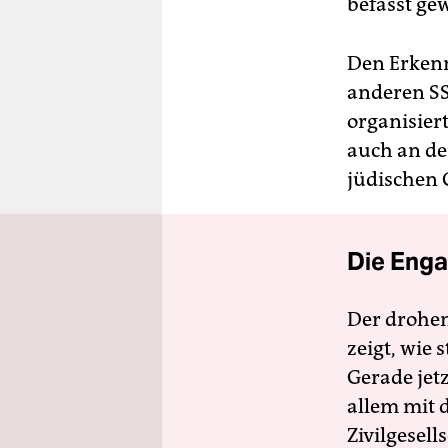
befasst ge
Den Erkennt
anderen SS
organisier
auch an de
jüdischen 
Die Enga
Der drohe
zeigt, wie
Gerade jet
allem mit d
Zivilgesell