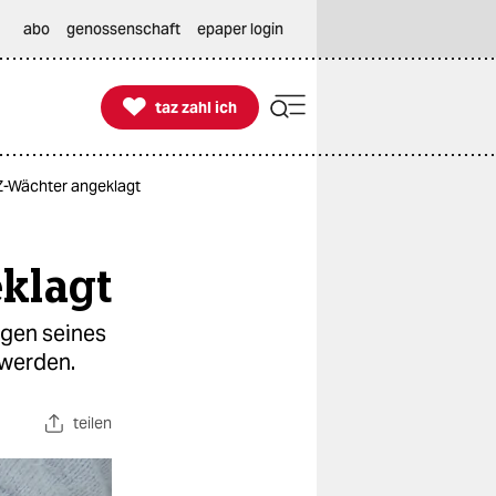
abo
genossenschaft
epaper login

taz zahl ich
taz zahl ich
KZ-Wächter angeklagt
klagt
gen seines
 werden.
teilen