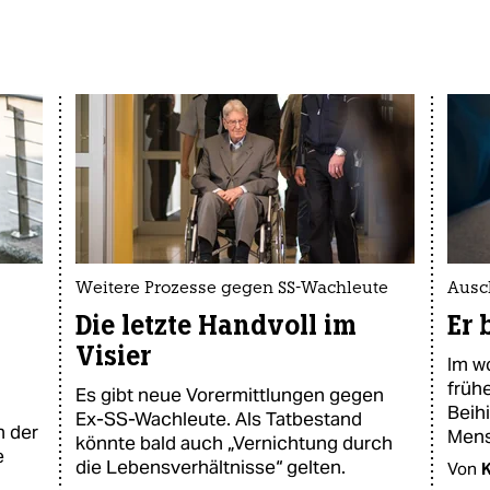
Weitere Prozesse gegen SS-Wachleute
Ausc
Die letzte Handvoll im
Er 
Visier
Im w
früh
Es gibt neue Vorermittlungen gegen
Beih
Ex-SS-Wachleute. Als Tatbestand
n der
Mens
könnte bald auch „Vernichtung durch
e
die Lebensverhältnisse“ gelten.
Von
K