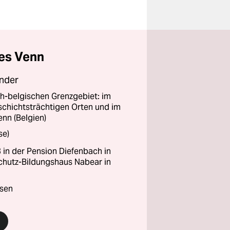
es Venn
ender
-belgischen Grenzgebiet: im
eschichtsträchtigen Orten und im
n (Belgien)
se)
 in der Pension Diefenbach in
chutz-Bildungshaus Nabear in
isen