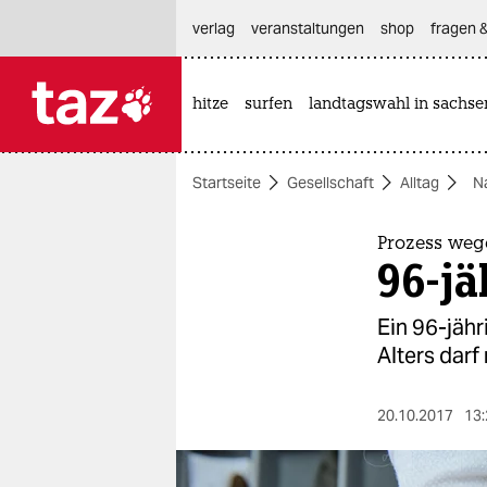
hautnavigation anspringen
hauptinhalt anspringen
footer anspringen
verlag
veranstaltungen
shop
fragen &
hitze
surfen
landtagswahl in sachse

taz zahl ich
taz zahl ich
Startseite
Gesellschaft
Alltag
N
themen
politik
Prozess weg
96-j
öko
Ein 96-jäh
gesellschaft
Alters darf
kultur
20.10.2017
13:
sport