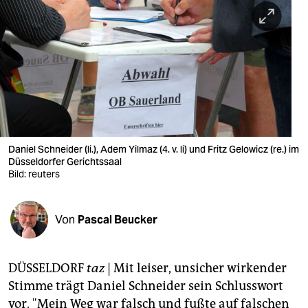
berlin
nord
wahrheit
verlag
verlag
veranstaltungen
Daniel Schneider (li.), Adem Yilmaz (4. v. li) und Fritz Gelowicz (re.) im
Düsseldorfer Gerichtssaal
shop
Bild: reuters
fragen & hilfe
Von
Pascal Beucker
unterstützen
abo
DÜSSELDORF
taz
| Mit leiser, unsicher wirkender
genossenschaft
Stimme trägt Daniel Schneider sein Schlusswort
vor. "Mein Weg war falsch und fußte auf falschen