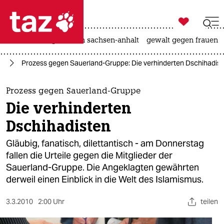

taz zahl ich
hitze
landtagswahl in sachsen-anhalt
gewalt gegen frauen

taz zahl ich
nd
Prozess gegen Sauerland-Gruppe: Die verhinderten Dschihadis
taz zahl ich
themen
Prozess gegen Sauerland-Gruppe
Die verhinderten
politik
Dschihadisten
öko
Gläubig, fanatisch, dilettantisch - am Donnerstag
fallen die Urteile gegen die Mitglieder der
gesellschaft
Sauerland-Gruppe. Die Angeklagten gewährten
derweil einen Einblick in die Welt des Islamismus.
kultur
sport
3.3.2010
2:00 Uhr
teilen