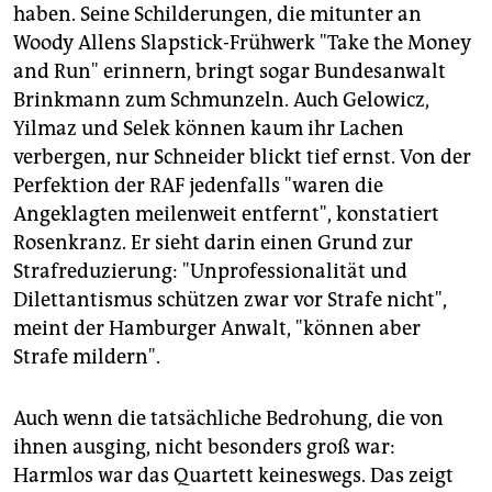
haben. Seine Schilderungen, die mitunter an
6. November 2007
: Selek wird in der Türkei verhaftet.
Woody Allens Slapstick-Frühwerk "Take the Money
22. April 2009
: Beginn der Hauptverhandlung gegen
and Run" erinnern, bringt sogar Bundesanwalt
die Sauerland-Gruppe vor dem Düsseldorfer
Brinkmann zum Schmunzeln. Auch Gelowicz,
Oberlandesgericht.
Yilmaz und Selek können kaum ihr Lachen
verbergen, nur Schneider blickt tief ernst. Von der
Perfektion der RAF jedenfalls "waren die
Angeklagten meilenweit entfernt", konstatiert
Rosenkranz. Er sieht darin einen Grund zur
Strafreduzierung: "Unprofessionalität und
Dilettantismus schützen zwar vor Strafe nicht",
meint der Hamburger Anwalt, "können aber
Strafe mildern".
Auch wenn die tatsächliche Bedrohung, die von
ihnen ausging, nicht besonders groß war:
Harmlos war das Quartett keineswegs. Das zeigt