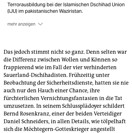
Terrorausbildung bei der Islamischen Dschihad Union
(IJU) im pakistanischen Waziristan.
mehr anzeigen
Silvester 2006
: Gelowicz und Selek spähen US-
Kasernen in Hanau aus.
Februar 2007
: Selek beschafft Sprengzünder in der
Das jedoch stimmt nicht so ganz. Denn selten war
Türkei.
die Differenz zwischen Wollen und Können so
Frühjahr 2007
: Gelowicz beschafft 12 Kanister mit
frappierend wie im Fall der vier verhinderten
insgesamt 730 Litern Wasserstoffperoxid bei einem
Sauerland-Dschihadisten. Frühzeitig unter
Chemikalienhändler. Fahnder tauschen die Flüssigkeit
Beobachtung der Sicherheitsdienste, hatten sie nie
heimlich aus.
auch nur den Hauch einer Chance, ihre
2. September 2007
: Gelowicz, Yilmaz und Schneider
fürchterlichen Vernichtungsfantasien in die Tat
ziehen in ein Ferienhaus im sauerländischen
umzusetzen. In seinem Schlussplädoyer schildert
Medebach-Oberschledorn ein.
Bernd Rosenkranz, einer der beiden Verteidiger
4. September 2007
: Gelowicz, Yilmaz und Schneider
Daniel Schneiders, in allen Details, wie tölpelhaft
werden von der GSG 9 festgenommen.
sich die Möchtegern-Gotteskrieger angestellt