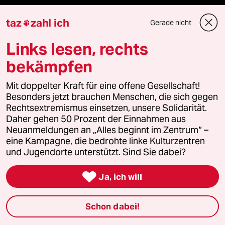
Landtagswahl in Sachsen-Anhalt
taz
zahl ich
Gerade nicht

Gewalt gegen Frauen
Links lesen, rechts
bekämpfen
Surfen
Mit doppelter Kraft für eine offene Gesellschaft!
Besonders jetzt brauchen Menschen, die sich gegen
Verlag
Rechtsextremismus einsetzen, unsere Solidarität.
Daher gehen 50 Prozent der Einnahmen aus
Neuanmeldungen an „Alles beginnt im Zentrum“ –
Aktuelles
eine Kampagne, die bedrohte linke Kulturzentren
und Jugendorte unterstützt. Sind Sie dabei?
Hausblog

Ja, ich will
Die Seitenwende
Schon dabei!
Stellen