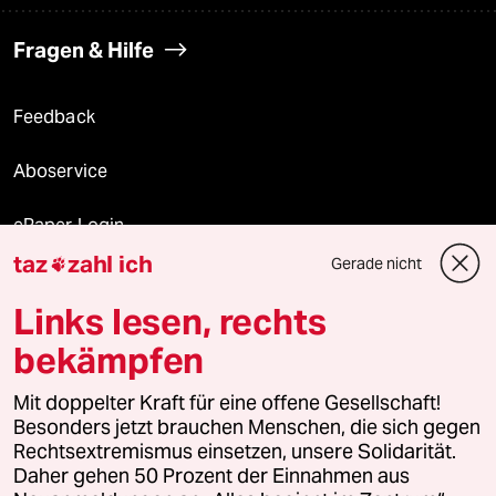
Fragen & Hilfe
Feedback
Aboservice
ePaper Login
taz
zahl ich
Gerade nicht

Downloads für Abonnierende
Links lesen, rechts
bekämpfen
© 2026 taz Verlags und Vertriebs GmbH
Mit doppelter Kraft für eine offene Gesellschaft!
Alle Rechte vorbehalten. Bei rechtlichen Fragen oder für Genehmigungen
wenden Sie sich bitte an
lizenzen@taz.de
Besonders jetzt brauchen Menschen, die sich gegen
Rechtsextremismus einsetzen, unsere Solidarität.
Daher gehen 50 Prozent der Einnahmen aus
Feedback
Redaktionsstatut
Kommune-Richtlinien
KI-