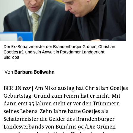
berlin
nord
wahrheit
verlag
Der Ex-Schatzmeister der Brandenburger Grünen, Christian
verlag
Goetjes (r.), und sein Anwalt in Potsdamer Landgericht
Bild: dpa
veranstaltungen
Von
Barbara Bollwahn
shop
fragen & hilfe
BERLIN
taz
| Am Nikolaustag hat Christian Goetjes
Geburtstag. Grund zum Feiern hat er nicht. Mit
unterstützen
dann erst 35 Jahren steht er vor den Trümmern
abo
seines Lebens. Zehn Jahre hatte Goetjes als
Schatzmeister die Gelder des Brandenburger
genossenschaft
Landesverbands von Bündnis 90/Die Grünen