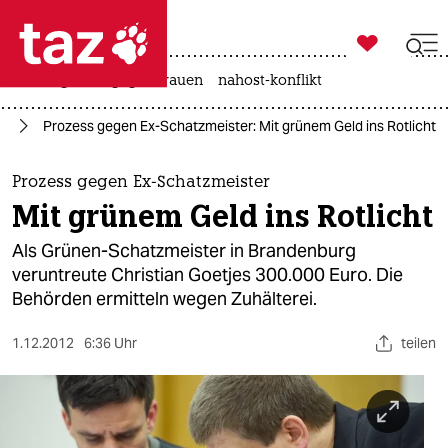

taz zahl ich
hitze
gewalt gegen frauen
nahost-konflikt

taz zahl ich
in
Prozess gegen Ex-Schatzmeister: Mit grünem Geld ins Rotlicht
taz zahl ich
themen
Prozess gegen Ex-Schatzmeister
Mit grünem Geld ins Rotlicht
politik
Als Grünen-Schatzmeister in Brandenburg
öko
veruntreute Christian Goetjes 300.000 Euro. Die
Behörden ermitteln wegen Zuhälterei.
gesellschaft
1.12.2012
6:36 Uhr
teilen
kultur
sport