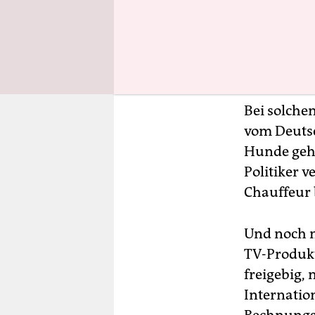
Spätestens
auf der ni
Republik“ 
debattiert
Bei solche
vom Deutsc
Hunde geht
Politiker 
Chauffeur 
Und noch n
TV-Produkt
freigebig
Internatio