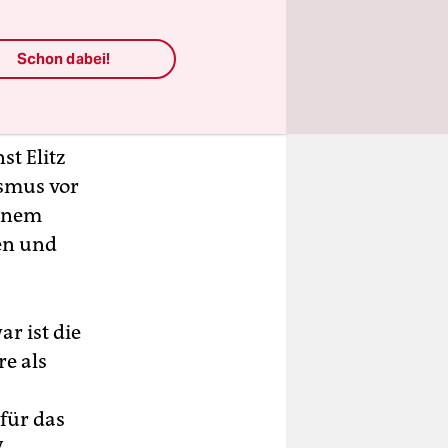
ntagung,
ner
Schon dabei!
rnaille
t Elitz
ismus vor
einem
gen und
r ist die
e als
für das