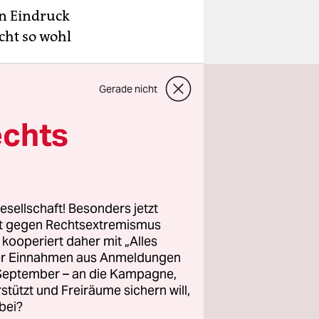
n Eindruck
cht so wohl
Gerade nicht
ch noch zur
ten
echts
as
nd die
, was es
esellschaft! Besonders jetzt
rt gegen Rechtsextremismus
z kooperiert daher mit „Alles
n
ller Einnahmen aus Anmeldungen
. September – an die Kampagne,
rstützt und Freiräume sichern will,
ber 900!).
bei?