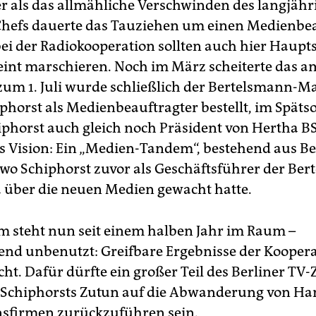
r als das allmähliche Verschwinden des langjähr
Chefs dauerte das Tauziehen um einen Medienbea
ei der Radiokooperation sollten auch hier Haupt
eint marschieren. Noch im März scheiterte das a
zum 1. Juli wurde schließlich der Bertelsmann-
phorst als Medienbeauftragter bestellt, im Spä
phorst auch gleich noch Präsident von Hertha B
s Vision: Ein „Medien-Tandem“, bestehend aus Be
o Schiphorst zuvor als Geschäftsführer der Be
über die neuen Medien gewacht hatte.
 steht nun seit einem halben Jahr im Raum –
end unbenutzt: Greifbare Ergebnisse der Koopera
cht. Dafür dürfte ein großer Teil des Berliner TV
 Schiphorsts Zutun auf die Abwanderung von H
sfirmen zurückzuführen sein.