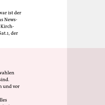
ar ist der
hs News-
 Kirch-
at.1, der
wahlen
sind.
h und vor
lles