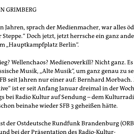
EN GRIMBERG
n Jahren, sprach der Medienmacher, war alles öd
 Steppe.“ Doch jetzt, jetzt herrsche ein ganz and
am „Hauptkampfplatz Berlin“.
ieg? Wellenchaos? Medienoverkill? Nicht ganz. E
ssische Musik, „Alte Musik“, um ganz genau zu se
SFB seit Jahren nur einer auf: Bernhard Morbach.
ive“ ist er seit Anfang Januar dreimal in der Woc
s bei Radio Kultur auf Sendung – dem Kulturradi
 schon beinahe wieder SFB 3 geheißen hätte.
 ist der Ostdeutsche Rundfunk Brandenburg (ORB)
 und bei der Präsentation des Radio-Kultur-