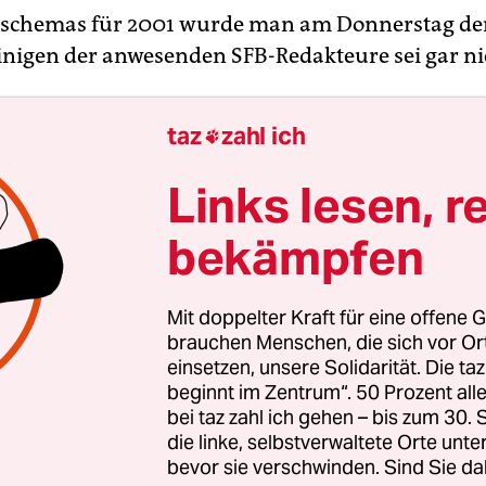
chemas für 2001 wurde man am Donnerstag de
 einigen der anwesenden SFB-Redakteure sei gar ni
taz
zahl ich

tzter Minute kam es pünktlich zu Weihnachten do
er beiden ARD-Anstalten über die auf beiden Sei
Links lesen, r
 Radiokooperation. Im Rest der Republik wurde d
bekämpfen
m Inforadio Berlin-Brandenburg, Radio Kultur u
dwie-Kulturwelle Radio 3 derweil als das bewertet
Provinzposse.
Mit doppelter Kraft für eine offene G
brauchen Menschen, die sich vor O
einsetzen, unsere Solidarität. Die ta
hauptstadt Berlin zerfällt zum Anfang des neue
beginnt im Zentrum“. 50 Prozent a
ds in zwei auf den ersten Blick merkwürdig
bei taz zahl ich gehen – bis zum 30
dliche Hälften: Noch nie waren bei der
die linke, selbstverwaltete Orte unte
sekonferenz so viele Journalisten akkreditiert (ü
bevor sie verschwinden. Sind Sie da