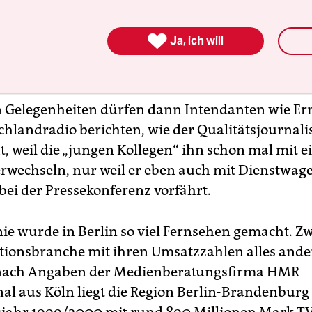
 ab Sommer 2000 gab es landesweit keine Medie
cht mindestens eine Podiumsdiskussion die „Berli

Ja, ich will
anhand der sinkenden Umgangsformen ihrer Jou
e und der „Bonner Gemütlichkeit“ nachtrauerte.
n Gelegenheiten dürfen dann Intendanten wie Erns
hlandradio berichten, wie der Qualitätsjournal
, weil die „jungen Kollegen“ ihn schon mal mit 
verwechseln, nur weil er eben auch mit Dienstwa
bei der Pressekonferenz vorfährt.
ie wurde in Berlin so viel Fernsehen gemacht. Zwa
ionsbranche mit ihren Umsatzzahlen alles ander
, nach Angaben der Medienberatungsfirma HMR
nal aus Köln liegt die Region Berlin-Brandenburg 