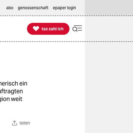
abo
genossenschaft
epaper login

taz zahl ich
taz zahl ich
nerisch ein
uftragten
gion weit
teilen