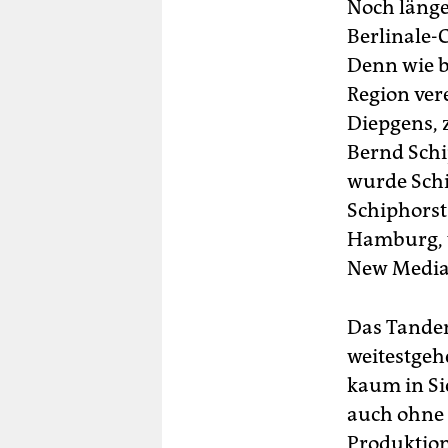
Noch länge
Berlinale-
Denn wie b
Region ver
Diepgens, 
Bernd Schi
wurde Schi
Schiphorst
Hamburg, w
New Media 
Das Tandem
weitestgeh
kaum in Si
auch ohne
Produktion