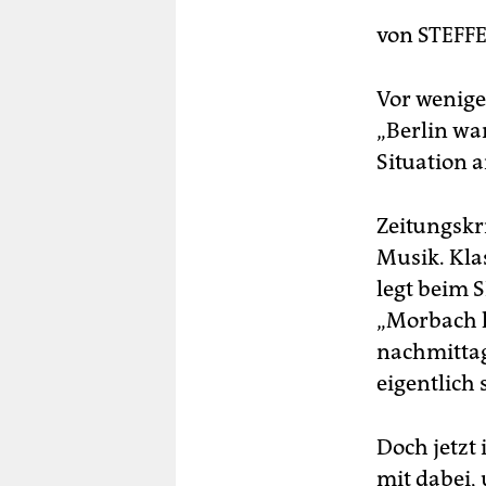
berlin
von
STEFF
nord
wahrheit
Vor wenige
„Berlin war
verlag
Situation 
verlag
Zeitungskr
veranstaltungen
Musik. Kla
shop
legt beim 
fragen & hilfe
„Morbach l
nachmittag
unterstützen
eigentlich
abo
Doch jetzt
genossenschaft
mit dabei,