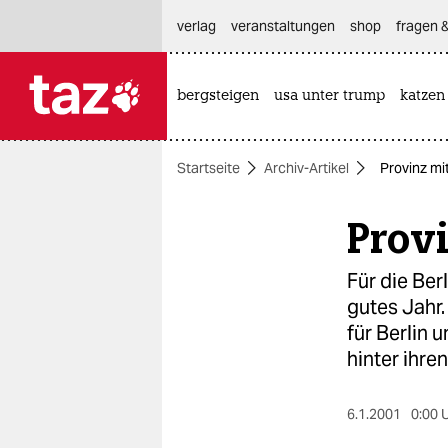
hautnavigation anspringen
hauptinhalt anspringen
footer anspringen
verlag
veranstaltungen
shop
fragen &
bergsteigen
usa unter trump
katzen

taz zahl ich
taz zahl ich
Startseite
Archiv-Artikel
Provinz mi
themen
Provi
politik
öko
Für die Ber
gutes Jahr
gesellschaft
für Berlin 
hinter ihre
kultur
sport
6.1.2001
0:00 