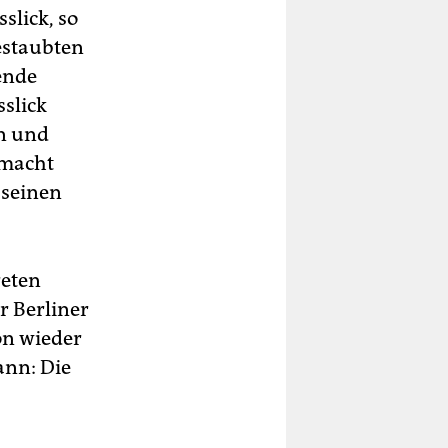
slick, so
estaubten
ende
slick
en und
 macht
 seinen
reten
r Berliner
on wieder
nn: Die