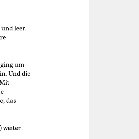
 und leer.
ere
s ging um
in. Und die
 Mit
he
o, das
 weiter