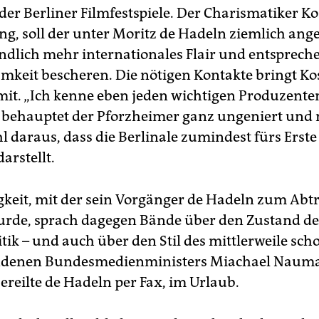
der Berliner Filmfestspiele. Der Charismatiker Kos
ng, soll der unter Moritz de Hadeln ziemlich ang
endlich mehr internationales Flair und entsprech
keit bescheren. Die nötigen Kontakte bringt Kos
 mit. „Ich kenne eben jeden wichtigen Produzent
, behauptet der Pforzheimer ganz ungeniert und
l daraus, dass die Berlinale zumindest fürs Erste
arstellt.
gkeit, mit der sein Vorgänger de Hadeln zum Abt
urde, sprach dagegen Bände über den Zustand de
tik – und auch über den Stil des mittlerweile sch
denen Bundesmedienministers Miachael Nauma
ereilte de Hadeln per Fax, im Urlaub.