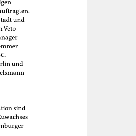
igen
uftragten.
stadt und
m Veto
Manager
tsommer
SC.
rlin und
rtelsmann
tion sind
-Zuwachses
amburger