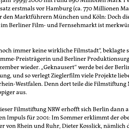
jahr 1999/2000 mit rund 890 Millionen Mark TV
tz erstmals vor Hamburg (ca. 770 Millionen Mar
er den Marktführern München und Köln: Doch di
m Berliner Film- und Fernsehmarkt ist merkwü
 noch immer keine wirkliche Filmstadt“, beklagte 
rimme-Preisträgerin und Berliner Produktionsurg
ember wieder. „Geknausert“ werde bei der Berli
ng, und so verlegt Zieglerfilm viele Projekte lieb
hein-Westfalen. Denn dort teile die Filmstiftun
ppiger aus.
ieser Filmstiftung NRW erhofft sich Berlin dann 
en Impuls für 2001: Im Sommer erklimmt der obe
er von Rhein und Ruhr, Dieter Kosslick, nämlich 