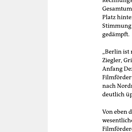
Rechnungs
Gesamtumsa
Platz hint
Stimmung i
gedämpft.
„Berlin ist
Ziegler, G
Anfang Dez
Filmförderu
nach Nordr
deutlich ü
Von eben d
wesentlich
Filmförder