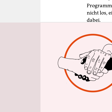
epaper login
Programms
nicht los,
dabei.
Erst in le
Einigung d
ungeliebte
Gerangel u
Auch-irgen
war: eine 
Die Medien
Jahrtausen
unterschie
Bundespres