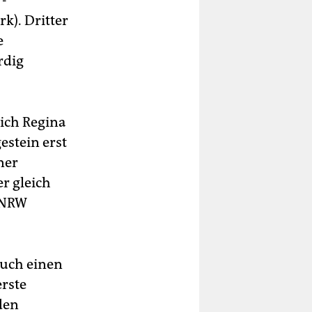
-
k). Dritter
e
rdig
sich Regina
estein erst
ner
er gleich
g NRW
auch einen
rste
den