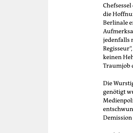
Chefsessel 
die Hoffnu
Berlinale 
Aufmerksam
jedenfalls
Regisseur“
keinen Heh
Traumjob d
Die Wursti
genötigt w
Medienpoli
entschwun
Demission 