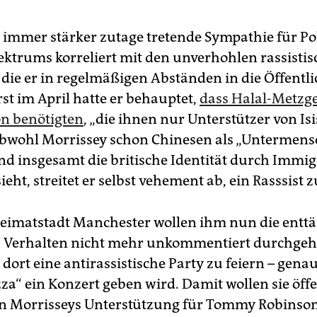
 immer stärker zutage tretende Sympathie für Pol
ektrums korreliert mit den unverhohlen rassisti
 die er in regelmäßigen Abständen in die Öffentli
st im April hatte er behauptet,
dass Halal-Metzge
on benötigten
, „die ihnen nur Unterstützer von Is
bwohl Morrissey schon Chinesen als „Untermen
und insgesamt die britische Identität durch Immi
ieht, streitet er selbst vehement ab, ein Rasssist z
Heimatstadt Manchester wollen ihm nun die entt
s Verhalten nicht mehr unkommentiert durchgeh
 dort eine antirassistische Party zu feiern – gena
a“ ein Konzert geben wird. Damit wollen sie öffe
n Morrisseys Unterstützung für Tommy Robinso