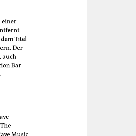
, einer
ntfernt
r dem Titel
uern. Der
, auch
tion Bar
.
Dave
 The
Rave Music