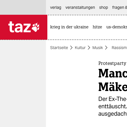
hautnavigation anspringen
hauptinhalt anspringen
footer anspringen
verlag
veranstaltungen
shop
fragen &
krieg in der ukraine
hitze
us-demokr

taz zahl ich
taz zahl ich
Startseite
Kultur
Musik
Rassism
themen
politik
Protestpart
Manc
öko
Mäke
gesellschaft
Der Ex-The
kultur
enttäuscht.
ausgedacht
sport