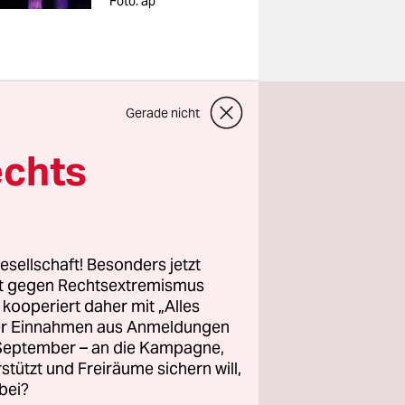
Foto: ap
m
Gerade nicht
haffen,
echts
ahren einen
dären
esellschaft! Besonders jetzt
Charming
rt gegen Rechtsextremismus
 des
z kooperiert daher mit „Alles
son war da
ller Einnahmen aus Anmeldungen
. September – an die Kampagne,
ng des
rstützt und Freiräume sichern will,
saal
bei?
legenheit