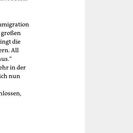
Immigration
n großen
ingt die
rn. All
aus.“
ehr in der
sich nun
hlossen,