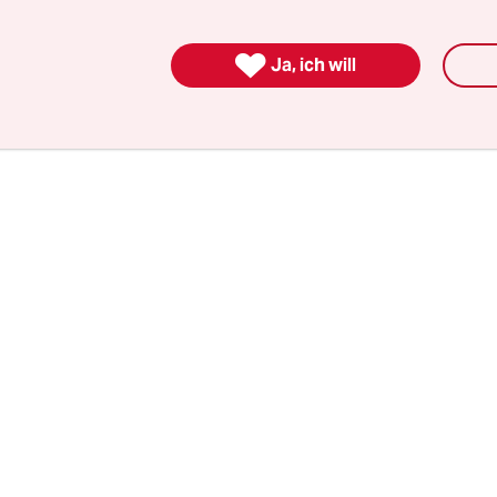
e Sympathiebekundung für die Partei For Britain
emen Politikerin Anne Marie Waters, einer ehema

Ja, ich will
n Anwärterin auf das Amt des Ukip-Parteichefs.