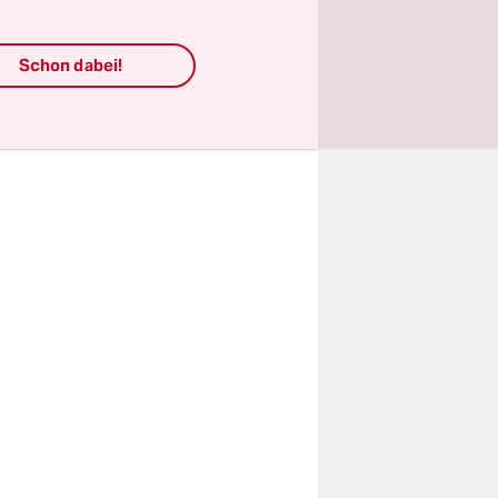
 der
ligen,
Schon dabei!