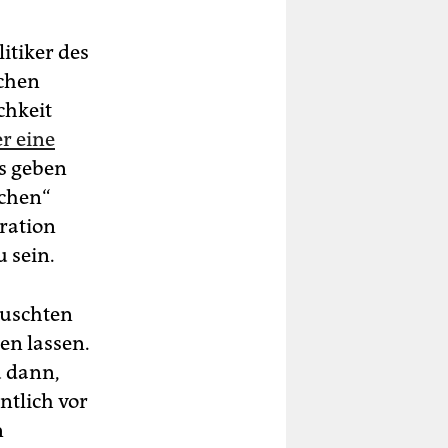
itiker des
schen
chkeit
r eine
is geben
schen“
gration
u sein.
äuschten
en lassen.
u dann,
ntlich vor
n