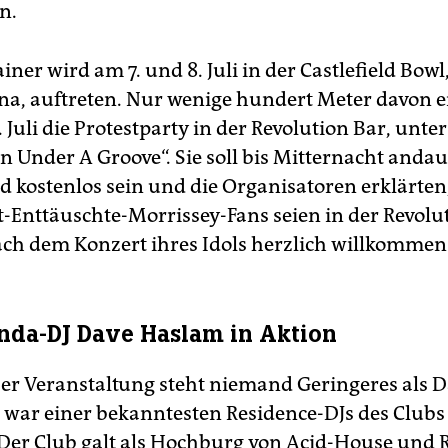
n.
iner wird am 7. und 8. Juli in der Castlefield Bowl
ena, auftreten. Nur wenige hundert Meter davon e
. Juli die Protestparty in der Revolution Bar, unte
n Under A Groove“. Sie soll bis Mitternacht anda
rd kostenlos sein und die Organisatoren erklärten
-Enttäuschte-Morrissey-Fans seien in der Revolu
ach dem Konzert ihres Idols herzlich willkommen
nda-DJ Dave Haslam in Aktion
ser Veranstaltung steht niemand Geringeres als 
 war einer bekanntesten Residence-DJs des Clubs
Der Club galt als Hochburg von Acid-House und 