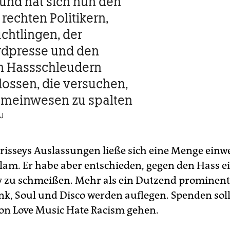
und hat sich nun den
rechten Politikern,
üchtlingen, der
rdpresse und den
n Hassschleudern
ossen, die versuchen,
emeinwesen zu spalten
J
isseys Auslassungen ließe sich eine Menge einw
lam. Er habe aber entschieden, gegen den Hass e
y zu schmeißen. Mehr als ein Dutzend prominent
nk, Soul und Disco werden auflegen. Spenden soll
on Love Music Hate Racism gehen.