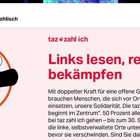
ohlisch
taz
zahl ich
at viele Fans – vor allem aber hat er viele von ih

Fans. Die lieben eigentlich sein musikalisches Sc
Links lesen, r
hm aber seine politischen Äußerungen, die seit J
hen und rechtsextremen Drall aufweisen.
bekämpfen
g Juni kritisierte der ehemalige Sänger der legen
Mit doppelter Kraft für eine offene G
Jahre-Band The Smiths (
„Meat is Murder“
,
„This 
brauchen Menschen, die sich vor O
 „schockierende Behandlung“ Tommy Robinsons
,
einsetzen, unsere Solidarität. Die ta
r rechtsextremen English Defence League. Robin
beginnt im Zentrum“. 50 Prozent a
bei taz zahl ich gehen – bis zum 30
13 Monaten Haft verurteilt worden – wegen Störu
die linke, selbstverwaltete Orte unte
n Friedens. Er hatte unerlaubt in einem Gerichts
bevor sie verschwinden. Sind Sie da
men gemacht. Morrissey wiederholte bei der Ge