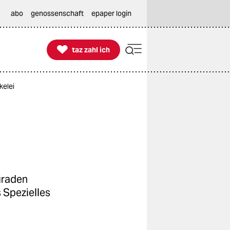
abo
genossenschaft
epaper login

taz zahl ich
taz zahl ich
kelei
iraden
 Spezielles