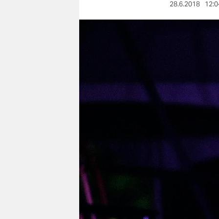
berlin
28.6.2018
12:0
nord
wahrheit
verlag
verlag
veranstaltungen
shop
fragen & hilfe
unterstützen
abo
genossenschaft