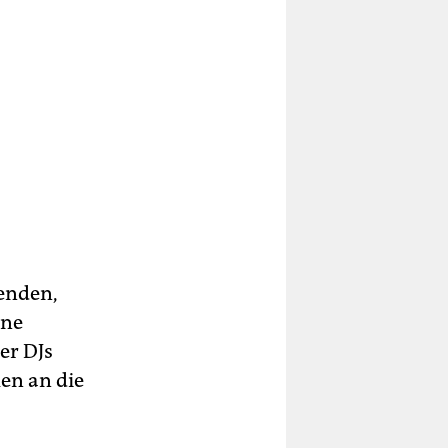
enden,
ine
er DJs
en an die