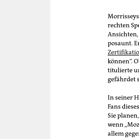
Morrisseys
rechten Sp
Ansichten,
posaunt. Er
Zertifikati
können“. O
titulierte 
gefährdet s
In seiner 
Fans diese
Sie planen,
wenn „Mozz
allem gege