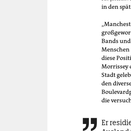
in den spä
„Mancheste
großgeword
Bands und 
Menschen 
diese Posit
Morrissey 
Stadt geleb
den diverse
Boulevardp
die versuc
Er residi
