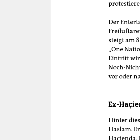
protestiere
Der Enterta
Freiluftar
steigt am 8
„One Natio
Eintritt wi
Noch-Nicht
vor oder n
Ex-Haçie
Hinter die
Haslam. Er
Haçienda. 