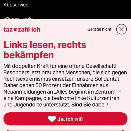
Aboservice
ePaper Login
taz
zahl ich
Gerade nicht

Downloads für Abonnierende
Links lesen, rechts
bekämpfen
© 2026 taz Verlags und Vertriebs GmbH
Alle Rechte vorbehalten. Bei rechtlichen Fragen oder für Genehmigungen
Mit doppelter Kraft für eine offene Gesellschaft!
wenden Sie sich bitte an
lizenzen@taz.de
Besonders jetzt brauchen Menschen, die sich gegen
Rechtsextremismus einsetzen, unsere Solidarität.
Daher gehen 50 Prozent der Einnahmen aus
Feedback
Redaktionsstatut
Kommune-Richtlinien
KI-
Neuanmeldungen an „Alles beginnt im Zentrum“ –
eine Kampagne, die bedrohte linke Kulturzentren
Leitlinie
Informant
Datenschutz
Impressum
AGB
und Jugendorte unterstützt. Sind Sie dabei?
Seitenwende
Einwilligungen widerrufen (Ads)

Ja, ich will