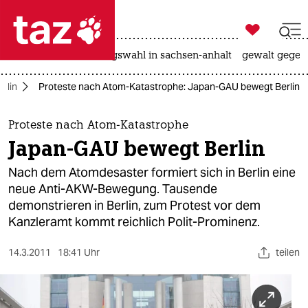

taz zahl ich
hitze
surfen
landtagswahl in sachsen-anhalt
gewalt gegen

taz zahl ich
erlin
Proteste nach Atom-Katastrophe: Japan-GAU bewegt Berlin
taz zahl ich
themen
Proteste nach Atom-Katastrophe
Japan-GAU bewegt Berlin
politik
Nach dem Atomdesaster formiert sich in Berlin eine
öko
neue Anti-AKW-Bewegung. Tausende
demonstrieren in Berlin, zum Protest vor dem
gesellschaft
Kanzleramt kommt reichlich Polit-Prominenz.
kultur
14.3.2011
18:41 Uhr
teilen
sport