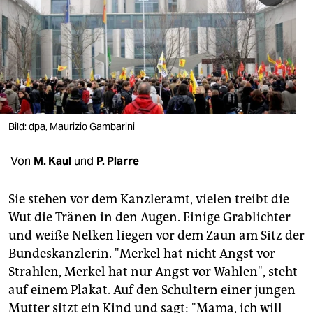
berlin
nord
wahrheit
verlag
verlag
Bild: dpa, Maurizio Gambarini
veranstaltungen
Von
M. Kaul
und
P. Plarre
shop
Sie stehen vor dem Kanzleramt, vielen treibt die
fragen & hilfe
Wut die Tränen in den Augen. Einige Grablichter
unterstützen
und weiße Nelken liegen vor dem Zaun am Sitz der
Bundeskanzlerin. "Merkel hat nicht Angst vor
abo
Strahlen, Merkel hat nur Angst vor Wahlen", steht
genossenschaft
auf einem Plakat. Auf den Schultern einer jungen
Mutter sitzt ein Kind und sagt: "Mama, ich will