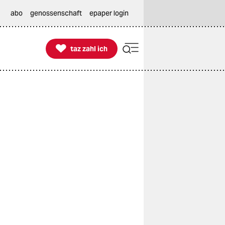
abo
genossenschaft
epaper login

taz zahl ich
taz zahl ich