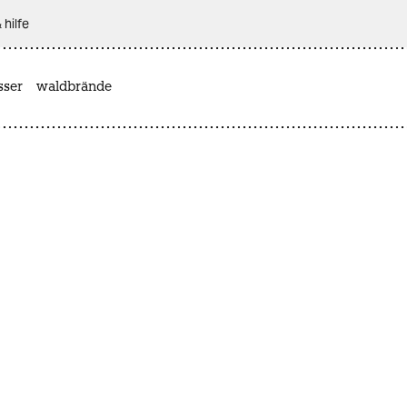
 hilfe
sser
waldbrände