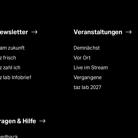
ewsletter
Veranstaltungen
eam zukunft
Demnächst
z frisch
Vor Ort
z zahl ich
Live im Stream
z lab Infobrief
Vergangene
taz lab 2027
ragen & Hilfe
eedback