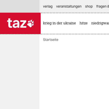
hautnavigation anspringen
hauptinhalt anspringen
footer anspringen
verlag
veranstaltungen
shop
fragen &
krieg in der ukraine
hitze
niedrigwa

taz zahl ich
taz zahl ich
Startseite
themen
politik
öko
gesellschaft
kultur
sport