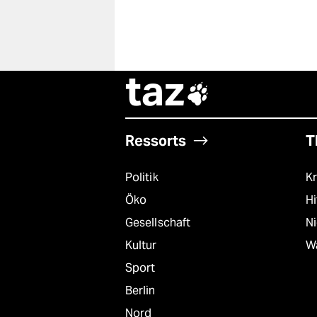
berlin
nord
wahrheit
taz

verlag
verlag
Ressorts
T
veranstaltungen
Politik
Kr
shop
Öko
Hi
fragen & hilfe
Gesellschaft
N
unterstützen
Kultur
W
abo
Sport
Berlin
genossenschaft
Nord