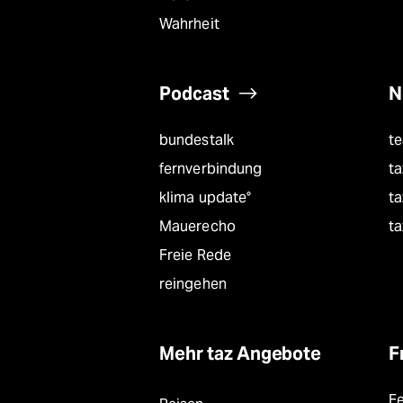
epaper login
Wahrheit
Podcast
N
bundestalk
t
fernverbindung
ta
klima update°
ta
Mauerecho
ta
Freie Rede
reingehen
Mehr taz Angebote
F
F