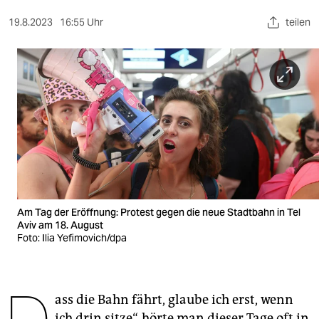
berlin
19.8.2023
16:55 Uhr
teilen
nord
wahrheit
verlag
verlag
veranstaltungen
shop
fragen & hilfe
Am Tag der Eröffnung: Protest gegen die neue Stadtbahn in Tel
Aviv am 18. August
unterstützen
Foto: Ilia Yefimovich/dpa
abo
genossenschaft
ass die Bahn fährt, glaube ich erst, wenn
ich drin sitze“, hörte man dieser Tage oft in