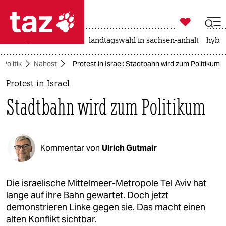

taz zahl ich
niedrigwasser
rente
landtagswahl in sachsen-anhalt
hybri

taz zahl ich
Politik
Nahost
Protest in Israel: Stadtbahn wird zum Politikum
taz zahl ich
Protest in Israel
themen
Stadtbahn wird zum Politikum
politik
öko
Kommentar von
Ulrich Gutmair
gesellschaft
kultur
Die israelische Mittelmeer-Metropole Tel Aviv hat
lange auf ihre Bahn gewartet. Doch jetzt
sport
demonstrieren Linke gegen sie. Das macht einen
alten Konflikt sichtbar.