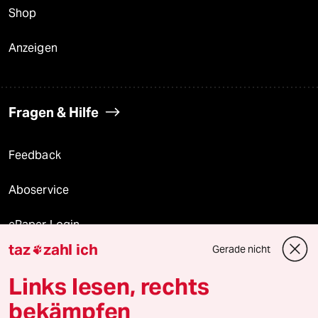
Shop
Anzeigen
Fragen & Hilfe
Feedback
Aboservice
ePaper Login
taz
zahl ich
Gerade nicht

Downloads für Abonnierende
Links lesen, rechts
bekämpfen