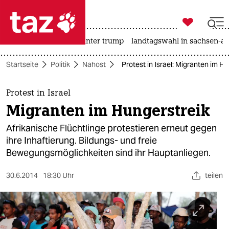

taz zahl ich
nahost-konflikt
usa unter trump
landtagswahl in sachsen-an

taz zahl ich
Startseite
Politik
Nahost
Protest in Israel: Migranten im H
taz zahl ich
themen
Protest in Israel
Migranten im Hungerstreik
politik
Afrikanische Flüchtlinge protestieren erneut gegen
öko
ihre Inhaftierung. Bildungs- und freie
Bewegungsmöglichkeiten sind ihr Hauptanliegen.
gesellschaft
30.6.2014
18:30 Uhr
teilen
kultur
sport