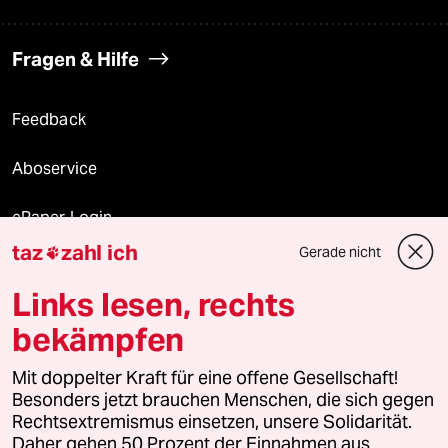
Fragen & Hilfe
Feedback
Aboservice
ePaper Login
taz
zahl ich
Gerade nicht

Downloads für Abonnierende
Links lesen, rechts
bekämpfen
© 2026 taz Verlags und Vertriebs GmbH
Mit doppelter Kraft für eine offene Gesellschaft!
Alle Rechte vorbehalten. Bei rechtlichen Fragen oder für Genehmigungen
wenden Sie sich bitte an
lizenzen@taz.de
Besonders jetzt brauchen Menschen, die sich gegen
Rechtsextremismus einsetzen, unsere Solidarität.
Daher gehen 50 Prozent der Einnahmen aus