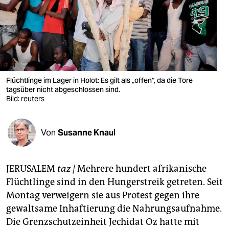
berlin
nord
wahrheit
verlag
Flüchtlinge im Lager in Holot: Es gilt als „offen“, da die Tore
verlag
tagsüber nicht abgeschlossen sind.
Bild: reuters
veranstaltungen
shop
Von
Susanne Knaul
fragen & hilfe
JERUSALEM
taz |
Mehrere hundert afrikanische
unterstützen
Flüchtlinge sind in den Hungerstreik getreten. Seit
abo
Montag verweigern sie aus Protest gegen ihre
gewaltsame Inhaftierung die Nahrungsaufnahme.
genossenschaft
Die Grenzschutzeinheit Jechidat Oz hatte mit