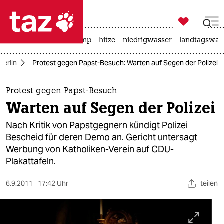

taz zahl ich
katzen
usa unter trump
hitze
niedrigwasser
landtagswahl

taz zahl ich
Berlin
Protest gegen Papst-Besuch: Warten auf Segen der Polizei
taz zahl ich
themen
Protest gegen Papst-Besuch
Warten auf Segen der Polizei
politik
Nach Kritik von Papstgegnern kündigt Polizei
öko
Bescheid für deren Demo an. Gericht untersagt
Werbung von Katholiken-Verein auf CDU-
gesellschaft
Plakattafeln.
kultur
6.9.2011
17:42 Uhr
teilen
sport