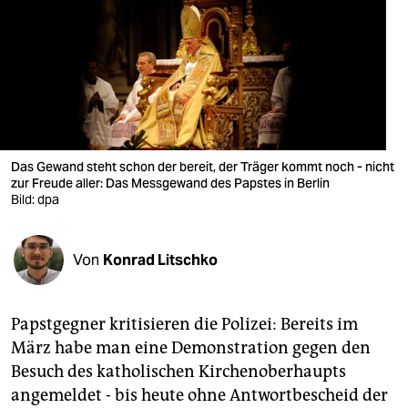
berlin
nord
wahrheit
verlag
verlag
Das Gewand steht schon der bereit, der Träger kommt noch - nicht
zur Freude aller: Das Messgewand des Papstes in Berlin
veranstaltungen
Bild: dpa
shop
Von
Konrad Litschko
fragen & hilfe
unterstützen
Papstgegner kritisieren die Polizei: Bereits im
abo
März habe man eine Demonstration gegen den
Besuch des katholischen Kirchenoberhaupts
genossenschaft
angemeldet - bis heute ohne Antwortbescheid der