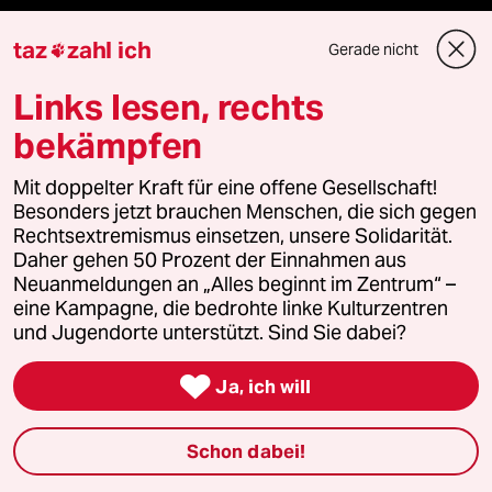
taz
zahl ich
Stellen
Gerade nicht

Links lesen, rechts
Presse
bekämpfen
Mit doppelter Kraft für eine offene Gesellschaft!
Unterstützen
Besonders jetzt brauchen Menschen, die sich gegen
Rechtsextremismus einsetzen, unsere Solidarität.
Daher gehen 50 Prozent der Einnahmen aus
abo
Neuanmeldungen an „Alles beginnt im Zentrum“ –
eine Kampagne, die bedrohte linke Kulturzentren
genossenschaft
und Jugendorte unterstützt. Sind Sie dabei?
taz zahl ich

Ja, ich will
recherchefonds ausland
Schon dabei!
panterstiftung