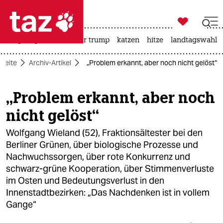

taz zahl ich
bergsteigen
usa unter trump
katzen
hitze
landtagswahl i

taz zahl ich
tseite
Archiv-Artikel
„Problem erkannt, aber noch nicht gelöst“
taz zahl ich
themen
„Problem erkannt, aber noch
nicht gelöst“
politik
Wolfgang Wieland (52), Fraktionsältester bei den
öko
Berliner Grünen, über biologische Prozesse und
Nachwuchssorgen, über rote Konkurrenz und
gesellschaft
schwarz-grüne Kooperation, über Stimmenverluste
kultur
im Osten und Bedeutungsverlust in den
Innenstadtbezirken: „Das Nachdenken ist in vollem
sport
Gange“