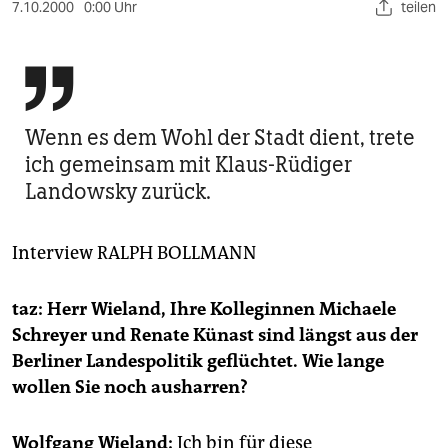
berlin
7.10.2000
0:00 Uhr
teilen
nord

wahrheit
verlag
Wenn es dem Wohl der Stadt dient, trete
ich gemeinsam mit Klaus-Rüdiger
verlag
Landowsky zurück.
veranstaltungen
Interview
RALPH BOLLMANN
shop
fragen & hilfe
taz: Herr Wieland, Ihre Kolleginnen Michaele
unterstützen
Schreyer und Renate Künast sind längst aus der
Berliner Landespolitik geflüchtet. Wie lange
abo
wollen Sie noch ausharren?
genossenschaft
Wolfgang Wieland:
Ich bin für diese