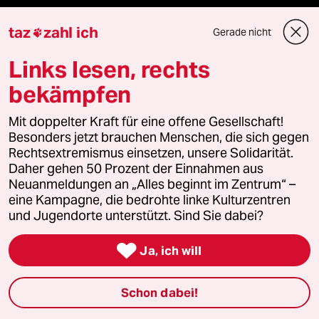
taz
zahl ich
Gerade nicht

Fragen & Hilfe
Links lesen, rechts
bekämpfen
Feedback
Mit doppelter Kraft für eine offene Gesellschaft!
Aboservice
Besonders jetzt brauchen Menschen, die sich gegen
Rechtsextremismus einsetzen, unsere Solidarität.
ePaper Login
Daher gehen 50 Prozent der Einnahmen aus
Neuanmeldungen an „Alles beginnt im Zentrum“ –
Downloads für Abonnierende
eine Kampagne, die bedrohte linke Kulturzentren
und Jugendorte unterstützt. Sind Sie dabei?

Ja, ich will
© 2026 taz Verlags und Vertriebs GmbH
Alle Rechte vorbehalten. Bei rechtlichen Fragen oder für Genehmigungen
wenden Sie sich bitte an
lizenzen@taz.de
Schon dabei!