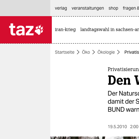
hautnavigation anspringen
hauptinhalt anspringen
footer anspringen
verlag
veranstaltungen
shop
fragen &
iran-krieg
landtagswahl in sachsen-an

taz zahl ich
taz zahl ich
Startseite
Öko
Ökologie
Privati
themen
politik
Privatisieru
Den 
öko
Der Natursc
gesellschaft
damit der S
BUND warnt
kultur
sport
19.5.2010
2:00