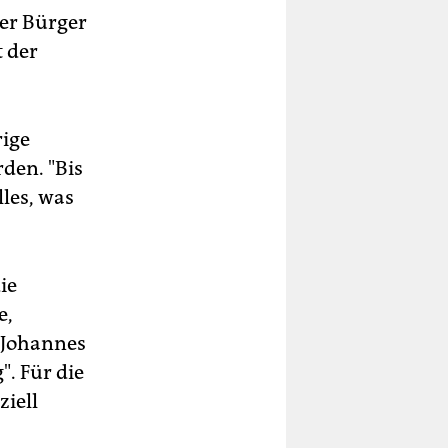
der Bürger
t der
rige
rden. "Bis
les, was
ie
e,
e Johannes
. Für die
iell