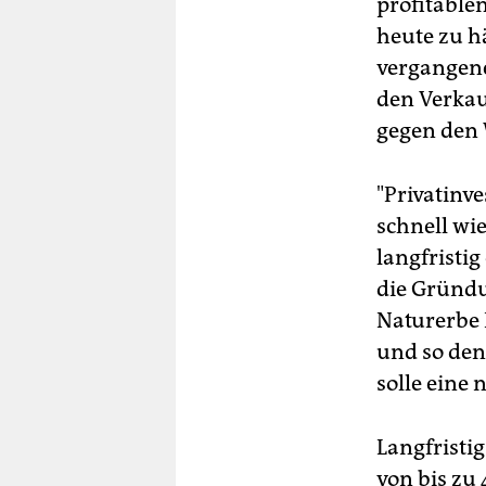
profitable
heute zu h
vergangene
den Verkau
gegen den 
"Privatinv
schnell wi
langfristig
die Gründun
Naturerbe 
und so den
solle eine 
Langfristi
von bis zu 