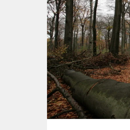
berlin
nord
wahrheit
verlag
verlag
veranstaltungen
shop
fragen & hilfe
unterstützen
abo
genossenschaft