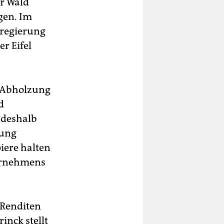
r Wald
gen. Im
sregierung
r Eifel
e Abholzung
d
t deshalb
tung
iere halten
ternehmens
 Renditen
inck stellt