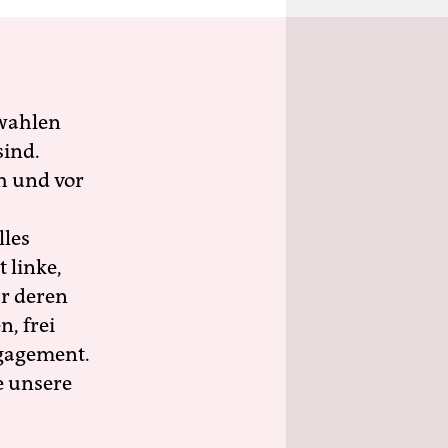
wahlen
sind.
h und vor
lles
 linke,
ür deren
n, frei
ngagement.
e unsere