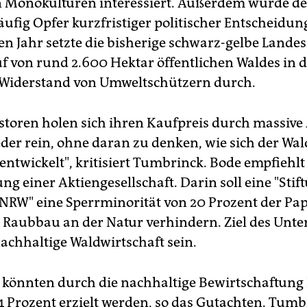
n Monokulturen interessiert. Außerdem würde de
äufig Opfer kurzfristiger politischer Entscheidun
n Jahr setzte die bisherige schwarz-gelbe Lande
f von rund 2.600 Hektar öffentlichen Waldes in de
Widerstand von Umweltschützern durch.
estoren holen sich ihren Kaufpreis durch massiv
eder rein, ohne daran zu denken, wie sich der Wal
 entwickelt", kritisiert Tumbrinck. Bode empfiehl
g einer Aktiengesellschaft. Darin soll eine "Stif
NRW" eine Sperrminorität von 20 Prozent der Pap
 Raubbau an der Natur verhindern. Ziel des Un
nachhaltige Waldwirtschaft sein.
g könnten durch die nachhaltige Bewirtschaftung
4 Prozent erzielt werden, so das Gutachten. Tumbr