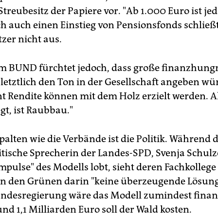
Streubesitz der Papiere vor. "Ab 1.000 Euro ist je
ch auch einen Einstieg von Pensionsfonds schließ
zer nicht aus.
m BUND fürchtet jedoch, dass große finanzhung
letztlich den Ton in der Gesellschaft angeben wü
nt Rendite können mit dem Holz erzielt werden. Al
gt, ist Raubbau."
alten wie die Verbände ist die Politik. Während d
tische Sprecherin der Landes-SPD, Svenja Schulz
Impulse" des Modells lobt, sieht deren Fachkolleg
 den Grünen darin "keine überzeugende Lösung"
andesregierung wäre das Modell zumindest finanz
und 1,1 Milliarden Euro soll der Wald kosten.