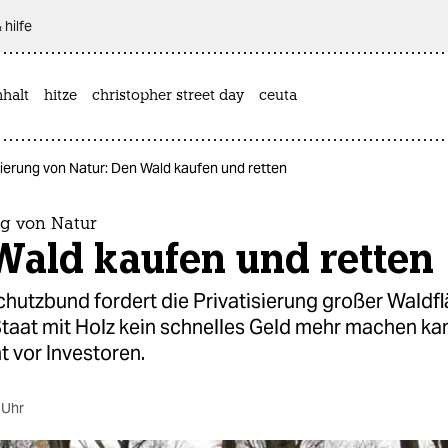
 hilfe
halt
hitze
christopher street day
ceuta
sierung von Natur: Den Wald kaufen und retten
ng von Natur
Wald kaufen und retten
hutzbund fordert die Privatisierung großer Waldfl
taat mit Holz kein schnelles Geld mehr machen ka
 vor Investoren.
 Uhr