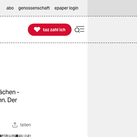
abo
genossenschaft
epaper login

taz zahl ich
taz zahl ich
ächen -
nn. Der
teilen