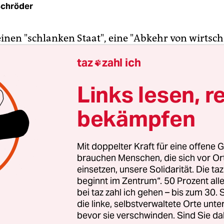
Schröder
einen "schlanken Staat", eine "Abkehr von wirtsch
eine "langfristige Rendite". Hier spricht kein
taz
zahl ich

stor, sondern Josef Tumbrinck - langhaarig,
tträger und Vorsitzender des Naturschutzbund
Links lesen, r
n-Westfalen. Er will die öffentlichen Wälder priva
bekämpfen
nnen wir den Wald nachhaltig bewirtschaften."
ation blieb nicht ungehört. "Die Bewertung des W
Mit doppelter Kraft für eine offene G
 ist der falsche Weg", kritisiert Paul Kröfges, Vor
brauchen Menschen, die sich vor O
tschutzverbands BUND in Nordrhein-Westfalen.
einsetzen, unsere Solidarität. Die ta
beginnt im Zentrum“. 50 Prozent a
bei taz zahl ich gehen – bis zum 30
die linke, selbstverwaltete Orte unte
bevor sie verschwinden. Sind Sie da