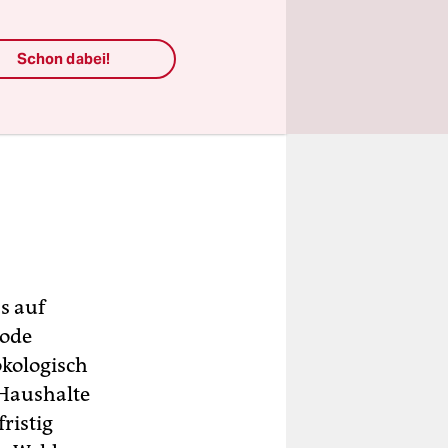
Schon dabei!
s auf
Bode
ökologisch
 Haushalte
ristig