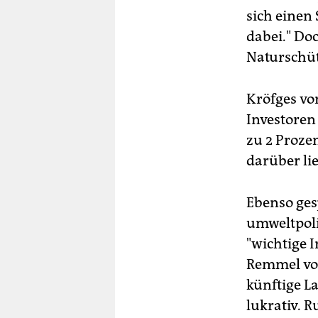
sich einen 
dabei." Do
Naturschüt
Kröfges vo
Investoren 
zu 2 Proze
darüber lie
Ebenso gesp
umweltpoli
"wichtige 
Remmel von
künftige L
lukrativ. R