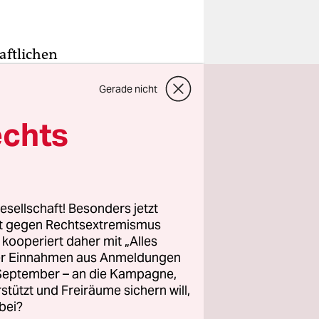
aftlichen
Gerade nicht
es (Nabu)
echts
tisieren.
aldes nach
esellschaft! Besonders jetzt
sitzender
rt gegen Rechtsextremismus
z kooperiert daher mit „Alles
ller Einnahmen aus Anmeldungen
. September – an die Kampagne,
rstützt und Freiräume sichern will,
bei?