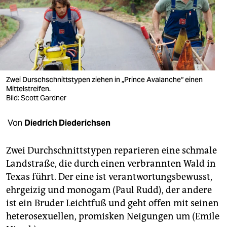
berlin
nord
wahrheit
verlag
Zwei Durschschnittstypen ziehen in „Prince Avalanche“ einen
verlag
Mittelstreifen.
Bild: Scott Gardner
veranstaltungen
Von
Diedrich Diederichsen
shop
fragen & hilfe
Zwei Durchschnittstypen reparieren eine schmale
Landstraße, die durch einen verbrannten Wald in
unterstützen
Texas führt. Der eine ist verantwortungsbewusst,
abo
ehrgeizig und monogam (Paul Rudd), der andere
ist ein Bruder Leichtfuß und geht offen mit seinen
genossenschaft
heterosexuellen, promisken Neigungen um (Emile