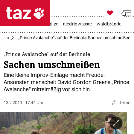

taz zahl ich
krieg in der ukraine
hitze
niedrigwasser
waldbrände

taz zahl ich
Film
„Prince Avalanche“ auf der Berlinale: Sachen umschmeißen
taz zahl ich
themen
„Prince Avalanche“ auf der Berlinale
Sachen umschmeißen
politik
Eine kleine Improv-Einlage macht Freude.
öko
Ansonsten menschelt David Gordon Greens „Prince
Avalanche“ mittelmäßig vor sich hin.
gesellschaft
13.2.2013
17:44 Uhr
teilen
kultur
sport