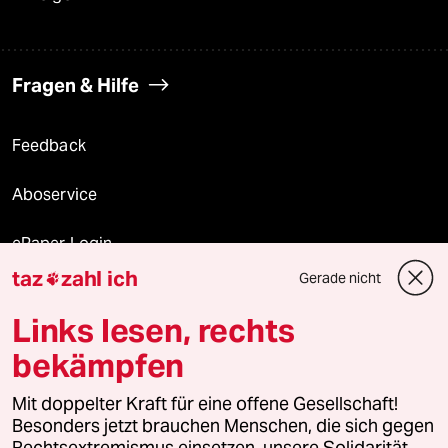
Fragen & Hilfe
Feedback
Aboservice
ePaper Login
taz
zahl ich
Gerade nicht

Downloads für Abonnierende
Links lesen, rechts
bekämpfen
© 2026 taz Verlags und Vertriebs GmbH
Alle Rechte vorbehalten. Bei rechtlichen Fragen oder für Genehmigungen
Mit doppelter Kraft für eine offene Gesellschaft!
wenden Sie sich bitte an
lizenzen@taz.de
Besonders jetzt brauchen Menschen, die sich gegen