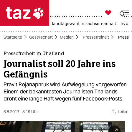

taz zahl ich
niedrigwasser
rente
landtagswahl in sachsen-anhalt
hybri

taz zahl ich
Startseite
Gesellschaft
Medien
Pressefreiheit
Pressef
taz zahl ich
themen
Pressefreiheit in Thailand
Journalist soll 20 Jahre ins
politik
Gefängnis
öko
Pravit Rojanaphruk wird Aufwiegelung vorgeworfen:
Einem der bekanntesten Journalisten Thailands
gesellschaft
droht eine lange Haft wegen fünf Facebook-Posts.
kultur
8.8.2017
8:19 Uhr
teilen
sport