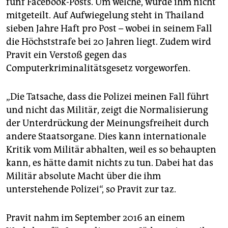
fünf Facebook-Posts. Um welche, wurde ihm nicht
epaper login
mitgeteilt. Auf Aufwiegelung steht in Thailand
sieben Jahre Haft pro Post – wobei in seinem Fall
die Höchststrafe bei 20 Jahren liegt. Zudem wird
Pravit ein Verstoß gegen das
Computerkriminalitätsgesetz vorgeworfen.
„Die Tatsache, dass die Polizei meinen Fall führt
und nicht das Militär, zeigt die Normalisierung
der Unterdrückung der Meinungsfreiheit durch
andere Staatsorgane. Dies kann internationale
Kritik vom Militär ab­halten, weil es so behaupten
kann, es hätte damit nichts zu tun. Dabei hat das
Militär absolute Macht über die ihm
unterstehende Polizei“, so Pravit zur taz.
Pravit nahm im September 2016 an einem