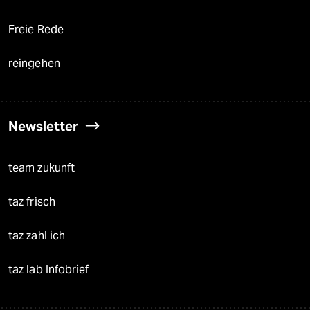
Freie Rede
reingehen
Newsletter
team zukunft
taz frisch
taz zahl ich
taz lab Infobrief