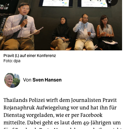
berlin
nord
wahrheit
verlag
verlag
Pravit (l.) auf einer Konferenz
Foto: dpa
veranstaltungen
shop
Von
Sven Hansen
fragen & hilfe
unterstützen
Thailands Polizei wirft dem Journalisten Pravit
Rojanaphruk Aufwiegelung vor und hat ihn für
abo
Dienstag vorgeladen, wie er per Facebook
genossenschaft
mitteilte. Dabei geht es laut dem 49-Jährigen um