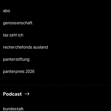
abo
genossenschaft
taz zahl ich
recherchefonds ausland
panterstiftung
panterpreis 2026
Podcast
bundestalk