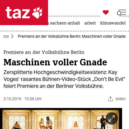

taz zahl ich
hitze
landtagswahl in sachsen-anhalt
arbeit
klimawandel

taz zahl ich
ünste
Premiere an der Volksbühne Berlin: Maschinen voller Gnade
taz zahl ich
themen
Premiere an der Volksbühne Berlin
Maschinen voller Gnade
politik
Zersplitterte Hochgeschwindigkeitsexistenz: Kay
öko
Voges’ rasantes Bühnen-Video-Stück „Don’t Be Evil“
feiert Premiere an der Berliner Volksbühne.
gesellschaft
3.10.2019
15:36 Uhr
teilen
kultur
sport