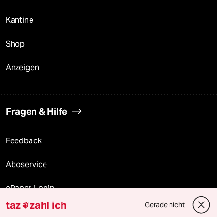
Kantine
Shop
Anzeigen
Fragen & Hilfe
Feedback
Aboservice
ePaper Login
taz
zahl ich
Gerade nicht

Downloads für Abonnierende