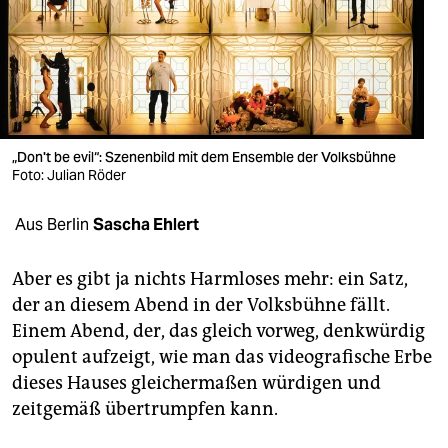
berlin
nord
wahrheit
verlag
„Don't be evil“: Szenenbild mit dem Ensemble der Volksbühne
Foto: Julian Röder
verlag
veranstaltungen
Aus Berlin
Sascha Ehlert
shop
Aber es gibt ja nichts Harmloses mehr: ein Satz,
fragen & hilfe
der an diesem Abend in der Volksbühne fällt.
Einem Abend, der, das gleich vorweg, denkwürdig
unterstützen
opulent aufzeigt, wie man das videografische Erbe
abo
dieses Hauses gleichermaßen würdigen und
zeitgemäß übertrumpfen kann.
genossenschaft