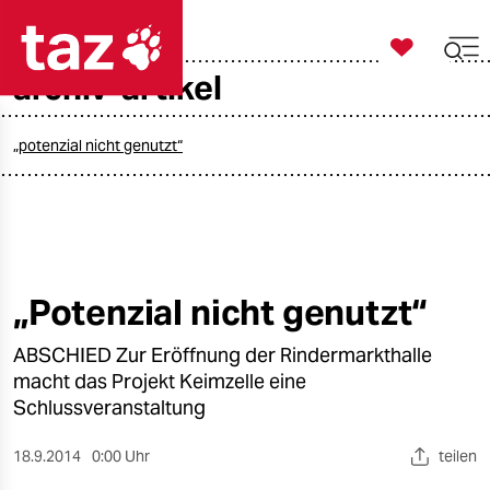

taz zahl ich
archiv-artikel

taz zahl ich
taz zahl ich
„potenzial nicht genutzt“
themen
politik
öko
„Potenzial nicht genutzt“
gesellschaft
ABSCHIED Zur Eröffnung der Rindermarkthalle
macht das Projekt Keimzelle eine
kultur
Schlussveranstaltung
sport
18.9.2014
0:00 Uhr
teilen