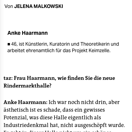
berlin
Von
JELENA MALKOWSKI
nord
wahrheit
Anke Haarmann
verlag
■ 46, ist Künstlerin, Kuratorin und Theoretikerin und
arbeitet ehrenamtlich für das Projekt Keimzelle.
verlag
veranstaltungen
shop
taz: Frau Haarmann, wie finden Sie die neue
Rindermarkthalle?
fragen & hilfe
unterstützen
Anke Haarmann:
Ich war noch nicht drin, aber
ästhetisch ist es schade, dass ein gewisses
abo
Potenzial, was diese Halle eigentlich als
genossenschaft
Industriedenkmal hat, nicht ausgeschöpft wurde.