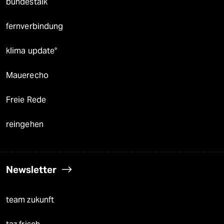
bundestalk
fernverbindung
klima update°
Mauerecho
Freie Rede
reingehen
Newsletter
team zukunft