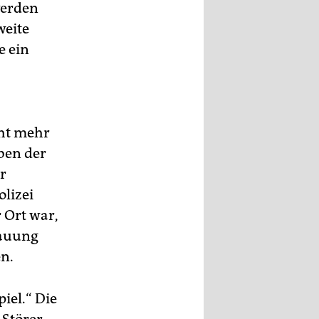
werden
weite
e ein
cht mehr
ben der
r
olizei
 Ort war,
hauung
n.
iel.“ Die