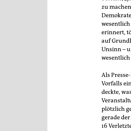
epaper login
zu machen,
Demokraten
wesentlich
erinnert, 
auf Grundl
Unsinn – u
wesentlich
Als Presse
Vorfalls ei
deckte, was
Veranstalt
plötzlich g
gerade der
16 Verletz