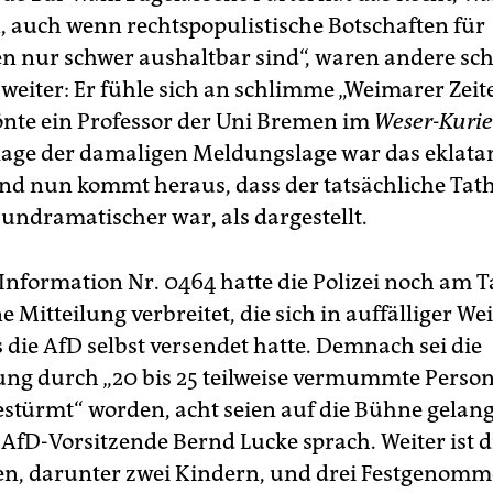
 auch wenn rechtspopulistische Botschaften für
 nur schwer aushaltbar sind“, waren andere sc
 weiter: Er fühle sich an schlimme „Weimarer Zeit
tönte ein Professor der Uni Bremen im
Weser-Kurie
age der damaligen Meldungslage war das eklata
nd nun kommt heraus, dass der tatsächliche Tat
 undramatischer war, als dargestellt.
-Information Nr. 0464 hatte die Polizei noch am T
ne Mitteilung verbreitet, die sich in auffälliger W
 die AfD selbst versendet hatte. Demnach sei die
ung durch „20 bis 25 teilweise vermummte Perso
estürmt“ worden, acht seien auf die Bühne gelang
 AfD-Vorsitzende Bernd Lucke sprach. Weiter ist d
ten, darunter zwei Kindern, und drei Festgenomm