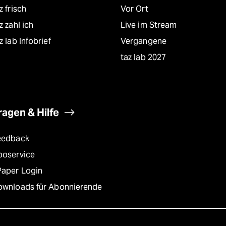
z frisch
Vor Ort
z zahl ich
Live im Stream
z lab Infobrief
Vergangene
taz lab 2027
ragen & Hilfe
eedback
boservice
Paper Login
ownloads für Abonnierende