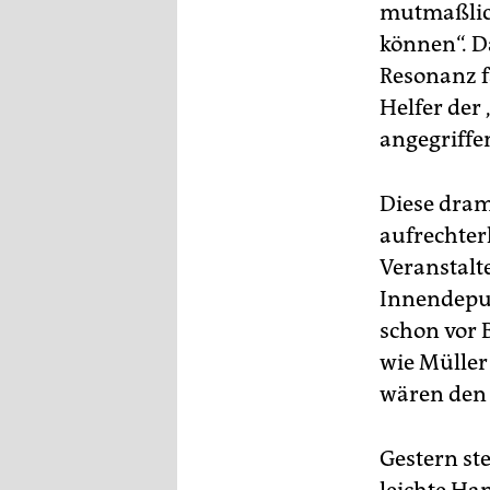
mutmaßlich
können“. D
Resonanz f
Helfer der
angegriffe
Diese dram
aufrechter
Veranstalte
Innendeput
schon vor 
wie Müller
wären den
Gestern ste