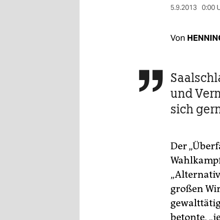
berlin
5.9.2013
0:00 
nord
Von
HENNIN
wahrheit
verlag
Saalschl

verlag
und Ver
veranstaltungen
sich gern
shop
fragen & hilfe
Der „Überf
Wahlkampf-
unterstützen
„Alternati
abo
großen Wir
gewalttäti
genossenschaft
betonte, „