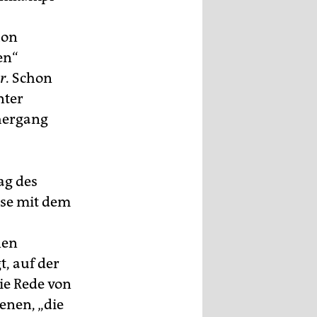
hon
en“
r
. Schon
nter
hergang
ag des
eise mit dem
nen
t, auf der
ie Rede von
enen, „die