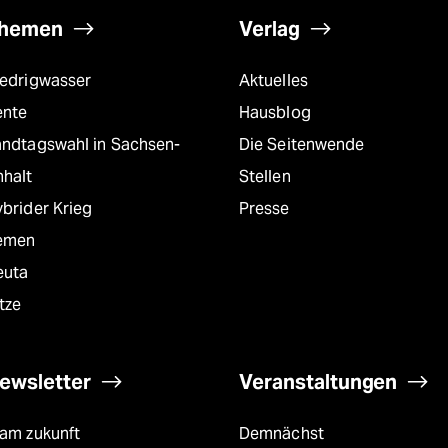
hemen
Verlag
iedrigwasser
Aktuelles
ente
Hausblog
andtagswahl in Sachsen-
Die Seitenwende
nhalt
Stellen
brider Krieg
Presse
emen
euta
tze
ewsletter
Veranstaltungen
eam zukunft
Demnächst