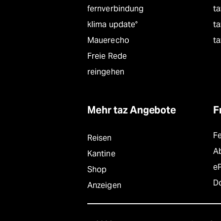
fernverbindung
ta
klima update°
ta
Mauerecho
ta
Freie Rede
reingehen
Mehr taz Angebote
F
F
Reisen
A
Kantine
e
Shop
D
Anzeigen