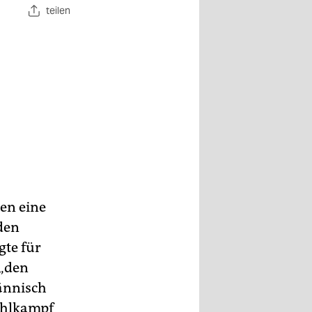
teilen
en eine
den
gte für
 „den
männisch
Wahlkampf