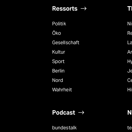
Ressorts
T
Politik
N
Öko
R
Gesellschaft
L
Kultur
A
Sport
Hy
Berlin
J
Nord
C
Wahrheit
Hi
Podcast
N
bundestalk
t