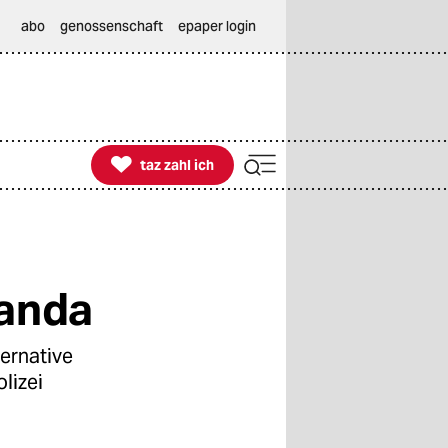
abo
genossenschaft
epaper login

taz zahl ich
taz zahl ich
ganda
ernative
lizei