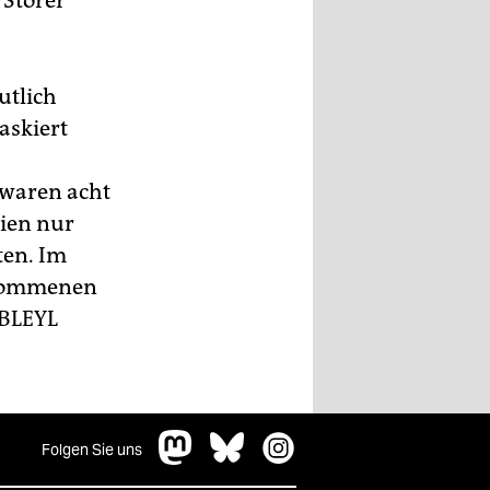
 Störer
utlich
maskiert
 waren acht
ien nur
ten. Im
genommenen
BLEYL
Folgen Sie uns