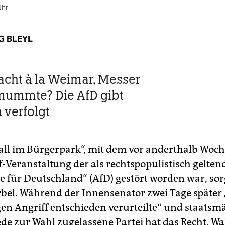
Uhr
G BLEYL
acht à la Weimar, Messer
mummte? Die AfD gibt
 verfolgt
all im Bürgerpark“, mit dem vor anderthalb Woch
Veranstaltung der als rechtspopulistisch gelten
ve für Deutschland“ (AfD) gestört worden war, sor
bel. Während der Innensenator zwei Tage später
gen Angriff entschieden verurteilte“ und staats
jede zur Wahl zugelassene Partei hat das Recht, 