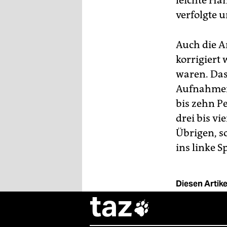
leichte Ha
verfolgte 
Auch die A
korrigiert 
waren. Das 
Aufnahmen 
bis zehn 
drei bis vi
Übrigen, s
ins linke 
Diesen Artikel
taz
