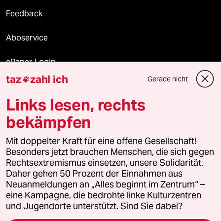
Feedback
Aboservice
ePaper Login
taz
zahl ich
Gerade nicht

Downloads für Abonnierende
Links lesen, rechts
bekämpfen
© 2026 taz Verlags und Vertriebs GmbH
Mit doppelter Kraft für eine offene Gesellschaft!
Alle Rechte vorbehalten. Bei rechtlichen Fragen oder für Genehmigungen
wenden Sie sich bitte an
lizenzen@taz.de
Besonders jetzt brauchen Menschen, die sich gegen
Rechtsextremismus einsetzen, unsere Solidarität.
Daher gehen 50 Prozent der Einnahmen aus
Feedback
Redaktionsstatut
Kommune-Richtlinien
KI-
Neuanmeldungen an „Alles beginnt im Zentrum“ –
eine Kampagne, die bedrohte linke Kulturzentren
Leitlinie
Informant
Datenschutz
Impressum
AGB
und Jugendorte unterstützt. Sind Sie dabei?