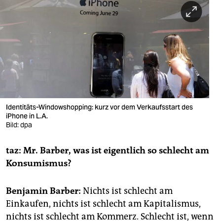
berlin
nord
wahrheit
verlag
verlag
veranstaltungen
Identitäts-Windowshopping: kurz vor dem Verkaufsstart des
iPhone in L.A.
Bild: dpa
shop
fragen & hilfe
taz: Mr. Barber, was ist eigentlich so schlecht am
Konsumismus?
unterstützen
abo
Benjamin Barber:
Nichts ist schlecht am
Einkaufen, nichts ist schlecht am Kapitalismus,
genossenschaft
nichts ist schlecht am Kommerz. Schlecht ist, wenn