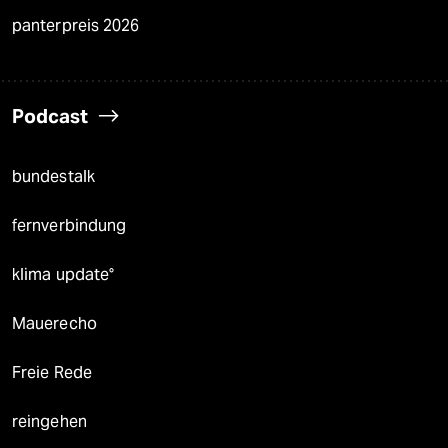
panterpreis 2026
Podcast
bundestalk
fernverbindung
klima update°
Mauerecho
Freie Rede
reingehen