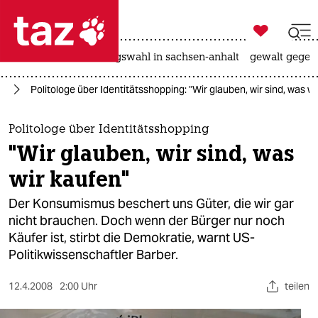

taz zahl ich
hitze
surfen
landtagswahl in sachsen-anhalt
gewalt gegen

taz zahl ich
um
Politologe über Identitätsshopping: "Wir glauben, wir sind, was wi
taz zahl ich
themen
Politologe über Identitätsshopping
"Wir glauben, wir sind, was
politik
wir kaufen"
öko
Der Konsumismus beschert uns Güter, die wir gar
nicht brauchen. Doch wenn der Bürger nur noch
gesellschaft
Käufer ist, stirbt die Demokratie, warnt US-
Politikwissenschaftler Barber.
kultur
sport
12.4.2008
2:00 Uhr
teilen