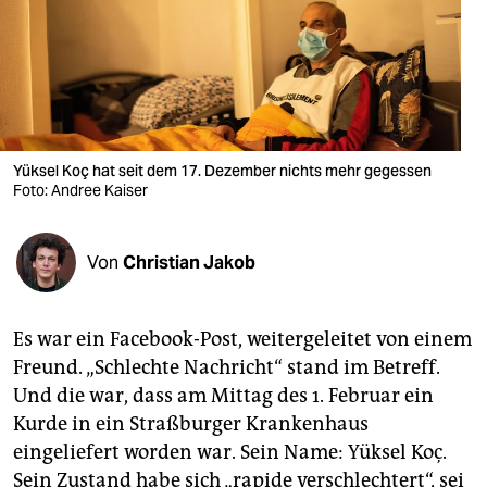
berlin
nord
wahrheit
verlag
Yüksel Koç hat seit dem 17. Dezember nichts mehr gegessen
verlag
Foto: Andree Kaiser
veranstaltungen
Von
Christian Jakob
shop
fragen & hilfe
Es war ein Facebook-Post, weitergeleitet von einem
unterstützen
Freund. „Schlechte Nachricht“ stand im Betreff.
Und die war, dass am Mittag des 1. Februar ein
abo
Kurde in ein Straßburger Krankenhaus
genossenschaft
eingeliefert worden war. Sein Name: Yüksel Koç.
Sein Zustand habe sich „rapide verschlechtert“, sei