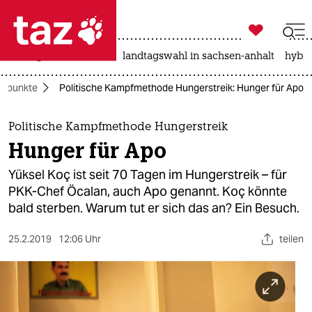

taz zahl ich
niedrigwasser
rente
landtagswahl in sachsen-anhalt
hybri

taz zahl ich
erpunkte
Politische Kampfmethode Hungerstreik: Hunger für Apo
taz zahl ich
themen
Politische Kampfmethode Hungerstreik
Hunger für Apo
politik
Yüksel Koç ist seit 70 Tagen im Hungerstreik – für
öko
PKK-Chef Öcalan, auch Apo genannt. Koç könnte
bald sterben. Warum tut er sich das an? Ein Besuch.
gesellschaft
25.2.2019
12:06 Uhr
teilen
kultur
sport