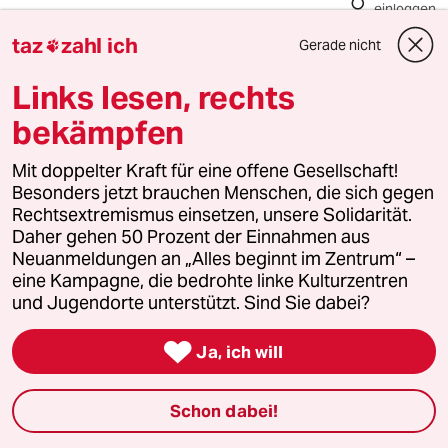
einloggen
taz
zahl ich
Gerade nicht

Die Kommentarfunktion unter diesem Artikel ist
geschlossen.
Links lesen, rechts
Wir öffnen die Kommentarspalte bei ausgewählten
bekämpfen
Artikeln für etwa drei Tage –
hier sind sie zu finden
.
Mit doppelter Kraft für eine offene Gesellschaft!
Besonders jetzt brauchen Menschen, die sich gegen
Rechtsextremismus einsetzen, unsere Solidarität.
Daher gehen 50 Prozent der Einnahmen aus
Akkorage
A
Neuanmeldungen an „Alles beginnt im Zentrum“ –
25.02.2019
,
13:07 Uhr
eine Kampagne, die bedrohte linke Kulturzentren
t dem Autor entgangen: Die Forderung nach
und Jugendorte unterstützt. Sind Sie dabei?
Beendigung der Isolationshaft Abdullah
Öcalans ist eng verknüpft mit der Forderung

Ja, ich will
nach einer Wiederaufnahme der
Friedensverhandlungen. Angesichts der
totalitären Entwicklungen in der Türkei - und
Schon dabei!
ihrer Unterstützung durch die Bundesregierung
(siehe z.B. den Ausbau der türkischen Bahn