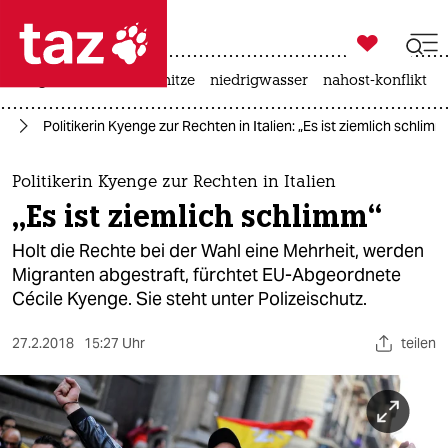

taz zahl ich
krieg in der ukraine
hitze
niedrigwasser
nahost-konflikt

taz zahl ich
ht
Politikerin Kyenge zur Rechten in Italien: „Es ist ziemlich schlimm
taz zahl ich
themen
Politikerin Kyenge zur Rechten in Italien
„Es ist ziemlich schlimm“
politik
Holt die Rechte bei der Wahl eine Mehrheit, werden
öko
Migranten abgestraft, fürchtet EU-Abgeordnete
Cécile Kyenge. Sie steht unter Polizeischutz.
gesellschaft
27.2.2018
15:27 Uhr
teilen
kultur
sport