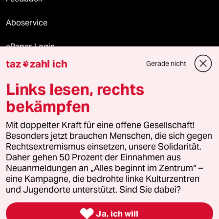
Aboservice
ePaper Login
taz
zahl ich
Gerade nicht

Downloads für Abonnierende
Links lesen, rechts
bekämpfen
© 2026 taz Verlags und Vertriebs GmbH
Mit doppelter Kraft für eine offene Gesellschaft!
Alle Rechte vorbehalten. Bei rechtlichen Fragen oder für Genehmigungen
wenden Sie sich bitte an
lizenzen@taz.de
Besonders jetzt brauchen Menschen, die sich gegen
Rechtsextremismus einsetzen, unsere Solidarität.
Daher gehen 50 Prozent der Einnahmen aus
Feedback
Redaktionsstatut
Kommune-Richtlinien
KI-
Neuanmeldungen an „Alles beginnt im Zentrum“ –
eine Kampagne, die bedrohte linke Kulturzentren
Leitlinie
Informant
Datenschutz
Impressum
AGB
und Jugendorte unterstützt. Sind Sie dabei?
Seitenwende
Einwilligungen widerrufen (Ads)

Ja, ich will