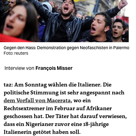
berlin
nord
wahrheit
verlag
Gegen den Hass: Demonstration gegen Neofaschisten in Palermo
verlag
Foto: reuters
veranstaltungen
Interview von
François Misser
shop
taz: Am Sonntag wählen die Italiener. Die
fragen & hilfe
politische Stimmung ist sehr angespannt nach
dem Vorfall von Macerata
, wo ein
unterstützen
Rechtsextremer im Februar auf Afrikaner
abo
geschossen hat. Der Täter hat darauf verwiesen,
dass ein Nigerianer zuvor eine 18-jährige
genossenschaft
Italienerin getötet haben soll.