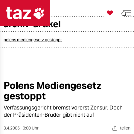

taz zahl ich
archiv-artikel

taz zahl ich
taz zahl ich
polens mediengesetz gestoppt
themen
politik
öko
Polens Mediengesetz
gestoppt
gesellschaft
Verfassungsgericht bremst vorerst Zensur. Doch
kultur
der Präsidenten-Bruder gibt nicht auf
sport
3.4.2006
0:00 Uhr
teilen