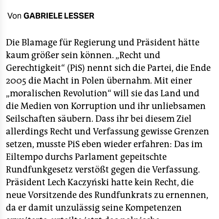
berlin
Von
GABRIELE LESSER
nord
Die Blamage für Regierung und Präsident hätte
wahrheit
kaum größer sein können. „Recht und
verlag
Gerechtigkeit“ (PiS) nennt sich die Partei, die Ende
2005 die Macht in Polen übernahm. Mit einer
verlag
„moralischen Revolution“ will sie das Land und
veranstaltungen
die Medien von Korruption und ihr unliebsamen
Seilschaften säubern. Dass ihr bei diesem Ziel
shop
allerdings Recht und Verfassung gewisse Grenzen
fragen & hilfe
setzen, musste PiS eben wieder erfahren: Das im
Eiltempo durchs Parlament gepeitschte
unterstützen
Rundfunkgesetz verstößt gegen die Verfassung.
Präsident Lech Kaczyński hatte kein Recht, die
abo
neue Vorsitzende des Rundfunkrats zu ernennen,
genossenschaft
da er damit unzulässig seine Kompetenzen