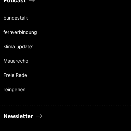
Podcast
bundestalk
fernverbindung
klima update°
Mauerecho
Freie Rede
reingehen
Newsletter