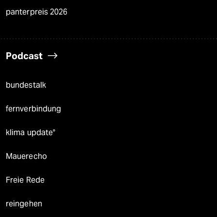
panterpreis 2026
Podcast
bundestalk
fernverbindung
klima update°
Mauerecho
Freie Rede
reingehen