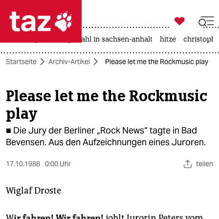

taz zahl ich
iran-krieg
landtagswahl in sachsen-anhalt
hitze
christophe

taz zahl ich
Startseite
Archiv-Artikel
Please let me the Rockmusic play
taz zahl ich
themen
Please let me the Rockmusic
play
politik
■ Die Jury der Berliner „Rock News“ tagte in Bad
öko
Bevensen. Aus den Aufzeichnungen eines Juroren.
gesellschaft
17.10.1988
0:00 Uhr
teilen
kultur
Wiglaf Droste
sport
W
ir fahren! Wir fahren!
johlt Jurorin Peters vom