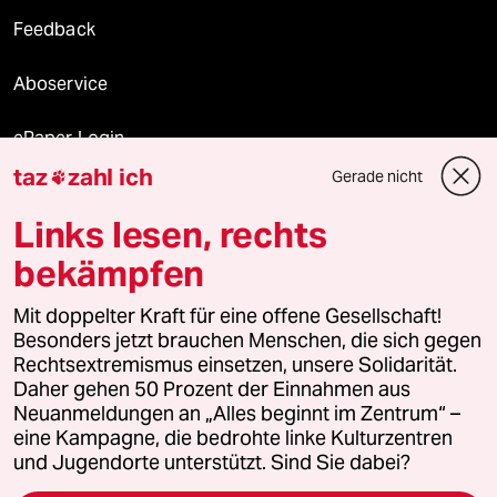
Feedback
Aboservice
ePaper Login
taz
zahl ich
Gerade nicht

Downloads für Abonnierende
Links lesen, rechts
bekämpfen
© 2026 taz Verlags und Vertriebs GmbH
Mit doppelter Kraft für eine offene Gesellschaft!
Alle Rechte vorbehalten. Bei rechtlichen Fragen oder für Genehmigungen
wenden Sie sich bitte an
lizenzen@taz.de
Besonders jetzt brauchen Menschen, die sich gegen
Rechtsextremismus einsetzen, unsere Solidarität.
Daher gehen 50 Prozent der Einnahmen aus
Feedback
Redaktionsstatut
Kommune-Richtlinien
KI-
Neuanmeldungen an „Alles beginnt im Zentrum“ –
eine Kampagne, die bedrohte linke Kulturzentren
Leitlinie
Informant
Datenschutz
Impressum
AGB
und Jugendorte unterstützt. Sind Sie dabei?