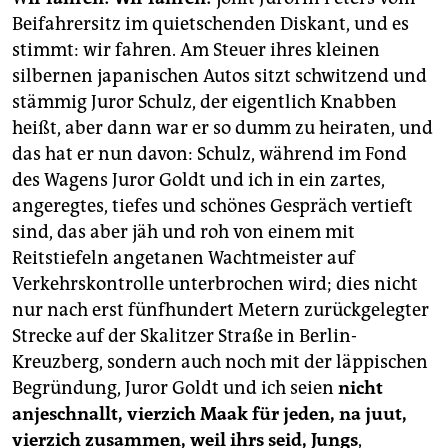
berlin
Beifahrersitz im quietschenden Diskant, und es
nord
stimmt: wir fahren. Am Steuer ihres kleinen
silbernen japanischen Autos sitzt schwitzend und
wahrheit
stämmig Juror Schulz, der eigentlich Knabben
heißt, aber dann war er so dumm zu heiraten, und
verlag
das hat er nun davon: Schulz, während im Fond
verlag
des Wagens Juror Goldt und ich in ein zartes,
angeregtes, tiefes und schönes Gespräch vertieft
veranstaltungen
sind, das aber jäh und roh von einem mit
shop
Reitstiefeln angetanen Wachtmeister auf
Verkehrskontrolle unterbrochen wird; dies nicht
fragen & hilfe
nur nach erst fünfhundert Metern zurückgelegter
unterstützen
Strecke auf der Skalitzer Straße in Berlin-
Kreuzberg, sondern auch noch mit der läppischen
abo
Begründung, Juror Goldt und ich seien
nicht
genossenschaft
anjeschnallt, vierzich Maak für jeden, na juut,
vierzich zusammen, weil ihrs seid, Jungs
,