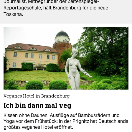
berlin
Journalist, Mitbegründer der Zeitenspiegel-
Reportageschule, hält Brandenburg für die neue
nord
Toskana.
wahrheit
verlag
verlag
veranstaltungen
shop
fragen & hilfe
Veganes Hotel in Brandenburg
unterstützen
Ich bin dann mal veg
abo
Kissen ohne Daunen, Ausflüge auf Bambusrädern und
Yoga vor dem Frühstück: In der Prignitz hat Deutschlands
genossenschaft
größtes veganes Hotel eröffnet.