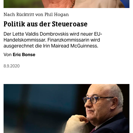
berlin
nord
Nach Rücktritt von Phil Hogan
Politik aus der Steueroase
wahrheit
Der Lette Valdis Dombrovskis wird neuer EU-
verlag
Handelskommissar. Finanzkommissarin wird
ausgerechnet die Irin Mairead McGuinness.
verlag
Von
Eric Bonse
veranstaltungen
8.9.2020
shop
fragen & hilfe
unterstützen
abo
genossenschaft