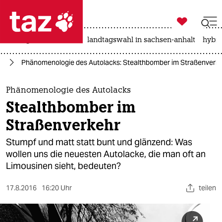

taz zahl ich
niedrigwasser
rente
landtagswahl in sachsen-anhalt
hybri

taz zahl ich
te
Phänomenologie des Autolacks: Stealthbomber im Straßenverk
taz zahl ich
themen
Phänomenologie des Autolacks
Stealthbomber im
politik
Straßenverkehr
öko
Stumpf und matt statt bunt und glänzend: Was
wollen uns die neuesten Autolacke, die man oft an
gesellschaft
Limousinen sieht, bedeuten?
kultur
17.8.2016
16:20 Uhr
teilen
sport