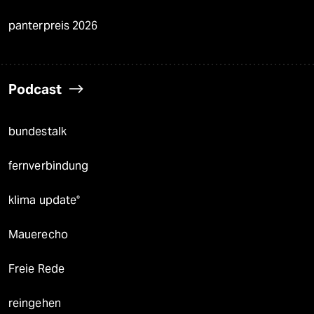
panterpreis 2026
Podcast
bundestalk
fernverbindung
klima update°
Mauerecho
Freie Rede
reingehen