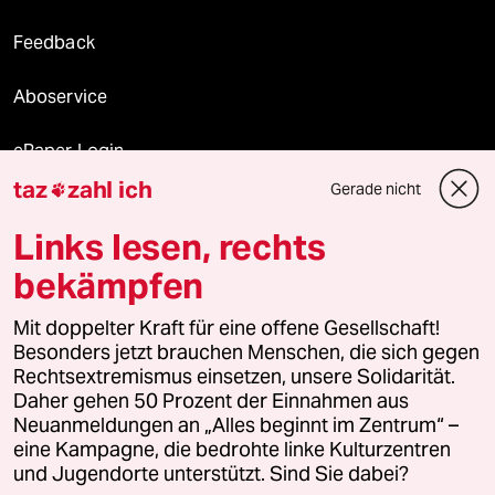
Feedback
Aboservice
ePaper Login
taz
zahl ich
Gerade nicht

Downloads für Abonnierende
Links lesen, rechts
bekämpfen
© 2026 taz Verlags und Vertriebs GmbH
Alle Rechte vorbehalten. Bei rechtlichen Fragen oder für Genehmigungen
Mit doppelter Kraft für eine offene Gesellschaft!
wenden Sie sich bitte an
lizenzen@taz.de
Besonders jetzt brauchen Menschen, die sich gegen
Rechtsextremismus einsetzen, unsere Solidarität.
Daher gehen 50 Prozent der Einnahmen aus
Feedback
Redaktionsstatut
Kommune-Richtlinien
KI-
Neuanmeldungen an „Alles beginnt im Zentrum“ –
eine Kampagne, die bedrohte linke Kulturzentren
Leitlinie
Informant
Datenschutz
Impressum
AGB
und Jugendorte unterstützt. Sind Sie dabei?