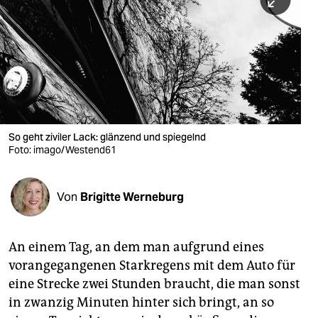
berlin
nord
wahrheit
verlag
verlag
So geht ziviler Lack: glänzend und spiegelnd
Foto: imago/Westend61
veranstaltungen
shop
Von
Brigitte Werneburg
fragen & hilfe
unterstützen
An einem Tag, an dem man aufgrund eines
vorangegangenen Starkregens mit dem Auto für
abo
eine Strecke zwei Stunden braucht, die man sonst
genossenschaft
in zwanzig Minuten hinter sich bringt, an so