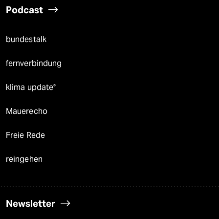
Podcast
bundestalk
fernverbindung
klima update°
Mauerecho
Freie Rede
reingehen
Newsletter