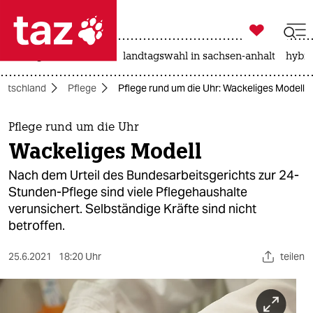

taz zahl ich
niedrigwasser
rente
landtagswahl in sachsen-anhalt
hybri

taz zahl ich
utschland
Pflege
Pflege rund um die Uhr: Wackeliges Modell
taz zahl ich
themen
Pflege rund um die Uhr
Wackeliges Modell
politik
Nach dem Urteil des Bundesarbeitsgerichts zur 24-
öko
Stunden-Pflege sind viele Pflegehaushalte
verunsichert. Selbständige Kräfte sind nicht
gesellschaft
betroffen.
kultur
25.6.2021
18:20 Uhr
teilen
sport