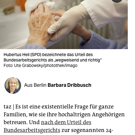
berlin
nord
wahrheit
verlag
verlag
Hubertus Heil (SPD) bezeichnete das Urteil des
Bundesarbeitsgerichts als „wegweisend und richtig“
veranstaltungen
Foto: Ute Grabowsky/photothek/imago
shop
Aus Berlin
Barbara Dribbusch
fragen & hilfe
unterstützen
taz | Es ist eine existentielle Frage für ganze
abo
Familien, wie sie ihre hochaltrigen Angehörigen
betreuen. Und
nach dem Urteil des
genossenschaft
Bundesarbeitsgerichts
zur sogenannten 24-