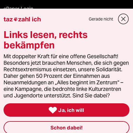
ePaper Login
taz
zahl ich
Gerade nicht

Downloads für Abonnierende
Links lesen, rechts
bekämpfen
© 2026 taz Verlags und Vertriebs GmbH
Alle Rechte vorbehalten. Bei rechtlichen Fragen oder für Genehmigungen
Mit doppelter Kraft für eine offene Gesellschaft!
wenden Sie sich bitte an
lizenzen@taz.de
Besonders jetzt brauchen Menschen, die sich gegen
Rechtsextremismus einsetzen, unsere Solidarität.
Daher gehen 50 Prozent der Einnahmen aus
Feedback
Redaktionsstatut
Kommune-Richtlinien
KI-
Neuanmeldungen an „Alles beginnt im Zentrum“ –
eine Kampagne, die bedrohte linke Kulturzentren
Leitlinie
Informant
Datenschutz
Impressum
AGB
und Jugendorte unterstützt. Sind Sie dabei?
Seitenwende
Einwilligungen widerrufen (Ads)

Ja, ich will
Schon dabei!