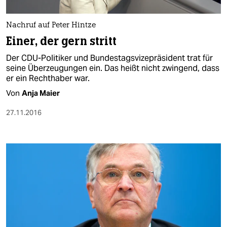
berlin
nord
Nachruf auf Peter Hintze
Einer, der gern stritt
wahrheit
Der CDU-Politiker und Bundestagsvizepräsident trat für
verlag
seine Überzeugungen ein. Das heißt nicht zwingend, dass
er ein Rechthaber war.
verlag
Von
Anja Maier
veranstaltungen
27.11.2016
shop
fragen & hilfe
unterstützen
abo
genossenschaft