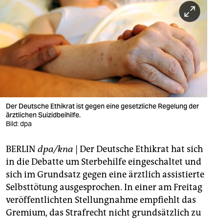
berlin
nord
wahrheit
verlag
verlag
veranstaltungen
Der Deutsche Ethikrat ist gegen eine gesetzliche Regelung der
ärztlichen Suizidbeihilfe.
shop
Bild: dpa
fragen & hilfe
BERLIN
dpa/kna
| Der Deutsche Ethikrat hat sich
in die Debatte um Sterbehilfe eingeschaltet und
unterstützen
sich im Grundsatz gegen eine ärztlich assistierte
abo
Selbsttötung ausgesprochen. In einer am Freitag
veröffentlichten Stellungnahme empfiehlt das
genossenschaft
Gremium, das Strafrecht nicht grundsätzlich zu