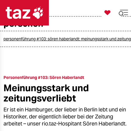

taz zahl ich
personen

taz zahl ich
taz zahl ich
personenführung #103: sören haberlandt: meinungsstark und zeitung
themen
politik
Personenführung #103: Sören Haberlandt
öko
Meinungsstark und
gesellschaft
zeitungsverliebt
kultur
Er ist ein Hamburger, der lieber in Berlin lebt und ein
Historiker, der eigentlich lieber bei der Zeitung
sport
arbeitet – unser rio.taz-Hospitant Sören Haberlandt.