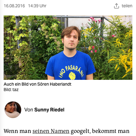
berlin
16.08.2016
14:39 Uhr
teilen
nord
wahrheit
verlag
verlag
veranstaltungen
shop
Auch ein Bild von Sören Haberlandt
fragen & hilfe
Bild: taz
unterstützen
Von
Sunny Riedel
abo
genossenschaft
Wenn man
seinen Namen
googelt, bekommt man