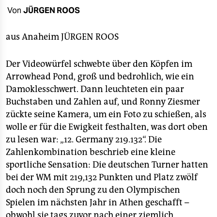
berlin
Von
JÜRGEN ROOS
nord
aus Anaheim
JÜRGEN ROOS
wahrheit
Der Videowürfel schwebte über den Köpfen im
verlag
Arrowhead Pond, groß und bedrohlich, wie ein
verlag
Damoklesschwert. Dann leuchteten ein paar
Buchstaben und Zahlen auf, und Ronny Ziesmer
veranstaltungen
zückte seine Kamera, um ein Foto zu schießen, als
shop
wolle er für die Ewigkeit festhalten, was dort oben
zu lesen war: „12. Germany 219.132“. Die
fragen & hilfe
Zahlenkombination beschrieb eine kleine
unterstützen
sportliche Sensation: Die deutschen Turner hatten
bei der WM mit 219,132 Punkten und Platz zwölf
abo
doch noch den Sprung zu den Olympischen
genossenschaft
Spielen im nächsten Jahr in Athen geschafft –
obwohl sie tags zuvor nach einer ziemlich