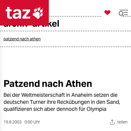

taz zahl ich
archiv-artikel

taz zahl ich
taz zahl ich
patzend nach athen
themen
politik
öko
Patzend nach Athen
gesellschaft
Bei der Weltmeisterschaft in Anaheim setzen die
deutschen Turner ihre Reckübungen in den Sand,
kultur
qualifizieren sich aber dennoch für Olympia
sport
19.8.2003
0:00 Uhr
teilen