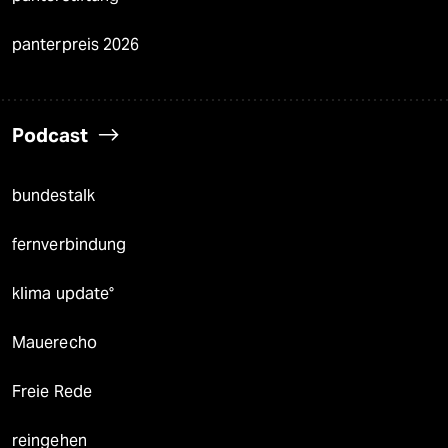
panterpreis 2026
Podcast
bundestalk
fernverbindung
klima update°
Mauerecho
Freie Rede
reingehen