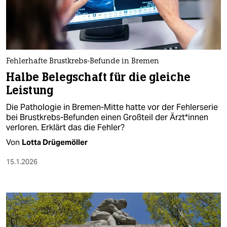
berlin
nord
wahrheit
Fehlerhafte Brustkrebs-Befunde in Bremen
verlag
Halbe Belegschaft für die gleiche
Leistung
verlag
Die Pathologie in Bremen-Mitte hatte vor der Fehlerserie
veranstaltungen
bei Brustkrebs-Befunden einen Großteil der Ärz­t*in­nen
verloren. Erklärt das die Fehler?
shop
Von
Lotta Drügemöller
fragen & hilfe
15.1.2026
unterstützen
abo
genossenschaft