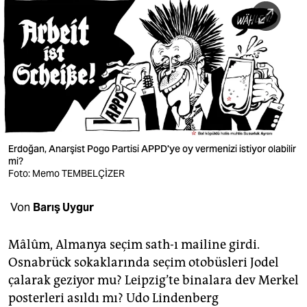
berlin
nord
wahrheit
verlag
verlag
veranstaltungen
Erdoğan, Anarşist Pogo Partisi APPD'ye oy vermenizi istiyor olabilir
mi?
Foto: Memo TEMBELÇİZER
shop
fragen & hilfe
Von
Barış Uygur
unterstützen
Mâlûm, Almanya seçim sath-ı mailine girdi.
abo
Osnabrück sokaklarında seçim otobüsleri Jodel
çalarak geziyor mu? Leipzig’te binalara dev Merkel
genossenschaft
posterleri asıldı mı? Udo Lindenberg