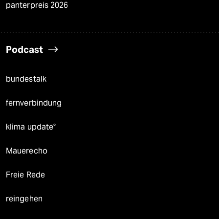
panterpreis 2026
Podcast
bundestalk
fernverbindung
klima update°
Mauerecho
Freie Rede
reingehen