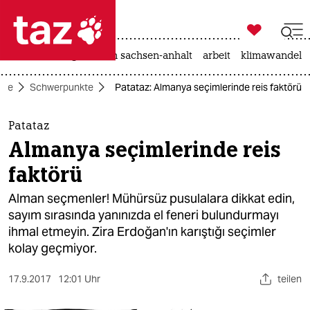

taz zahl ich
hitze
landtagswahl in sachsen-anhalt
arbeit
klimawandel

taz zahl ich
eite
Schwerpunkte
Patataz: Almanya seçimlerinde reis faktörü
taz zahl ich
themen
Patataz
Almanya seçimlerinde reis
politik
faktörü
öko
Alman seçmenler! Mühürsüz pusulalara dikkat edin,
sayım sırasında yanınızda el feneri bulundurmayı
gesellschaft
ihmal etmeyin. Zira Erdoğan'ın karıştığı seçimler
kolay geçmiyor.
kultur
sport
17.9.2017
12:01 Uhr
teilen