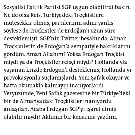
Sosyalist Eşitlik Partisi SGP uygun olabilirdi bakın.
Ne de olsa Reis, Türkiye’deki Troçkistlere
müteşekkir olmuş, partilerinin adını yanlış
söylese de Troçkistler de Erdoğan’ı uzun süre
desteklemişti. SGP’nin Twitter hesabında, Alman
Troçkistlerin de Erdoğan’a sempatiyle baktıklarını
gördüm. Aman Allahım? Yoksa Erdoğan Troçkist
miydi ya da Troçkistler reisçi miydi? Hollanda’yla
yaşanan krizde Erdoğan’ı desteklemiş, Hollanda’yı
provokasyonla suçlamışlardı. Yeni Şafak okuyor ve
hatta okumakla kalmayıp inanıyorlardı.
Yeryüzünde, Yeni Şafak gazetesine bir Türkiye’deki
bir de Almanya’daki Troçkistler inanıyordu
anlaşılan. Acaba Erdoğan SGP’yi işaret etmiş
olabilir miydi? Aklımın bir kenarına yazdım.