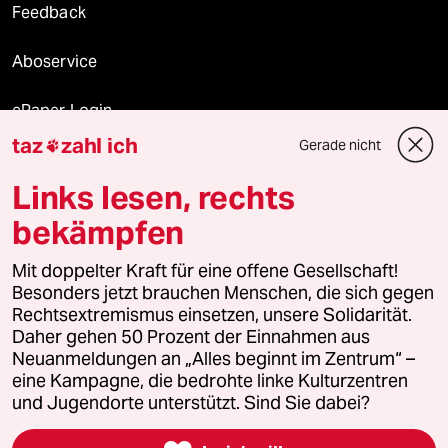
Feedback
Aboservice
ePaper Login
taz
zahl ich
Gerade nicht

Downloads für Abonnierende
Links lesen, rechts
bekämpfen
© 2026 taz Verlags und Vertriebs GmbH
Alle Rechte vorbehalten. Bei rechtlichen Fragen oder für Genehmigungen
Mit doppelter Kraft für eine offene Gesellschaft!
wenden Sie sich bitte an
lizenzen@taz.de
Besonders jetzt brauchen Menschen, die sich gegen
Rechtsextremismus einsetzen, unsere Solidarität.
Daher gehen 50 Prozent der Einnahmen aus
Feedback
Redaktionsstatut
Kommune-Richtlinien
KI-
Neuanmeldungen an „Alles beginnt im Zentrum“ –
eine Kampagne, die bedrohte linke Kulturzentren
Leitlinie
Informant
Datenschutz
Impressum
AGB
und Jugendorte unterstützt. Sind Sie dabei?
Seitenwende
Einwilligungen widerrufen (Ads)