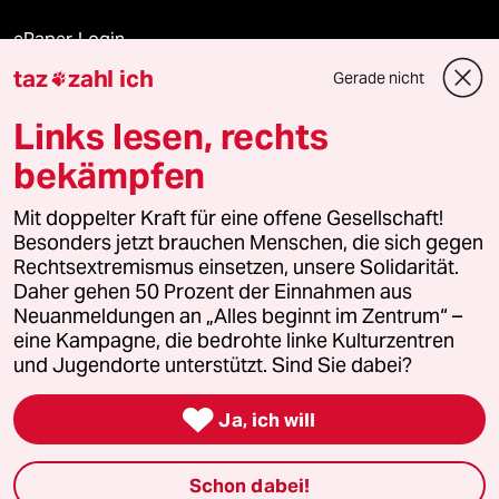
ePaper Login
taz
zahl ich
Gerade nicht

Downloads für Abonnierende
Links lesen, rechts
bekämpfen
© 2026 taz Verlags und Vertriebs GmbH
Mit doppelter Kraft für eine offene Gesellschaft!
Alle Rechte vorbehalten. Bei rechtlichen Fragen oder für Genehmigungen
wenden Sie sich bitte an
lizenzen@taz.de
Besonders jetzt brauchen Menschen, die sich gegen
Rechtsextremismus einsetzen, unsere Solidarität.
Daher gehen 50 Prozent der Einnahmen aus
Feedback
Redaktionsstatut
Kommune-Richtlinien
KI-
Neuanmeldungen an „Alles beginnt im Zentrum“ –
eine Kampagne, die bedrohte linke Kulturzentren
Leitlinie
Informant
Datenschutz
Impressum
AGB
und Jugendorte unterstützt. Sind Sie dabei?
Seitenwende
Einwilligungen widerrufen (Ads)

Ja, ich will
Schon dabei!