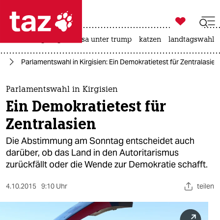

taz zahl ich
hitze
bergsteigen
usa unter trump
katzen
landtagswahl i

taz zahl ich
en
Parlamentswahl in Kirgisien: Ein Demokratietest für Zentralasien
taz zahl ich
themen
Parlamentswahl in Kirgisien
Ein Demokratietest für
politik
Zentralasien
öko
Die Abstimmung am Sonntag entscheidet auch
darüber, ob das Land in den Autoritarismus
gesellschaft
zurückfällt oder die Wende zur Demokratie schafft.
kultur
4.10.2015
9:10 Uhr
teilen
sport