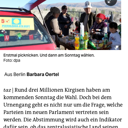
berlin
nord
wahrheit
verlag
verlag
Erstmal picknicken. Und dann am Sonntag wählen.
Foto: dpa
veranstaltungen
shop
Aus Berlin
Barbara Oertel
fragen & hilfe
taz
| Rund drei Millionen Kirgisen haben am
unterstützen
kommenden Sonntag die Wahl. Doch bei dem
Urnengang geht es nicht nur um die Frage, welche
abo
Parteien im neuen Parlament vertreten sein
genossenschaft
werden. Die Abstimmung wird auch ein Indikator
dafür sein, ob das zentralasiatische Land seinen,