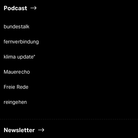
Podcast
bundestalk
fernverbindung
klima update°
Mauerecho
Freie Rede
reingehen
Newsletter