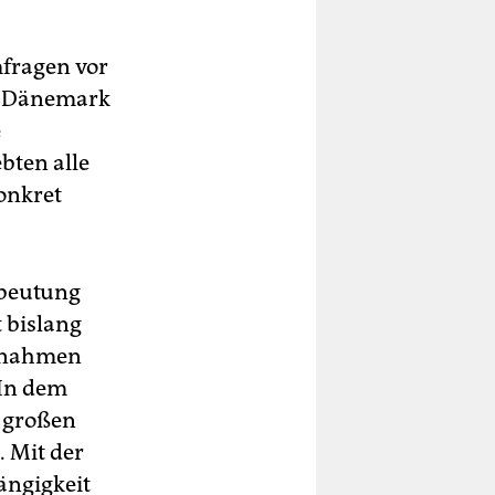
mfragen vor
zu Dänemark
e
bten alle
onkret
sbeutung
 bislang
innahmen
 In dem
m großen
. Mit der
ängigkeit