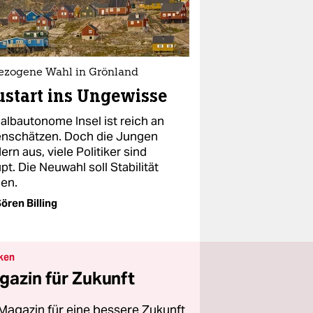
ezogene Wahl in Grönland
start ins Ungewisse
halbautonome Insel ist reich an
nschätzen. Doch die Jungen
rn aus, viele Politiker sind
pt. Die Neuwahl soll Stabilität
gen.
ören Billing
ken
gazin für Zukunft
Magazin für eine bessere Zukunft.