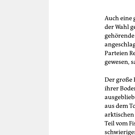
Auch eine 
der Wahl g
gehörende 
angeschlag
Parteien R
gewesen, s
Der große 
ihrer Bode
ausgeblieb
aus dem To
arktischen
Teil vom Fi
schwierige