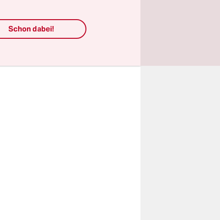
nd Linken
und die
Schon dabei!
 das