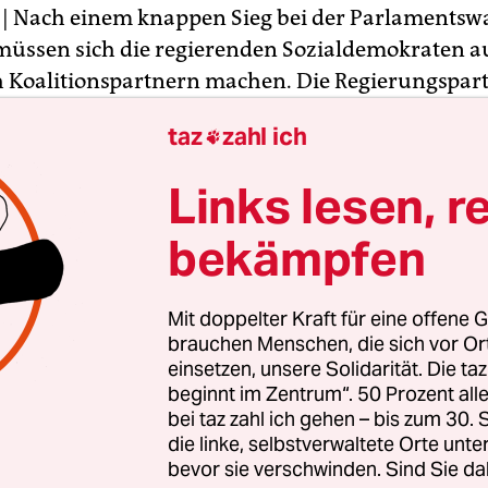
| Nach einem knappen Sieg bei der Parlamentswa
üssen sich die regierenden Sozialdemokraten au
 Koalitionspartnern machen. Die Regierungspart
nländische Politik seit Jahrzehnten dominiert, la
taz
zahl ich

lung am Samstag mit 34,3 Prozent der Stimmen 
ierten Partei IA mit 33,2 Prozent. Im grönländisc
Links lesen, r
bekommen beide Parteien jeweils 11 der 31 Manda
s zeigt, dass die Gesellschaft gespalten ist“, sagt
bekämpfen
itiker Aqqaluaq Egede dem grönländischen Run
Mit doppelter Kraft für eine offene G
ogene Neuwahl war nötig geworden, nachdem di
brauchen Menschen, die sich vor O
im Oktober über eine Spesenaffäre der Ministerp
einsetzen, unsere Solidarität. Die ta
beginnt im Zentrum“. 50 Prozent a
mond zerbrochen war. Obwohl die Sozialdemokr
bei taz zahl ich gehen – bis zum 30
n Chef Kim Kielsen im Vergleich zur Wahl 2013 d
die linke, selbstverwaltete Orte unte
nbüßten, können sie nun mit kleineren Parteien
bevor sie verschwinden. Sind Sie da