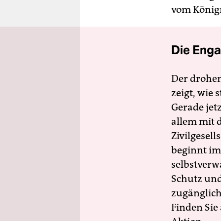
vom Königr
Die Enga
Der drohe
zeigt, wie
Gerade jet
allem mit d
Zivilgesell
beginnt im
selbstverw
Schutz und 
zugänglich
Finden Sie