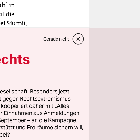
hl in
f die
ei Siumit,
g nach Ende
Gerade nicht
vor der
hen
echts
te. „Das
e der
dfunk.
esellschaft! Besonders jetzt
e
rt gegen Rechtsextremismus
räsidentin
z kooperiert daher mit „Alles
ller Einnahmen aus Anmeldungen
aten unter
. September – an die Kampagne,
eutlich
rstützt und Freiräume sichern will,
 über eine
bei?