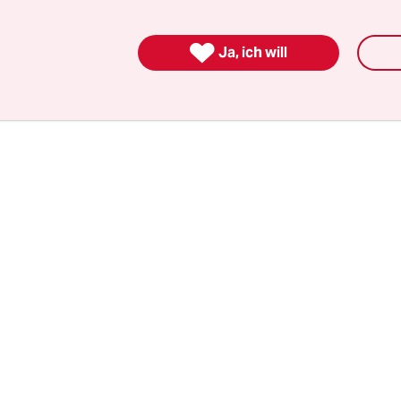
sbildung verhandeln. Neben Sozialdemokraten u
liberale Atassut, die sozialliberalen Demokraten 

Ja, ich will
 Naleraq, die den Fischfang liberalisieren will, in
ein.