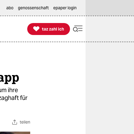
abo
genossenschaft
epaper login

taz zahl ich
taz zahl ich
napp
um ihre
zaghaft für
teilen