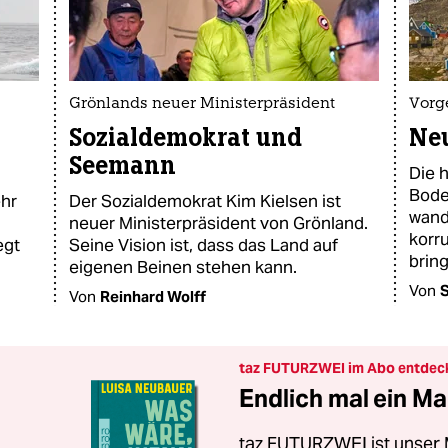
Grönlands neuer Ministerpräsident
Vorg
Sozialdemokrat und
Neu
Seemann
Die 
Bode
ehr
Der Sozialdemokrat Kim Kielsen ist
wande
d
neuer Ministerpräsident von Grönland.
korru
egt
Seine Vision ist, dass das Land auf
brin
eigenen Beinen stehen kann.
Von
S
Von
Reinhard Wolff
taz FUTURZWEI im Abo entdec
Endlich mal ein Ma
taz FUTURZWEI ist unser 