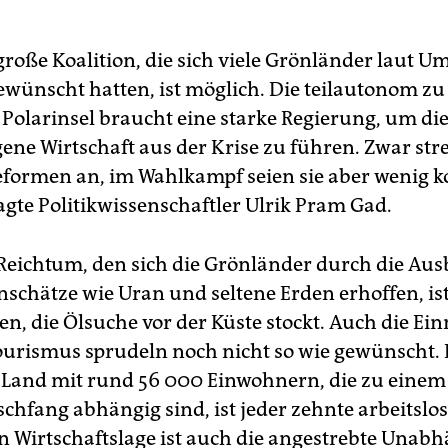
große Koalition, die sich viele Grönländer laut U
ewünscht hatten, ist möglich. Die teilautonom 
Polarinsel braucht eine starke Regierung, um di
ene Wirtschaft aus der Krise zu führen. Zwar stre
eformen an, im Wahlkampf seien sie aber wenig k
agte Politikwissenschaftler Ulrik Pram Gad.
Reichtum, den sich die Grönländer durch die Au
nschätze wie Uran und seltene Erden erhoffen, ist
en, die Ölsuche vor der Küste stockt. Auch die E
urismus sprudeln noch nicht so wie gewünscht.
 Land mit rund 56 000 Einwohnern, die zu eine
schfang abhängig sind, ist jeder zehnte arbeitslos
n Wirtschaftslage ist auch die angestrebte Unabh