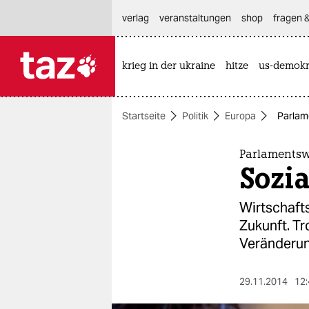
hautnavigation anspringen
hauptinhalt anspringen
footer anspringen
verlag
veranstaltungen
shop
fragen &
krieg in der ukraine
hitze
us-demokr

taz zahl ich
taz zahl ich
Startseite
Politik
Europa
Parlam
themen
politik
Parlamentsw
Sozi
öko
Wirtschafts
gesellschaft
Zukunft. Tr
Veränderu
kultur
sport
29.11.2014
12: