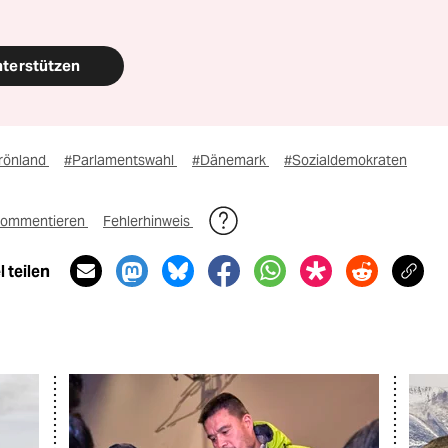
nterstützen
rönland
#Parlamentswahl
#Dänemark
#Sozialdemokraten
ommentieren
Fehlerhinweis
 teilen