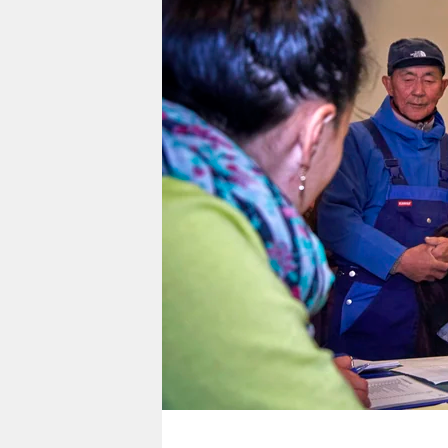
berlin
nord
wahrheit
verlag
verlag
veranstaltungen
shop
fragen & hilfe
unterstützen
abo
genossenschaft