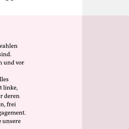
wahlen
sind.
h und vor
lles
 linke,
ür deren
n, frei
ngagement.
e unsere