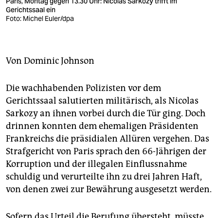
berlin
Paris, Montag gegen 13.30 Uhr: Nicolas Sarkozy trifft im
Gerichtssaal ein
Foto: Michel Euler/dpa
nord
wahrheit
Von
Dominic Johnson
verlag
verlag
Die wachhabenden Polizisten vor dem
Gerichtssaal salutierten militärisch, als Nicolas
veranstaltungen
Sarkozy an ihnen vorbei durch die Tür ging. Doch
shop
drinnen konnten dem ehemaligen Präsidenten
Frankreichs die präsidialen Allüren vergehen. Das
fragen & hilfe
Strafgericht von Paris sprach den 66-Jährigen der
unterstützen
Korruption und der illegalen Einflussnahme
schuldig und verurteilte ihn zu drei Jahren Haft,
abo
von denen zwei zur Bewährung ausgesetzt werden.
genossenschaft
Sofern das Urteil die ­Berufung übersteht, müsste