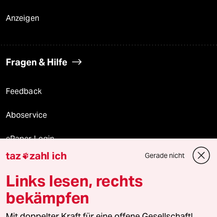
Anzeigen
Fragen & Hilfe
Feedback
Aboservice
ePaper Login
taz
zahl ich
Gerade nicht

Downloads für Abonnierende
Links lesen, rechts
bekämpfen
© 2026 taz Verlags und Vertriebs GmbH
Mit doppelter Kraft für eine offene Gesellschaft!
Alle Rechte vorbehalten. Bei rechtlichen Fragen oder für Genehmigungen