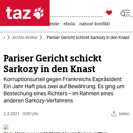

taz zahl ich
ceuta
rente
waldbrände
ebola
nahost-konflikt

taz zahl ich
ite
Archiv-Artikel
Pariser Gericht schickt Sarkozy in den Knast
taz zahl ich
themen
Pariser Gericht schickt
Sarkozy in den Knast
politik
Korruptionsurteil gegen Frankreichs Expräsident:
öko
Ein Jahr Haft plus zwei auf Bewährung. Es ging um
Bestechung eines Richters – im Rahmen eines
gesellschaft
anderen Sarkozy-Verfahrens
kultur
2.3.2021
0:00 Uhr
teilen
sport