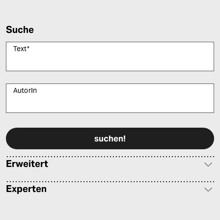
Suche
Text
*
AutorIn
Bitte füllen Sie alle Pflichtfelder (*) aus, um fortfahren zu können.
Erweitert
Experten