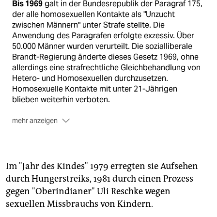
Bis 1969
galt in der Bundesrepublik der Paragraf 175,
der alle homosexuellen Kontakte als "Unzucht
zwischen Männern" unter Strafe stellte. Die
Anwendung des Paragrafen erfolgte exzessiv. Über
50.000 Männer wurden verurteilt. Die sozialliberale
Brandt-Regierung änderte dieses Gesetz 1969, ohne
allerdings eine strafrechtliche Gleichbehandlung von
Hetero- und Homosexuellen durchzusetzen.
Homosexuelle Kontakte mit unter 21-Jährigen
blieben weiterhin verboten.
mehr anzeigen
1973
wurde das Schutzalter auf 18 Jahre gesenkt.
Allerdings galt weiterhin eine strafrechtliche
Sondersituation für Homosexuelle, weil das
Schutzalter bei homosexuellen Kontakten höher
Im "Jahr des Kindes" 1979 erregten sie Aufsehen
angesetzt war als das generelle für heterosexuelle.
durch Hungerstreiks, 1981 durch einen Prozess
Die Schwulenbewegung sah darin eine
gegen "Oberindianer" Uli Reschke wegen
Diskriminierung.
sexuellen Missbrauchs von Kindern.
Seit 1994
gibt es eine einheitliche Regelung, weil