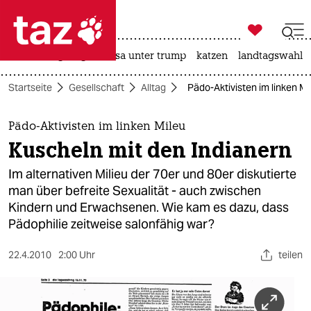

taz zahl ich
hitze
bergsteigen
usa unter trump
katzen
landtagswahl i

taz zahl ich
Startseite
Gesellschaft
Alltag
Pädo-Aktivisten im linken Mi
taz zahl ich
themen
Pädo-Aktivisten im linken Mileu
Kuscheln mit den Indianern
politik
Im alternativen Milieu der 70er und 80er diskutierte
öko
man über befreite Sexualität - auch zwischen
Kindern und Erwachsenen. Wie kam es dazu, dass
gesellschaft
Pädophilie zeitweise salonfähig war?
kultur
22.4.2010
2:00 Uhr
teilen
sport