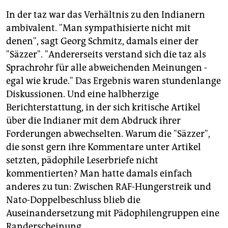
infolge der Wiedervereinigung diese Gesetze
In der taz war das Verhältnis zu den Indianern
novelliert wurden. Derzeit gilt, dass alle sexuellen
ambivalent. "Man sympathisierte nicht mit
Handlungen mit unter 14-Jährigen als sexueller
denen", sagt Georg Schmitz, damals einer der
Missbrauch bestraft werden. 2003 wurden 2.800
Personen deswegen verurteilt.
(sr)
"Säzzer". "Andererseits verstand sich die taz als
Sprachrohr für alle abweichenden Meinungen -
***********************
egal wie krude." Das Ergebnis waren stundenlange
DIGITAZ-ABO
Diskussionen. Und eine halbherzige
Berichterstattung, in der sich kritische Artikel
Abonnieren Sie die Digitaz
und lesen Sie abends
schon die komplette taz von morgen. Direkt auf Ihrem
über die Indianer mit dem Abdruck ihrer
Computer. Einen Monat lang. Für nur 10 Euro.
Forderungen abwechselten. Warum die "Säzzer",
die sonst gern ihre Kommentare unter Artikel
setzten, pädophile Leserbriefe nicht
kommentierten? Man hatte damals einfach
anderes zu tun: Zwischen RAF-Hungerstreik und
Nato-Doppelbeschluss blieb die
Auseinandersetzung mit Pädophilengruppen eine
Randerscheinung.