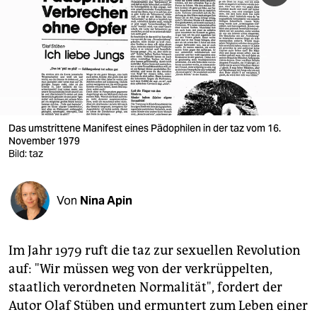
berlin
nord
wahrheit
verlag
verlag
Das umstrittene Manifest eines Pädophilen in der taz vom 16.
November 1979
veranstaltungen
Bild: taz
shop
Von
Nina Apin
fragen & hilfe
unterstützen
Im Jahr 1979 ruft die taz zur sexuellen Revolution
abo
auf: "Wir müssen weg von der verkrüppelten,
staatlich verordneten Normalität", fordert der
genossenschaft
Autor Olaf Stüben und ermuntert zum Leben einer