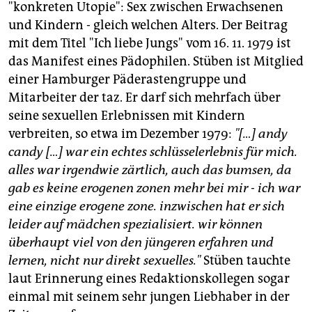
epaper login
"konkreten Utopie": Sex zwischen Erwachsenen
und Kindern - gleich welchen Alters. Der Beitrag
mit dem Titel "Ich liebe Jungs" vom 16. 11. 1979 ist
das Manifest eines Pädophilen. Stüben ist Mitglied
einer Hamburger Päderastengruppe und
Mitarbeiter der taz. Er darf sich mehrfach über
seine sexuellen Erlebnissen mit Kindern
verbreiten, so etwa im Dezember 1979:
"[…] andy
candy […] war ein echtes schlüsselerlebnis für mich.
alles war irgendwie zärtlich, auch das bumsen, da
gab es keine erogenen zonen mehr bei mir - ich war
eine einzige erogene zone. inzwischen hat er sich
leider auf mädchen spezialisiert. wir können
überhaupt viel von den jüngeren erfahren und
lernen, nicht nur direkt sexuelles."
Stüben tauchte
laut Erinnerung eines Redaktionskollegen sogar
einmal mit seinem sehr jungen Liebhaber in der