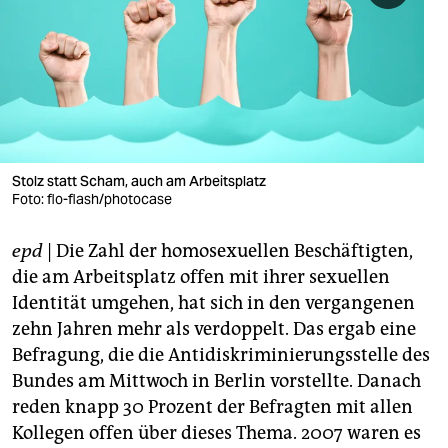
berlin
nord
wahrheit
verlag
verlag
Stolz statt Scham, auch am Arbeitsplatz
Foto: flo-flash/photocase
veranstaltungen
epd
| Die Zahl der homosexuellen Beschäftigten,
shop
die am Arbeitsplatz offen mit ihrer sexuellen
fragen & hilfe
Identität umgehen, hat sich in den vergangenen
zehn Jahren mehr als verdoppelt. Das ergab eine
unterstützen
Befragung, die die Antidiskriminierungsstelle des
abo
Bundes am Mittwoch in Berlin vorstellte. Danach
reden knapp 30 Prozent der Befragten mit allen
genossenschaft
Kollegen offen über dieses Thema. 2007 waren es