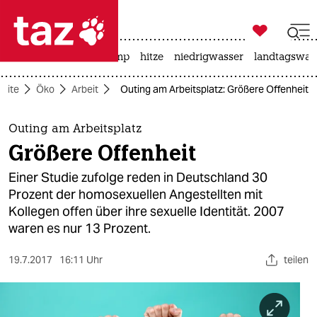

taz zahl ich
katzen
usa unter trump
hitze
niedrigwasser
landtagswahl

taz zahl ich
seite
Öko
Arbeit
Outing am Arbeitsplatz: Größere Offenheit
taz zahl ich
themen
Outing am Arbeitsplatz
Größere Offenheit
politik
Einer Studie zufolge reden in Deutschland 30
öko
Prozent der homosexuellen Angestellten mit
Kollegen offen über ihre sexuelle Identität. 2007
gesellschaft
waren es nur 13 Prozent.
kultur
19.7.2017
16:11 Uhr
teilen
sport