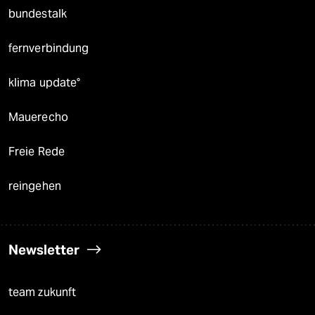
bundestalk
fernverbindung
klima update°
Mauerecho
Freie Rede
reingehen
Newsletter
team zukunft