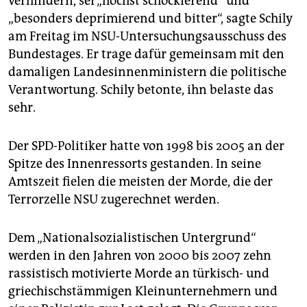
verhindern, sei „höchst schockierend“ und
epaper login
„besonders deprimierend und bitter“, sagte Schily
am Freitag im NSU-Untersuchungsausschuss des
Bundestages. Er trage dafür gemeinsam mit den
damaligen Landesinnenministern die politische
Verantwortung. Schily betonte, ihn belaste das
sehr.
Der SPD-Politiker hatte von 1998 bis 2005 an der
Spitze des Innenressorts gestanden. In seine
Amtszeit fielen die meisten der Morde, die der
Terrorzelle NSU zugerechnet werden.
Dem „Nationalsozialistischen Untergrund“
werden in den Jahren von 2000 bis 2007 zehn
rassistisch motivierte Morde an türkisch- und
griechischstämmigen Kleinunternehmern und