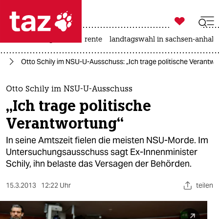

taz zahl ich
hitze
niedrigwasser
rente
landtagswahl in sachsen-anhalt

taz zahl ich
U)
Otto Schily im NSU-U-Ausschuss: „Ich trage politische Verantwo
taz zahl ich
themen
Otto Schily im NSU-U-Ausschuss
„Ich trage politische
politik
Verantwortung“
öko
In seine Amtszeit fielen die meisten NSU-Morde. Im
Untersuchungsausschuss sagt Ex-Innenminister
gesellschaft
Schily, ihn belaste das Versagen der Behörden.
kultur
15.3.2013
12:22 Uhr
teilen
sport