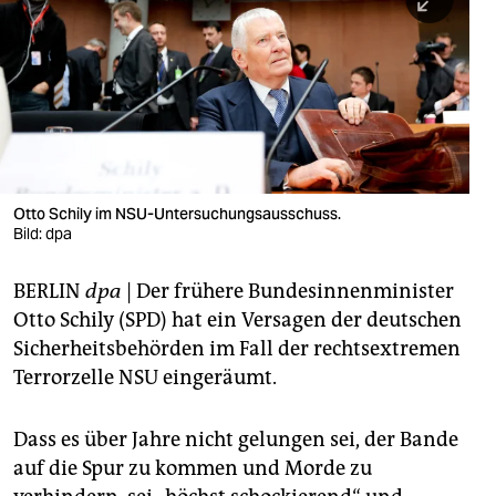
berlin
nord
wahrheit
verlag
verlag
Otto Schily im NSU-Untersuchungsausschuss.
Bild: dpa
veranstaltungen
shop
BERLIN
dpa
| Der frühere Bundesinnenminister
Otto Schily (SPD) hat ein Versagen der deutschen
fragen & hilfe
Sicherheitsbehörden im Fall der rechtsextremen
unterstützen
Terrorzelle NSU eingeräumt.
abo
Dass es über Jahre nicht gelungen sei, der Bande
genossenschaft
auf die Spur zu kommen und Morde zu