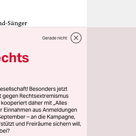
end-Sänger
ung der EP
Gerade nicht
er taz,
sich im
echts
usnimmt,
ten die EP
esellschaft! Besonders jetzt
fasst als
rt gegen Rechtsextremismus
z kooperiert daher mit „Alles
ller Einnahmen aus Anmeldungen
. September – an die Kampagne,
amals etwas
rstützt und Freiräume sichern will,
t hat,
bei?