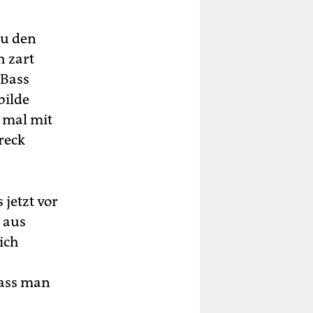
zu den
h zart
 Bass
bilde
 mal mit
reck
 jetzt vor
s aus
ich
dass man