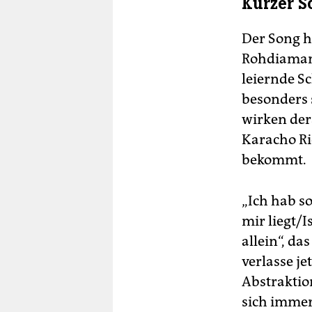
Kurzer S
Der Song h
Rohdiamante
leiernde S
besonders 
wirken der
Karacho Ri
bekommt.
„Ich hab so
mir liegt/I
allein“, da
verlasse je
Abstraktio
sich immer 