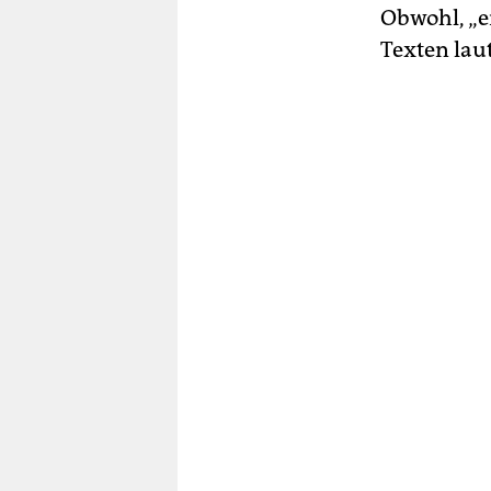
Obwohl, „er
Texten lau