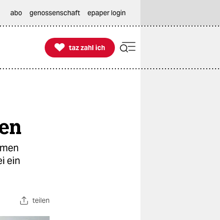
abo
genossenschaft
epaper login

taz zahl ich
taz zahl ich
hen
amen
i ein
teilen