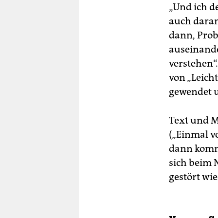
„Und ich d
auch daran
dann, Prob
auseinande
verstehen“
von „Leich
gewendet u
Text und M
(„Einmal v
dann kommt
sich beim 
gestört wi