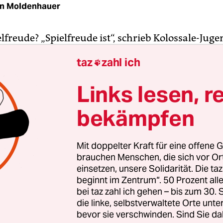
n Moldenhauer
elfreude? „Spielfreude ist“, schrieb Kolossale-Jug
st Kris­tof Schreuf­ 1996 zur ersten­ Veröffentlich
taz
zahl ich

eile“ von Ostzonensuppenwürfelmachenkrebs in d
sich seiner Sache so sicher sein kann, dass man 
Links lesen, r
nt oder beim musikalischen Albern etwas hera
bekämpfen
tellen, dass aus dem Albern beim Spielen etwas
­schönes entsteht“.
Zwei Jahre später legten
ppenwürfelmachenkrebs nach und veröffentlich
Mit doppelter Kraft für eine offene G
ock“. Beide erschienen ebenfalls 1998 zusammenge
brauchen Menschen, die sich vor O
einsetzen, unsere Solidarität. Die ta
beginnt im Zentrum“. 50 Prozent a
bei taz zahl ich gehen – bis zum 30
Tapete ist seit Längerem dabei, Musik, die man d
die linke, selbstverwaltete Orte unte
r dem Namen Hamburger Schule zusammengefass
bevor sie verschwinden. Sind Sie da