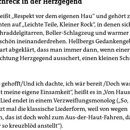
chreck in der Herzgegend
eißt „Respekt vor dem eigenen Hau“ und gehört 
n auf „Leichte Teile, Kleiner Rock“, in denen sic
chraddel­gitarren, Boller-Schlagzeug und warmer
schön ineinanderdrehen. Hellbergs Gedankenge
art abgeklärt, dass man immer dann, wenn einer
chtung Herzgegend ausschert, einen kleinen Sch
 gehofft/Und ich dachte, ich wär bereit /Doch was
st meine eigene Einsamkeit“, heißt es in „Von Hau
s Lied endet in einem Verzweiflungsmonolog („So, 
tzt mal die klassische Liederform, weil von wegen
n, das ist doch wohl zum Aus-der-Haut-Fahren, 
so kreuzblöd anstellt“).