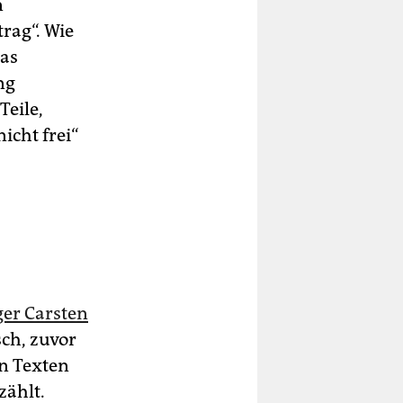
n
rag“. Wie
das
ng
Teile,
icht frei“
ger Carsten
ch, zuvor
en Texten
zählt.