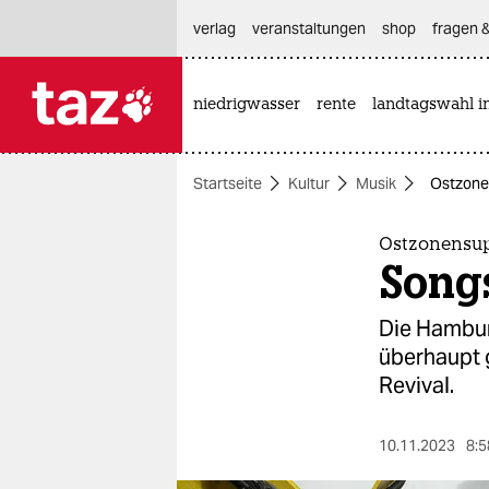
hautnavigation anspringen
hauptinhalt anspringen
footer anspringen
verlag
veranstaltungen
shop
fragen &
niedrigwasser
rente
landtagswahl i

taz zahl ich
taz zahl ich
Startseite
Kultur
Musik
Ostzone
themen
politik
Ostzonensu
Song
öko
Die Hambur
gesellschaft
überhaupt g
Revival.
kultur
sport
10.11.2023
8:5