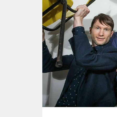
berlin
nord
wahrheit
verlag
verlag
veranstaltungen
shop
fragen & hilfe
unterstützen
abo
genossenschaft