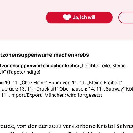
röffentlichen und damit auszugraben, aber auch
ieren. „Leichte Teile, Kleiner Rock“ ist jetzt erstma

Ja, ich will
, Ostzonensuppenwürfelmachenkrebs gehen dami
 die fast 30 Jahre alten Songs.
tzonensuppenwürfelmachenkrebs
tzonensuppenwürfelmachenkrebs:
„Leichte Teile, Kleiner
k“ (Tapete/Indigo)
e:
10. 11. „Chez Heinz“ Hannover; 11. 11. „Kleine Freiheit“
abrück; 13. 11. „Druckluft“ Oberhausen; 14. 11. „Subway“ Köl
 11. „Import/Export“ München; wird fortgesetzt
reude, von der der 2022 verstorbene Kristof ­Schre