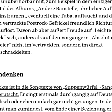
 unüberhörbar mit, zum Beispiel in dem einzige
al des Albums, „Andere Baustelle, ähnlicher Auft
sinstrument, eventuell eine Tuba, auftaucht und 
 vertrackte Postrock-Gefrickel freundlich Richtu
uflöst. Davon ab aber äußert Freude auf „Leichte 
k“ sich, anders als auf den Vorgängern „Absolut n
eier“ nicht im Vertrackten, sondern im direkt
schraddelten.
chdenken
ckte ist in die Songtexte von „Suppenwürfel“-Sän
erutscht.
Er singt erstmals durchgängig auf Deuts
isch oder eben einfach gar nicht gesungen. In d
hnt man zumindest, vom Ende einer Beziehung er