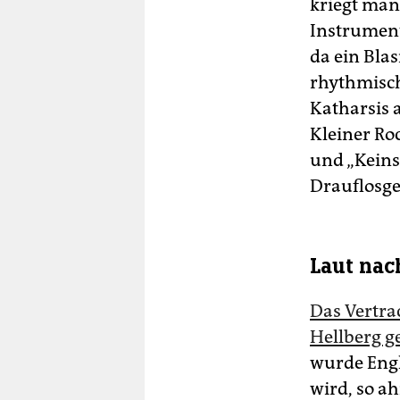
kriegt man
Instrument
da ein Bla
rhythmisch
Katharsis a
Kleiner Roc
und „Keins
Drauflosge
Laut na
Das Vertra
Hellberg g
wurde Engl
wird, so a