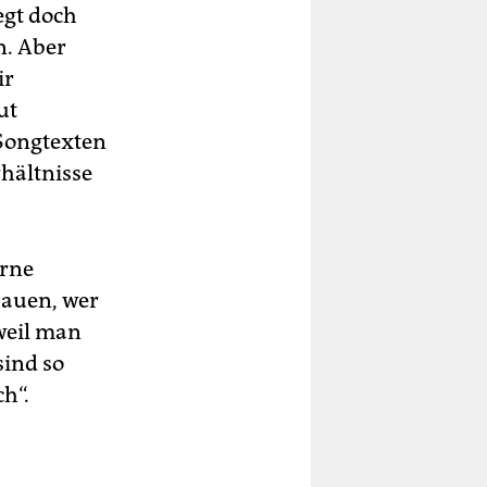
egt doch
n. Aber
ir
ut
 Songtexten
rhältnisse
orne
hauen, wer
weil man
sind so
h“.