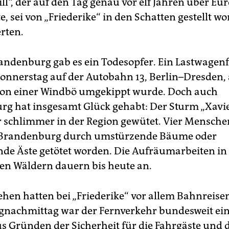
ill“, der auf den Tag genau vor elf Jahren über Eu
, sei von „Friederike“ in den Schatten gestellt wo
rten.
andenburg gab es ein Todesopfer. Ein Lastwagen
onnerstag auf der Autobahn 13, Berlin–Dresden, a
von einer Windbö umgekippt wurde. Doch auch
g hat insgesamt Glück gehabt: Der Sturm „Xavie
 schlimmer in der Region gewütet. Vier Mensch
 Brandenburg durch umstürzende Bäume oder
nde Äste getötet worden. Die Auf­räum­arbeiten in
n Wäldern dauern bis heute an.
hen hatten bei „Friederike“ vor allem Bahnreis
nachmittag war der Fernverkehr bundesweit eing
s Gründen der Sicherheit für die Fahrgäste und 