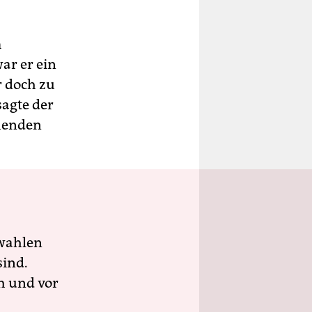
m
ar er ein
r doch zu
sagte der
ehenden
wahlen
sind.
h und vor