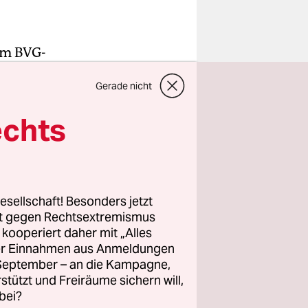
 im BVG-
Gerade nicht
rmtief
 Glück
echts
 hatten“,
Man widme
esellschaft! Besonders jetzt
 hätten
rt gegen Rechtsextremismus
kturm
z kooperiert daher mit „Alles
ller Einnahmen aus Anmeldungen
en
. September – an die Kampagne,
tigt war.
rstützt und Freiräume sichern will,
bei?