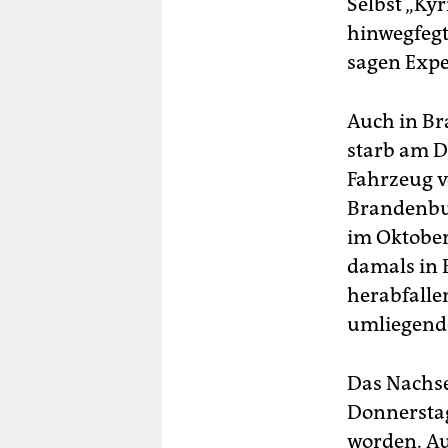
Selbst „Kyr
hinwegfegte
sagen Expe
Auch in Br
starb am D
Fahrzeug 
Brandenbur
im Oktober
damals in
herabfalle
umliegende
Das Nachse
Donnerstag
worden. Au