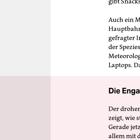
gibt Snack
Auch ein M
Hauptbahnh
gefragter 
der Spezies
Meteorolog
Laptops. D
Die Enga
Der drohe
zeigt, wie
Gerade jet
allem mit d