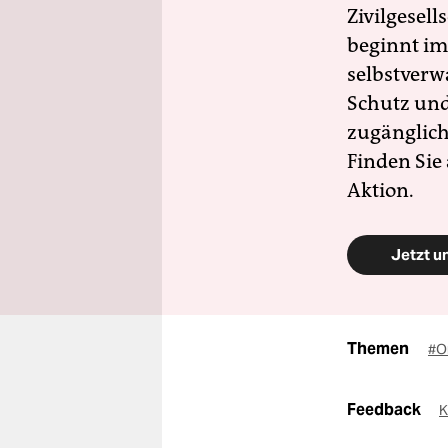
Zivilgesell
beginnt im
selbstverw
Schutz und 
zugänglich
Finden Sie
Aktion.
Jetzt u
Themen
#O
Feedback
K