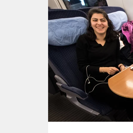
berlin
nord
wahrheit
verlag
verlag
veranstaltungen
shop
fragen & hilfe
unterstützen
abo
genossenschaft