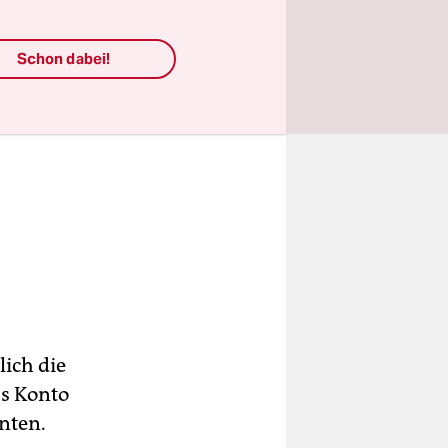
Schon dabei!
ich die
as Konto
nten.