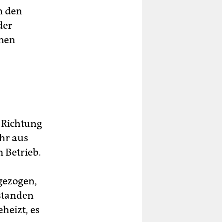
n den
der
mmen
 Richtung
hr aus
 Betrieb.
gezogen,
 standen
heizt, es