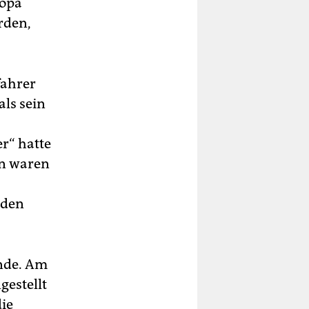
ropa
rden,
fahrer
ls sein
r“ hatte
en waren
 den
ende. Am
estellt
die