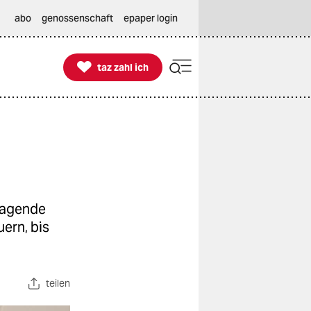
abo
genossenschaft
epaper login

taz zahl ich
taz zahl ich
tragende
ern, bis
teilen