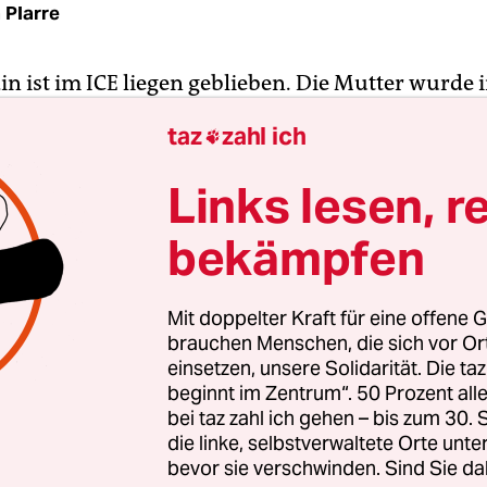
 Plarre
in ist im ICE liegen geblieben. Die Mutter wurde
er durchgeschüttelt. Der Sohn hat gar nichts
taz
zahl ich

n. Mit bis zu 203 Stundenkilometern tobte Stu
e“ am Donnerstag durch Deutschland, Berlin hat
Links lesen, r
bekämpfen
ht so schlimm, wie wie wir uns darauf vorbereitet
wehrsprecher Anyetei Adjei am Freitag zur taz. 
Mit doppelter Kraft für eine offene G
 wieder dem Tagesgeschäft: Greenpeace-Aktivsten
brauchen Menschen, die sich vor O
kt der Grünen Woche am Messegelände den Fun
einsetzen, unsere Solidarität. Die ta
beginnt im Zentrum“. 50 Prozent a
asst die Sau raus“, lautet der Slogan auf dem gelb
bei taz zahl ich gehen – bis zum 30
t, das weithin sichtbar an den Stahlträgern befes
die linke, selbstverwaltete Orte unte
bevor sie verschwinden. Sind Sie da