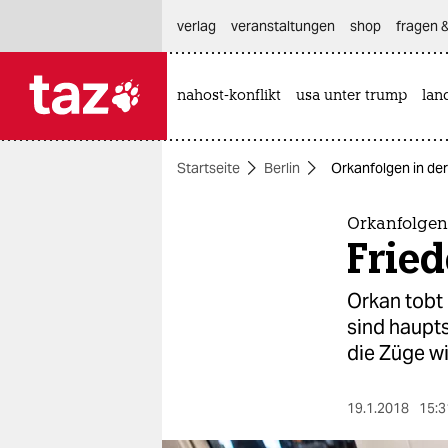
hautnavigation anspringen
hauptinhalt anspringen
footer anspringen
verlag
veranstaltungen
shop
fragen &
nahost-konflikt
usa unter trump
lan

taz zahl ich
taz zahl ich
Startseite
Berlin
Orkanfolgen in der
themen
politik
Orkanfolgen
Fried
öko
Orkan tobt 
gesellschaft
sind haupts
die Züge w
kultur
sport
19.1.2018
15:3