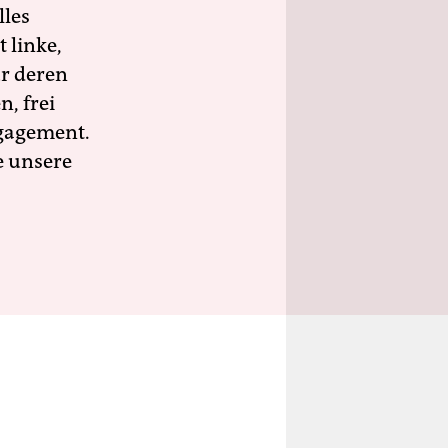
lles
 linke,
ür deren
n, frei
ngagement.
e unsere