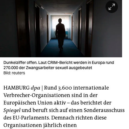
berlin
nord
wahrheit
verlag
verlag
veranstaltungen
Dunkelziffer offen. Laut CRIM-Bericht werden in Europa rund
270.000 der Zwangsarbeiter sexuell ausgebeutet
shop
Bild: reuters
fragen & hilfe
HAMBURG
dpa
| Rund 3.600 internationale
Verbrecher-Organisationen sind in der
unterstützen
Europäischen Union aktiv – das berichtet der
abo
Spiegel
und beruft sich auf einen Sonderausschuss
des EU-Parlaments. Demnach richten diese
genossenschaft
Organisationen jährlich einen