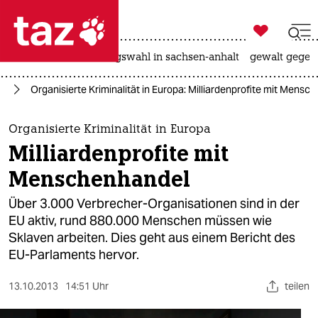

taz zahl ich
hitze
surfen
landtagswahl in sachsen-anhalt
gewalt gegen

taz zahl ich
pa
Organisierte Kriminalität in Europa: Milliardenprofite mit Mensc
taz zahl ich
themen
Organisierte Kriminalität in Europa
Milliardenprofite mit
politik
Menschenhandel
öko
Über 3.000 Verbrecher-Organisationen sind in der
EU aktiv, rund 880.000 Menschen müssen wie
gesellschaft
Sklaven arbeiten. Dies geht aus einem Bericht des
EU-Parlaments hervor.
kultur
sport
13.10.2013
14:51 Uhr
teilen