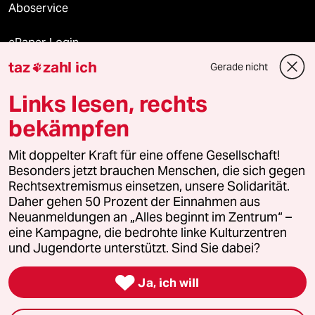
Aboservice
ePaper Login
taz
zahl ich
Gerade nicht

Downloads für Abonnierende
Links lesen, rechts
bekämpfen
© 2026 taz Verlags und Vertriebs GmbH
Mit doppelter Kraft für eine offene Gesellschaft!
Alle Rechte vorbehalten. Bei rechtlichen Fragen oder für Genehmigungen
wenden Sie sich bitte an
lizenzen@taz.de
Besonders jetzt brauchen Menschen, die sich gegen
Rechtsextremismus einsetzen, unsere Solidarität.
Daher gehen 50 Prozent der Einnahmen aus
Feedback
Redaktionsstatut
Kommune-Richtlinien
KI-
Neuanmeldungen an „Alles beginnt im Zentrum“ –
eine Kampagne, die bedrohte linke Kulturzentren
Leitlinie
Informant
Datenschutz
Impressum
AGB
und Jugendorte unterstützt. Sind Sie dabei?
Seitenwende
Einwilligungen widerrufen (Ads)

Ja, ich will