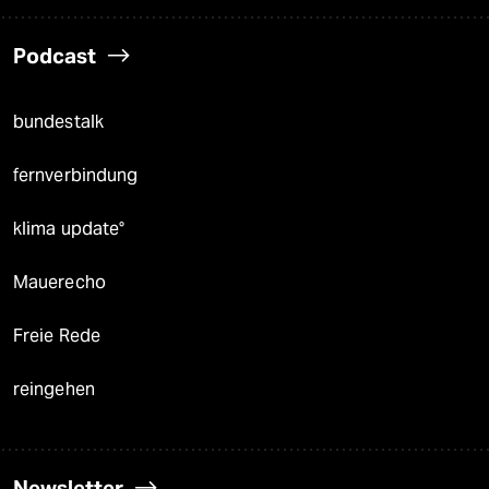
Podcast
bundestalk
fernverbindung
klima update°
Mauerecho
Freie Rede
reingehen
Newsletter