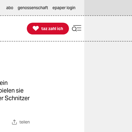
abo
genossenschaft
epaper login

taz zahl ich
taz zahl ich
ein
ielen sie
er Schnitzer
teilen