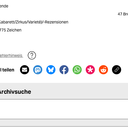
ende
47 B
 Kabarett/Zirkus/Varieté)/-Rezensionen
2775 Zeichen
ehlerhinweis
 teilen
Archivsuche