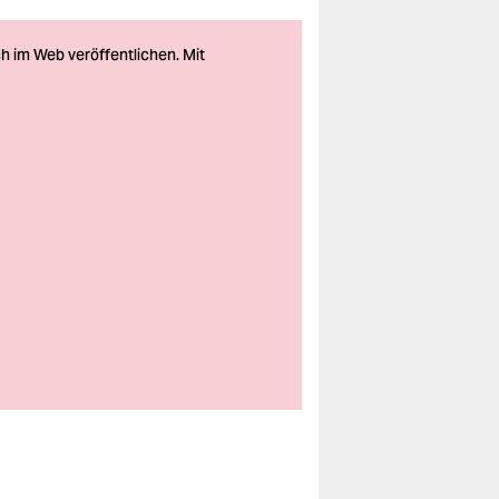
Kommen gleich
runter zum Essen:
Graf Dracula und
Puppenspieler Leo
Mosler
Foto: Giulia
Knorr/Mensch Puppe