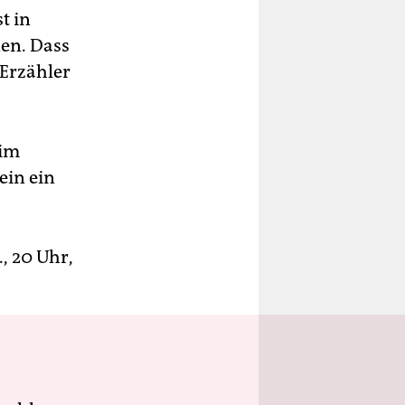
t in
nen. Dass
Erzähler
 im
ein ein
., 20 Uhr,