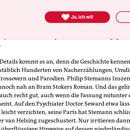
s mehr bei den Bösen. Ob er sich nun mit der
ppe auf dem Arm inbrünstig schmatzend auf die

Ja, ich will
t, oder in aristokratisch-arrogantem Ton von den
ten Aktionen der menschlichen Figuren berichtet
t Zynismus, dem vampirischen Grafen hingegen l
.
 Details kommt es an, denn die Geschichte kennen 
stäblich Hunderten von Nacherzählungen, Umdi
 Crossovern und Parodien. Philip Stemanns Insze
nnoch nah an Bram Stokers Roman. Und das geli
auch recht gut, auch wenn die Fassung mitunter 
heint. Auf den Psychiater Doctor Seward etwa läss
 leicht verzichten, seine Parts hat Stemann schl
r van Helsing zugeschustert. Nur irritieren dann
überflüssigen Hinweise auf dessen niederländis