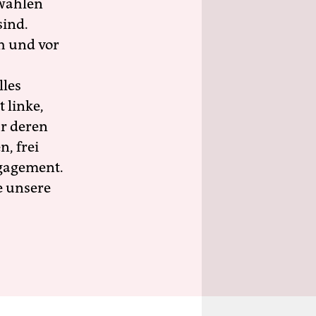
wahlen
sind.
h und vor
lles
 linke,
ür deren
n, frei
ngagement.
e unsere