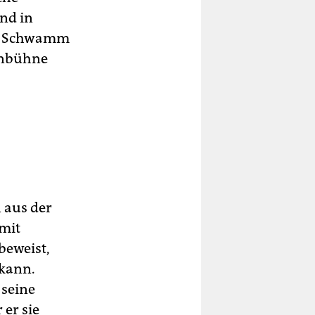
nd in
er Schwamm
enbühne
 aus der
mit
beweist,
 kann.
 seine
 er sie