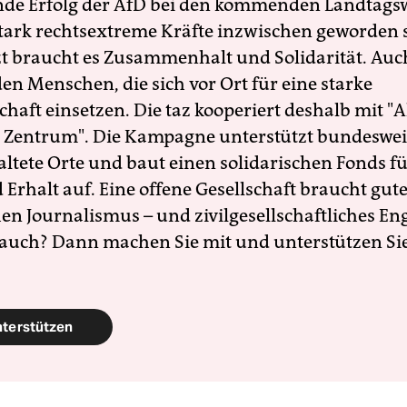
nde Erfolg der AfD bei den kommenden Landtags
 stark rechtsextreme Kräfte inzwischen geworden 
zt braucht es Zusammenhalt und Solidarität. Auc
en Menschen, die sich vor Ort für eine starke
schaft einsetzen. Die taz kooperiert deshalb mit "A
 Zentrum". Die Kampagne unterstützt bundesweit
altete Orte und baut einen solidarischen Fonds f
Erhalt auf. Eine offene Gesellschaft braucht gute
en Journalismus – und zivilgesellschaftliches E
 auch? Dann machen Sie mit und unterstützen Si
nterstützen