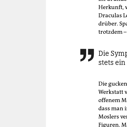
Herkunft, 
Draculas 
drüber. S
trotzdem –
Die Symp

stets ei
Die gucken
Werkstatt 
offenem Mu
dass man i
Moslers ver
Figuren. M