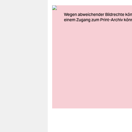
berlin
nord
wahrheit
verlag
verlag
veranstaltungen
shop
fragen & hilfe
unterstützen
abo
genossenschaft