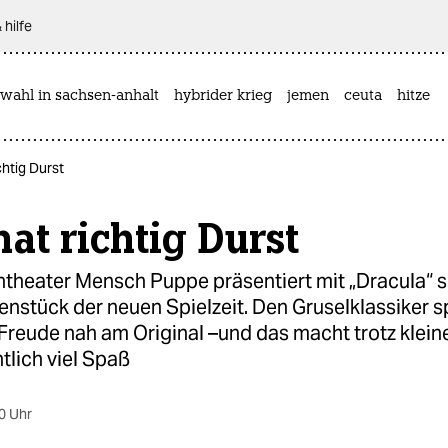
 hilfe
wahl in sachsen-anhalt
hybrider krieg
jemen
ceuta
hitze
chtig Durst
at richtig Durst
ntheater Mensch Puppe präsentiert mit „Dracula“ s
stück der neuen Spielzeit. Den Gruselklassiker sp
Freude nah am Original –und das macht trotz klein
tlich viel Spaß
0 Uhr