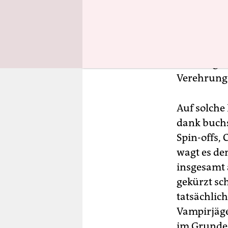
immer etwa
Draculapu
Mina stürz
verzweifel
Helden gil
Verehrung
Auf solche
dank buch
Spin-offs,
wagt es de
insgesamt 
gekürzt sc
tatsächlich
Vampirjäge
im Grunde 