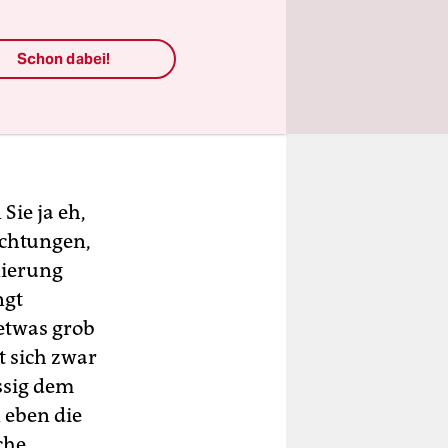
 arme
Schon dabei!
: Den
ustvolle
Sie ja eh,
chtungen,
nierung
ngt
etwas grob
t sich zwar
üssig dem
 eben die
che