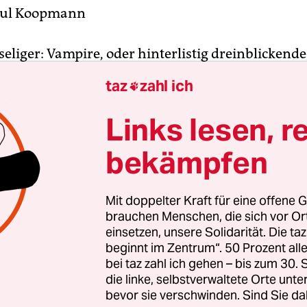
aul Koopmann
seliger: Vampire, oder hinterlistig dreinblickend
chen Kleidern? Ist doch wurscht, könnte man mei
taz
zahl ich

ntheater Mensch Puppe in seinem „Dracula“ ja n
leich auf die Bühne bringt. Diese Rechnung wäre
Links lesen, r
gemacht. Als alleiniger (menschlicher) Darsteller
bekämpfen
h das Kunststück, dieser Verbindung von untote
 und untotem Blutsauger noch ein paar Gruselpo
ntlocken. Oder anders: Die Kombination gruselt m
Mit doppelter Kraft für eine offene G
r Teile.
brauchen Menschen, die sich vor O
einsetzen, unsere Solidarität. Die ta
beginnt im Zentrum“. 50 Prozent a
so ist, hat dann aber weniger mit diesem schiefe
bei taz zahl ich gehen – bis zum 30
zu tun als mit Moslers solidem Schauspielhandw
die linke, selbstverwaltete Orte unte
k. Als Erzähler und Spieler liegt seine Sympathie
bevor sie verschwinden. Sind Sie da