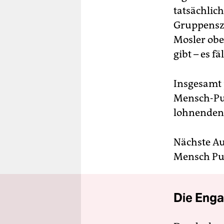
tatsächlic
Gruppensze
Mosler obe
gibt – es f
Insgesamt 
Mensch-Pup
lohnenden 
Nächste Auf
Mensch P
Die Enga