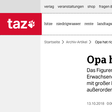
hautnavigation anspringen
hauptinhalt anspringen
footer anspringen
verlag
veranstaltungen
shop
fragen &
hitze
niedrigwasser
rente
landtags

taz zahl ich
taz zahl ich
Startseite
Archiv-Artikel
Opa hat ri
themen
Opa h
politik
öko
Das Figure
Erwachsenen
gesellschaft
mit großer 
außerorden
kultur
sport
13.10.2018
0:0