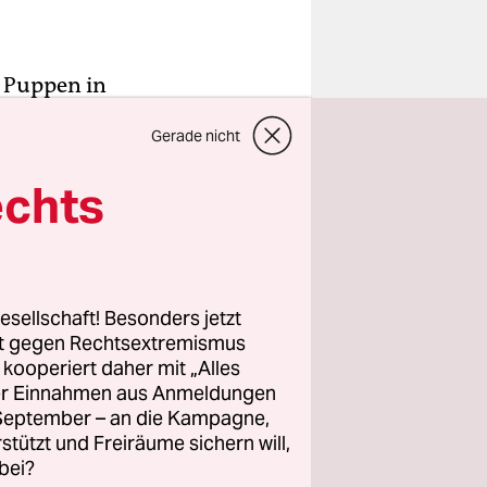
e Puppen in
nen, weil
Gerade nicht
un eh
 aber ohne
echts
 vollbringt
m
tenzen
ehr als die
esellschaft! Besonders jetzt
rt gegen Rechtsextremismus
z kooperiert daher mit „Alles
ller Einnahmen aus Anmeldungen
n
. September – an die Kampagne,
erk und
rstützt und Freiräume sichern will,
 nämlich
bei?